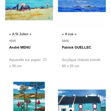
« A St Julien »
« A vue »
450
€
560
€
André MEHU
Patrick GUELLEC
Aquarelle sur papier 27
Acrylique châssis entoilé
x 39 cm
60 x 20 cm