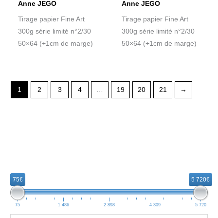
Anne JEGO
Anne JEGO
Tirage papier Fine Art
Tirage papier Fine Art
300g série limité n°2/30
300g série limité n°2/30
50×64 (+1cm de marge)
50×64 (+1cm de marge)
1
2
3
4
…
19
20
21
→
R
e
75€
5 720€
c
h
75
1 486
2 898
4 309
5 720
e