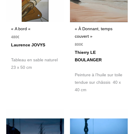
« A bord «
« À Donnant, temps
couvert »
480
€
800
€
Laurence JOVYS
Thierry LE
Tableau en sable naturel
BOULANGER
23 x 50 cm
Peinture à l’huile sur toile
tendue sur châssis 40 x
40 cm
Plage
Plage
de
de
prix :
prix :
360€
360€
à
à