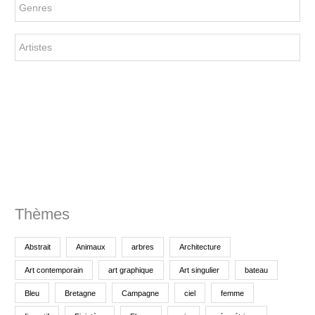
r
c
h
e
p
o
u
r
:
Thèmes
Abstrait
Animaux
arbres
Architecture
Art contemporain
art graphique
Art singulier
bateau
Bleu
Bretagne
Campagne
ciel
femme