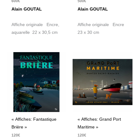
600
€
500
€
Alain GOUTAL
Alain GOUTAL
Affiche originale Encre,
Affiche originale Encre
aquarelle 22 x 30,5 cm
23 x 30 cm
« Affiches: Fantastique
« Affiches: Grand Port
Brière »
Maritime »
120
€
120
€