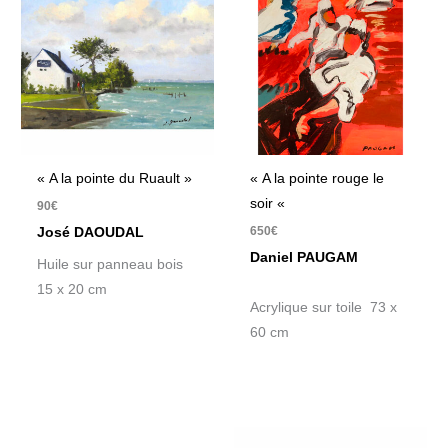
« A la pointe du Ruault »
« A la pointe rouge le
soir «
90
€
650
€
José DAOUDAL
Daniel PAUGAM
Huile sur panneau bois
15 x 20 cm
Acrylique sur toile 73 x
60 cm