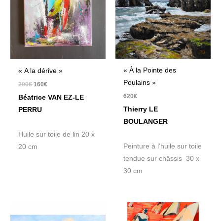
« À la Pointe des
« A la dérive »
Poulains »
200
€
160
€
620
€
Béatrice VAN EZ-LE
Thierry LE
PERRU
BOULANGER
Huile sur toile de lin 20 x
Peinture à l’huile sur toile
20 cm
tendue sur châssis 30 x
30 cm