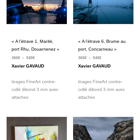
540€
540€
« A l’étrave 1, Marité,
« A l’étrave 6, Brume au
port Rhu, Douarnenez »
port, Concarneau »
360
€
–
540
€
360
€
–
540
€
Xavier GAVAUD
Xavier GAVAUD
tirages FineArt contre-
tirages FineArt contre-
collé dibond 3 mm avec
collé dibond 3 mm avec
attaches
attaches
Le
Le
prix
prix
initial
actuel
était :
est :
200€.
160€.