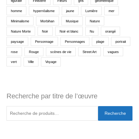
figuratif
Finistère
Fleurs
gris
géométrique
homme
hyperréalisme
jaune
Lumière
mer
Minimalisme
Morbihan
Musique
Nature
Nature Morte
Noir
Noir et blanc
Nu
orangé
paysage
Personnage
Personnages
plage
portrait
rose
Rouge
scènes de vie
Street Art
vagues
vert
Ville
Voyage
Recherche par titre de l’œuvre
Recherche