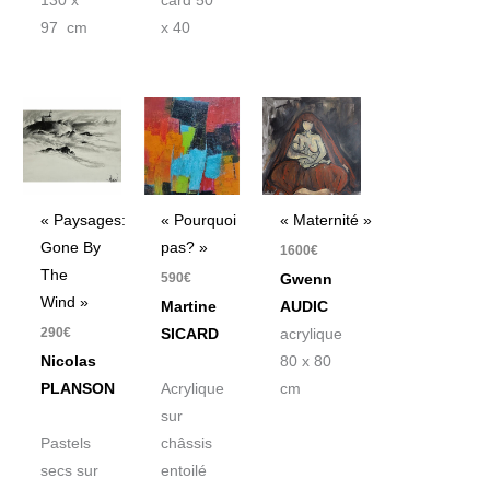
130 x
card 50
97 cm
x 40
« Paysages:
« Pourquoi
« Maternité »
Gone By
pas? »
1600
€
The
590
€
Gwenn
Wind »
Martine
AUDIC
290
€
SICARD
acrylique
Nicolas
80 x 80
PLANSON
Acrylique
cm
sur
Pastels
châssis
secs sur
entoilé