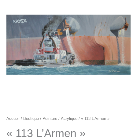
"113
L'Armen"
Accueil
/
Boutique
/
Peinture
/
Acrylique
/ « 113 L’Armen »
« 113 L’Armen »