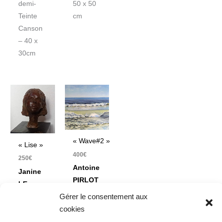
demi-
50 x 50
Teinte
cm
Canson
– 40 x
30cm
« Wave#2 »
« Lise »
400
€
250
€
Antoine
Janine
PIRLOT
LE
Gérer le consentement aux
CANN
Pastel
cookies
Bronze
sur