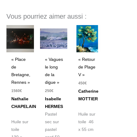
Vous pourriez aimer aussi :
« Place
« Vagues
« Retour
de
le long
de Plage
Bretagne,
de la
V »
Rennes »
digue »
450
€
1560
€
250
€
Catherine
Nathalie
Isabelle
MOTTIER
CHAPELAIN
HERMES
Pastel
Huile sur
Huile sur
sec sur
toile 46
toile
pastel
x 55 cm