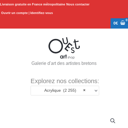
Aller
Livraison gratuite en France métropolitaine
Nous contacter
au
Ouvrir un compte | Identifiez-vous
contenu
0
€
Galerie d'art des artistes bretons
Explorez nos collections:
Acrylique (2 255)
×
quantité
de