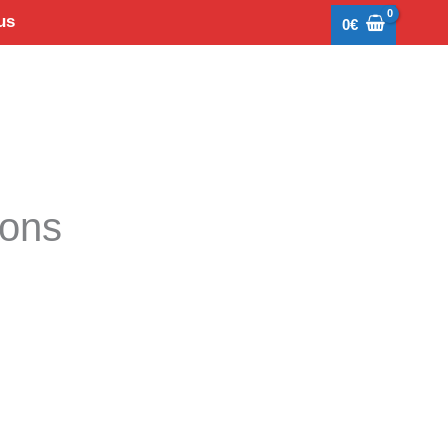
us
0
€
tons