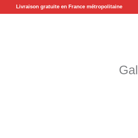
Aller
Livraison gratuite en France métropolitaine
au
contenu
Gal