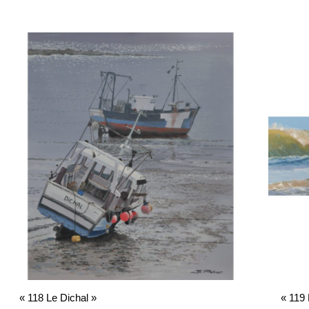
« 118 Le Dichal »
« 119 