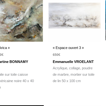
Arica »
« Espace ouvert 3 »
0
€
650
€
artine BONNAMY
Emmanuelle VROELANT
Acrylique, collage, poudre
ile sur toile caisse
de marbre, mortier sur toile
éricaine noire 40 x 40
de lin 50 x 100 cm
m