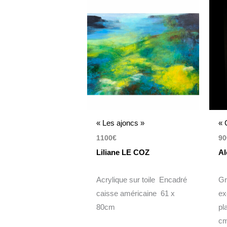
« Les ajoncs »
« 
1100
€
90
Liliane LE COZ
Al
Acrylique sur toile Encadré
Gr
caisse américaine 61 x
ex
80cm
pl
c