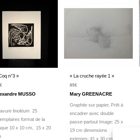
Coq n°3 »
« La cruche rayée 1 »
€
85
€
exandre MUSSO
Mary GREENACRE
Graphite sur papier, Prêt à
avure linoléum 25
encadrer avec double
emplaires format de la
passe-partout Image: 25 x
aque 10 x 10 cm, 15 x 20
19 cm dimensions
m
externes: 41 x 30 cm