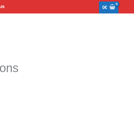
us
0
€
tons