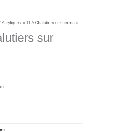
/
Acrylique
/ « 11 A Chalutiers sur berres »
lutiers sur
cm
ure