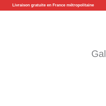
Aller
Livraison gratuite en France métropolitaine
au
contenu
Gal