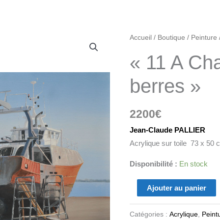
quantité
Accueil
/
Boutique
/
Peinture
de
« 11 A Cha
"11
A
berres »
Chalutiers
sur
2200
€
berres"
Jean-Claude PALLIER
Acrylique sur toile 73 x 50 
Disponibilité :
En stock
Ajouter au panier
Catégories :
Acrylique
,
Peint