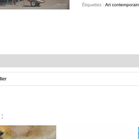
Étiquettes :
Art contemporain
lier
 :