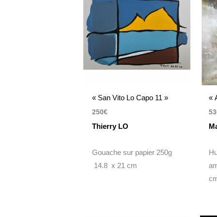
« San Vito Lo Capo 11 »
« 
250
€
53
Thierry LO
M
Gouache sur papier 250g
Hu
14.8 x 21 cm
am
c