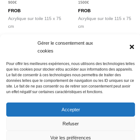
900
€
1500
€
FROB
FROB
Acrylique sur toile 115 x 75
Acrylique sur toile 115 x 75
cm
cm
Gérer le consentement aux
cookies
Pour offrir les meilleures expériences, nous utilisons des technologies telles
Nous contacter
Conditions Générales de Ventes
que les cookies pour stocker et/ou accéder aux informations des appareils.
Politique de confidentialité
Mentions légales
Mon compte
Le fait de consentir à ces technologies nous permettra de traiter des
données telles que le comportement de navigation ou les ID uniques sur ce
Mot de passe perdu
Newsletter
Politique de cookies (UE)
site. Le fait de ne pas consentir ou de retirer son consentement peut avoir
un effet négatif sur certaines caractéristiques et fonctions.
Accepter
Refuser
Voir les préférences