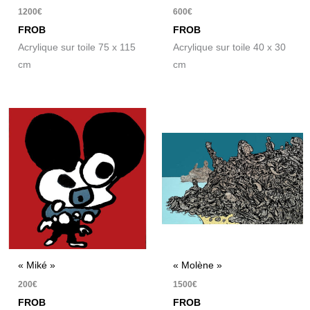
1200
€
600
€
FROB
FROB
Acrylique sur toile 75 x 115
Acrylique sur toile 40 x 30
cm
cm
« Miké »
« Molène »
200
€
1500
€
FROB
FROB