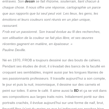
entraves. Son
dessin
se fait rhizome, souterrain, liant chacun à
chaque chose. Il nous offre une réponse, cartographie un parce
que aux rapports que lui seul peut voir. Les lieux, les gens, les
émotions et leurs couleurs sont réunis en un plan unique,
rassurant.
Frob est un passionné. Son travail évolue au fil des recherches,
son utilisation de la couleur se fait plus libre, et ses œuvres
récentes gagnent en matière, en épaisseur. »
Pauline Deville.
Né en 1970, FROB a toujours dessiné sur des bouts de cahiers.
Pendant ses études de droit, il s’évadait des bancs de la faculté en
croquant ses semblables, inspiré aussi par les longues litanies de
ses passionnants professeurs. Il travaille aujourd’hui a son compte,
le jour et puis la nuit, insomniaque, il dessine sur des carnets et
peint sur toiles. Il aime le café. Il aime aussi la
BD
et ça se voit dans
ses compositions aux larges traits noirs. Initialement porté sur des
portraits crachés, il évolue aujourd’hui sur une forme de naif, brut,
figuratif libre (c’est du moins ce que lui indiquent ses proches bien