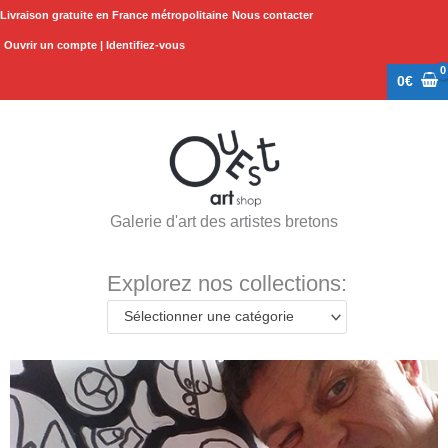
Aller
Livraison gratuite en France métropolitaine
Nous contacter
au
Ouvrir un compte | Identifiez-vous
contenu
0
€
Galerie d'art des artistes bretons
Explorez nos collections:
Sélectionner une catégorie