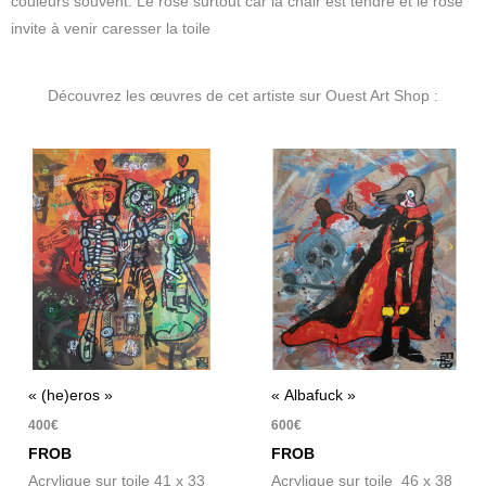
couleurs souvent. Le rose surtout car la chair est tendre et le rose
invite à venir caresser la toile
Découvrez les œuvres de cet artiste sur Ouest Art Shop :
« (he)eros »
« Albafuck »
400
€
600
€
FROB
FROB
Acrylique sur toile 41 x 33
Acrylique sur toile 46 x 38