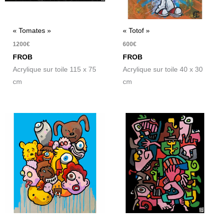
« Tomates »
« Totof »
1200
€
600
€
FROB
FROB
Acrylique sur toile 115 x 75
Acrylique sur toile 40 x 30
cm
cm