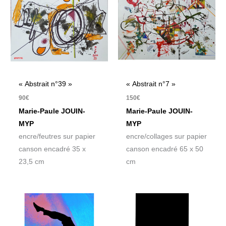
« Abstrait n°39 »
« Abstrait n°7 »
90
€
150
€
Marie-Paule JOUIN-
Marie-Paule JOUIN-
MYP
MYP
encre/feutres sur papier
encre/collages sur papier
canson encadré 35 x
canson encadré 65 x 50
23,5 cm
cm
Plage
de
prix :
105€