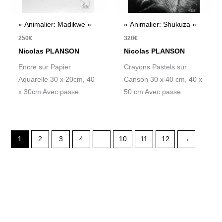
« Animalier: Madikwe »
« Animalier: Shukuza »
250
€
320
€
Nicolas PLANSON
Nicolas PLANSON
Encre sur Papier
Crayons Pastels sur
Aquarelle 30 x 20cm, 40
Canson 30 x 40 cm, 40 x
x 30cm Avec passe
50 cm Avec passe
1
2
3
4
…
10
11
12
→
R
e