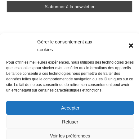
Gérer le consentement aux
cookies
Nous contacter
Conditions Générales de Ventes
Pour offrir les meilleures expériences, nous utilisons des technologies telles
Politique de confidentialité
Mentions légales
Mon compte
que les cookies pour stocker et/ou accéder aux informations des appareils.
Mot de passe perdu
Newsletter
Politique de cookies (UE)
Le fait de consentir à ces technologies nous permettra de traiter des
données telles que le comportement de navigation ou les ID uniques sur ce
site. Le fait de ne pas consentir ou de retirer son consentement peut avoir
un effet négatif sur certaines caractéristiques et fonctions.
Accepter
Refuser
Voir les préférences