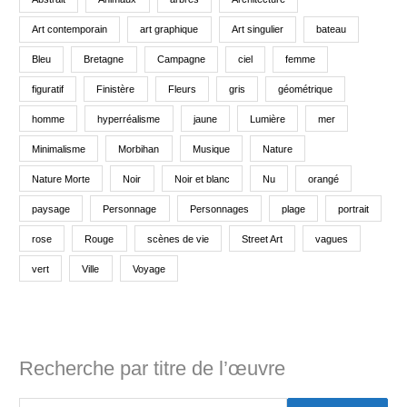
Art contemporain
art graphique
Art singulier
bateau
Bleu
Bretagne
Campagne
ciel
femme
figuratif
Finistère
Fleurs
gris
géométrique
homme
hyperréalisme
jaune
Lumière
mer
Minimalisme
Morbihan
Musique
Nature
Nature Morte
Noir
Noir et blanc
Nu
orangé
paysage
Personnage
Personnages
plage
portrait
rose
Rouge
scènes de vie
Street Art
vagues
vert
Ville
Voyage
Recherche par titre de l’œuvre