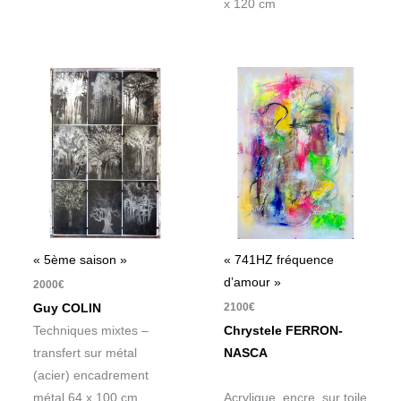
x 120 cm
« 5ème saison »
« 741HZ fréquence
d’amour »
2000
€
2100
€
Guy COLIN
Techniques mixtes –
Chrystele FERRON-
transfert sur métal
NASCA
(acier) encadrement
métal 64 x 100 cm
Acrylique, encre sur toile