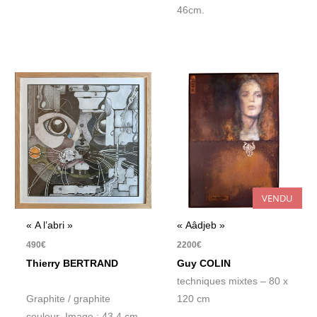
46cm.
VENDU
« A l’abri »
« Aâdjeb »
490
€
2200
€
Thierry BERTRAND
Guy COLIN
techniques mixtes – 80 x
Graphite / graphite
120 cm
couleur Image : 43,4 cm