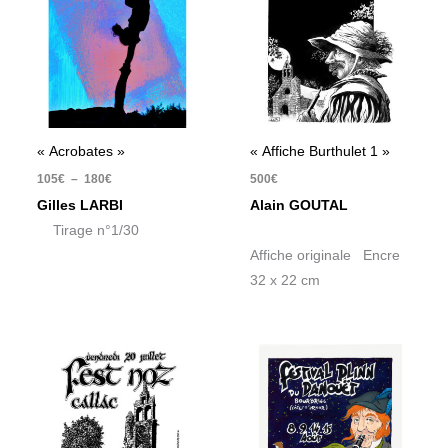
à
180€
« Acrobates »
« Affiche Burthulet 1 »
105
€
–
180
€
500
€
Gilles LARBI
Alain GOUTAL
Tirage n°1/30
Affiche originale Encre
32 x 22 cm