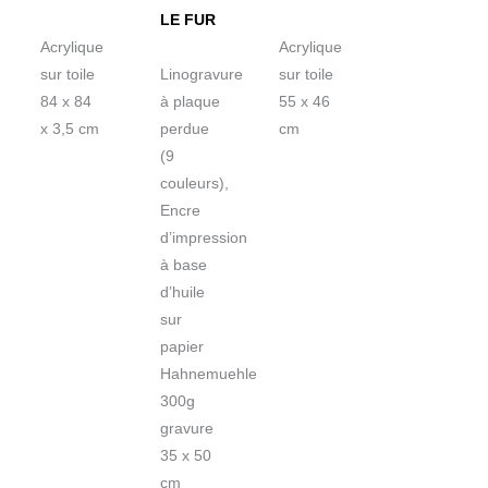
LE FUR
Acrylique
Acrylique
sur toile
Linogravure
sur toile
84 x 84
à plaque
55 x 46
x 3,5 cm
perdue
cm
(9
couleurs),
Encre
d’impression
à base
d’huile
sur
papier
Hahnemuehle
300g
gravure
35 x 50
cm