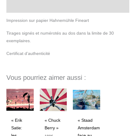
Informations complémentaires
Impression sur papier Hahnemühle Fineart
Tirages signés et numérotés au dos dans la limite de 30
exemplaires.
Certificat d’authenticité
Vous pourriez aimer aussi :
« Erik
« Chuck
« Staad
Satie:
Berry »
Amsterdam
les
face au