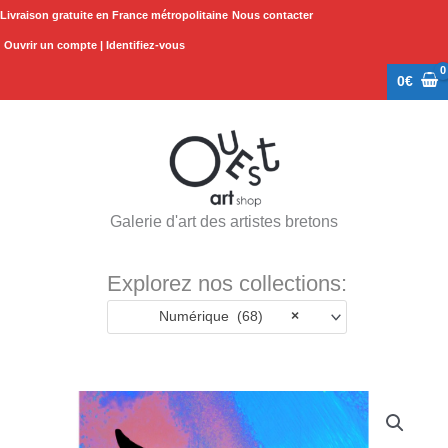
Aller
Livraison gratuite en France métropolitaine
Nous contacter
au
Ouvrir un compte | Identifiez-vous
contenu
0
€
Galerie d'art des artistes bretons
Explorez nos collections:
Numérique (68)
×
Plage
quantité
de
de