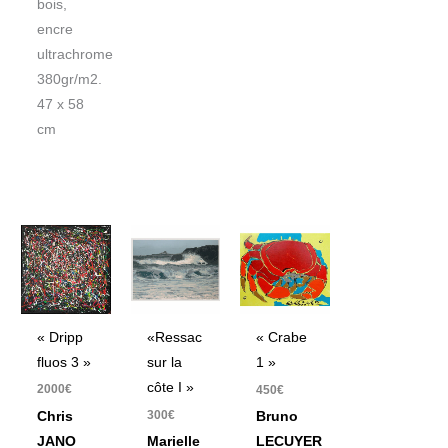
bois,
encre
ultrachrome
380gr/m2.
47 x 58
cm
« Dripp
«Ressac
« Crabe
fluos 3 »
sur la
1 »
côte I »
2000
€
450
€
300
€
Chris
Bruno
JANO
Marielle
LECUYER