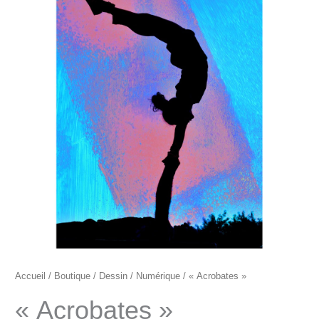
prix :
"Acrobates"
105€
à
180€
Accueil
/
Boutique
/
Dessin
/
Numérique
/ « Acrobates »
« Acrobates »