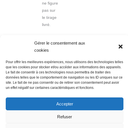
ne figure
pas sur
le tirage
livré.
Gérer le consentement aux
cookies
Pour offrir les meilleures expériences, nous utilisons des technologies telles
que les cookies pour stocker et/ou accéder aux informations des appareils.
Le fait de consentir à ces technologies nous permettra de traiter des
données telles que le comportement de navigation ou les ID uniques sur ce
Nous contacter
Conditions Générales de Ventes
site. Le fait de ne pas consentir ou de retirer son consentement peut avoir
Politique de confidentialité
Mentions légales
Mon compte
un effet négatif sur certaines caractéristiques et fonctions.
Mot de passe perdu
Newsletter
Politique de cookies (UE)
Accepter
Refuser