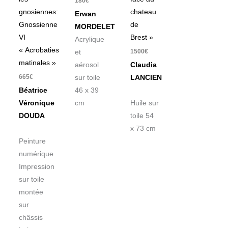
180
€
gnosiennes:
chateau
Erwan
Gnossienne
de
MORDELET
VI
Brest »
Acrylique
« Acrobaties
1500
€
et
matinales »
aérosol
Claudia
665
€
sur toile
LANCIEN
Béatrice
46 x 39
Véronique
cm
Huile sur
DOUDA
toile 54
x 73 cm
Peinture
numérique
Impression
sur toile
montée
sur
châssis