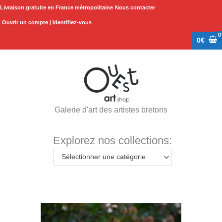
Aller
Livraison gratuite en France métropolitaine
Nous contacter
au
Ouvrir un compte | Identifiez-vous
contenu
0
€
Galerie d'art des artistes bretons
Explorez nos collections:
Sélectionner une catégorie