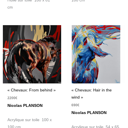
Huile sur toile 100 x 81
100 cm
cm
« Chevaux: From behind »
« Chevaux: Hair in the
wind »
2200
€
690
€
Nicolas PLANSON
Nicolas PLANSON
Acrylique sur toile 100 x
100 cm
Acrylique sur toile 54 x 65