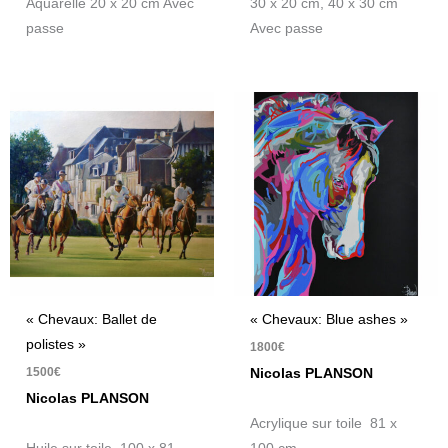
Aquarelle 20 x 20 cm Avec
30 x 20 cm, 40 x 30 cm
passe
Avec passe
« Chevaux: Ballet de
« Chevaux: Blue ashes »
polistes »
1800
€
1500
€
Nicolas PLANSON
Nicolas PLANSON
Acrylique sur toile 81 x