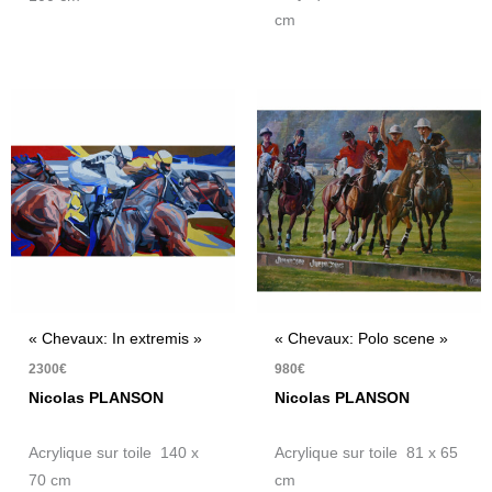
cm
« Chevaux: In extremis »
« Chevaux: Polo scene »
2300
€
980
€
Nicolas PLANSON
Nicolas PLANSON
Acrylique sur toile 140 x
Acrylique sur toile 81 x 65
70 cm
cm