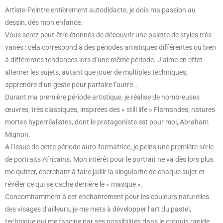
Artiste-Peintre entièrement autodidacte, je dois ma passion au
dessin, dès mon enfance.
Vous serez peut-être étonnés de découvrir une palette de styles très
variés : cela correspond à des périodes artistiques différentes ou bien
à différentes tendances lors d’une même période. J’aime en effet
alterner les sujets, autant que jouer de multiples techniques,
apprendre d’un geste pour parfaire l’autre…
Durant ma première période artistique, je réalise de nombreuses
œuvres, très classiques, inspirées des « still life » Flamandes, natures
mortes hyperréalistes, dont le protagoniste est pour moi, Abraham
Mignon.
A l’issue de cette période auto-formatrice, je peins une première série
de portraits Africains. Mon intérêt pour le portrait ne va dès lors plus
me quitter, cherchant à faire jaillir la singularité de chaque sujet et
révéler ce qui se cache derrière le « masque ».
Concomitamment à cet enchantement pour les couleurs naturelles
des visages d’ailleurs, je me mets à développer l’art du pastel,
technique qui me fascine par ses possibilités dans le croquis rapide,