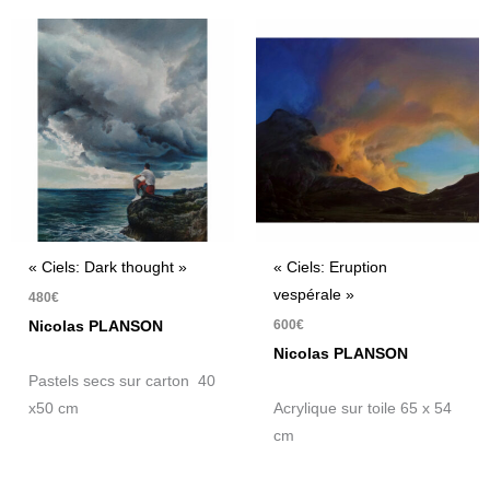
« Ciels: Dark thought »
« Ciels: Eruption
vespérale »
480
€
600
€
Nicolas PLANSON
Nicolas PLANSON
Pastels secs sur carton 40
x50 cm
Acrylique sur toile 65 x 54
cm