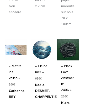
15 cm
60 x 60
papier
Non
x 2 cm
marouflé
encadré
sur bois
70 x
100cm
« Pleine
« Mettre
« Black
mer »
les
Lava
voiles »
Abstract
630
€
n°
200
€
Nadia
2406 »
DESMET-
Catherine
250
€
CHARPENTIER
REY
Klara