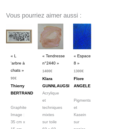
Vous pourriez aimer aussi :
« L
« Tendresse
« Espace
‘arbre à
n°2440 »
8 »
chats »
1400
€
1300
€
90
€
Klara
Flore
Thierry
GUNNLAUGSDOTTIR
ANGELE
BERTRAND
Acrylique
et
Pigments
Graphite
techniques
et
Image :
mixtes
Kasein
35 cm x
sur toile
sur