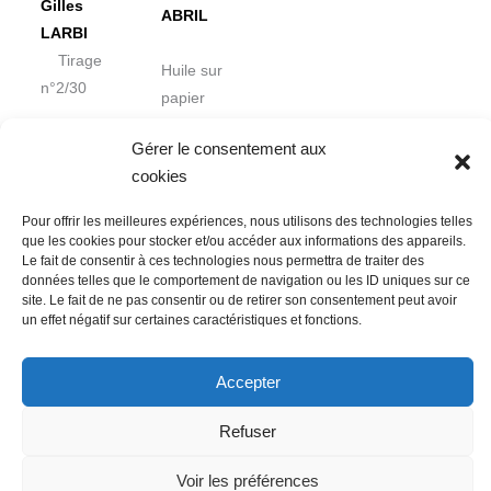
Gilles
ABRIL
LARBI
Tirage
Huile sur
n°2/30
papier
50 x 70
Gérer le consentement aux
cookies
Pour offrir les meilleures expériences, nous utilisons des technologies telles
que les cookies pour stocker et/ou accéder aux informations des appareils.
Le fait de consentir à ces technologies nous permettra de traiter des
données telles que le comportement de navigation ou les ID uniques sur ce
Nous contacter
Conditions Générales de Ventes
site. Le fait de ne pas consentir ou de retirer son consentement peut avoir
un effet négatif sur certaines caractéristiques et fonctions.
Politique de confidentialité
Mentions légales
Mon compte
Mot de passe perdu
Newsletter
Politique de cookies (UE)
Accepter
Refuser
Voir les préférences