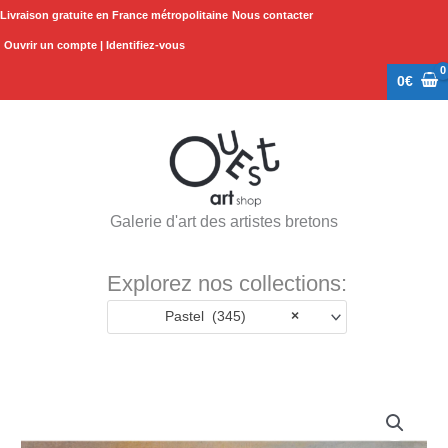
Aller
Livraison gratuite en France métropolitaine
Nous contacter
au
Ouvrir un compte | Identifiez-vous
contenu
0
€
Galerie d'art des artistes bretons
Explorez nos collections:
Pastel (345)
×
quantité
de