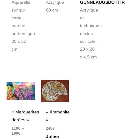
Acrylique
Aquarelle
GUNNLAUGSDOTTIR
60 cm
sur sur
Acrylique
carte
et
marine
techniques
authentique
mixtes
25 x 50
sur toile
cm
20 x 20
x 4,5 cm
Plage
de
prix :
110€
à
190€
« Marguerites
« Ammonite
dorées »
«
110
€
–
240
€
190
€
Julien