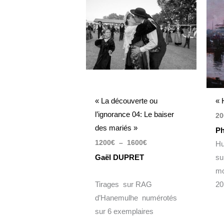
1200€
à
1600€
« La découverte ou
« 
l’ignorance 04: Le baiser
20
des mariés »
Ph
1200
€
–
1600
€
Hu
Gaël DUPRET
su
mo
Tirages sur RAG
20
d’Hanemulhe numérotés
sur 6 exemplaires