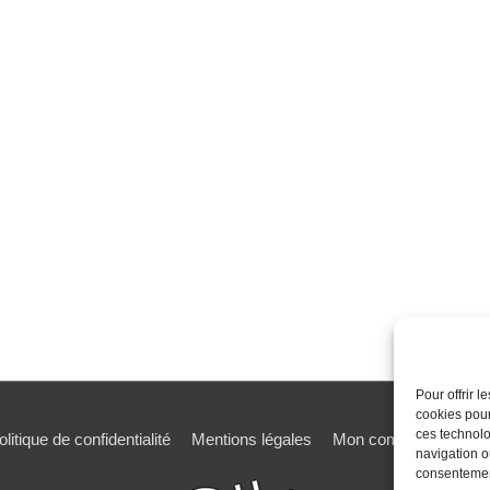
Pour offrir 
cookies pour
ces technolo
olitique de confidentialité
Mentions légales
Mon compte
Mot de
navigation ou
consentement