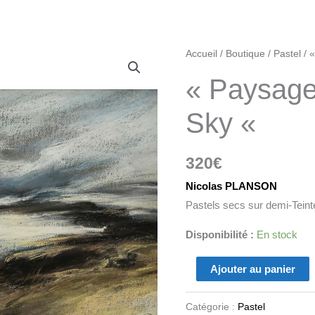
quantité
Accueil
/
Boutique
/
Pastel
/ 
de
« Paysage
"Paysages:
Earth
Sky «
and
Sky
320
€
"
Nicolas PLANSON
Pastels secs sur demi-Tein
Disponibilité :
En stock
Ajouter au panier
Catégorie :
Pastel