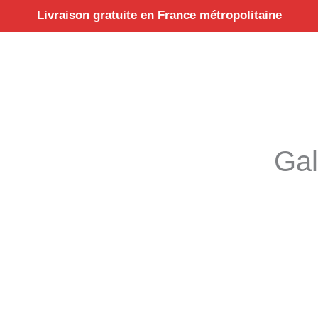
Aller
Livraison gratuite en France métropolitaine
au
contenu
Gal