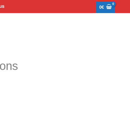
us
0
€
tons