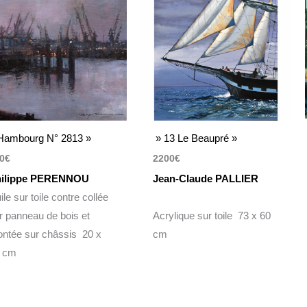
Hambourg N° 2813 »
» 13 Le Beaupré »
0
€
2200
€
ilippe PERENNOU
Jean-Claude PALLIER
ile sur toile contre collée
r panneau de bois et
Acrylique sur toile 73 x 60
ntée sur châssis 20 x
cm
 cm