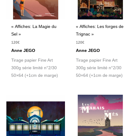
« Affiches: La Magie du
« Affiches: Les forges de
Sel »
Trignac »
120
€
120
€
Anne JEGO
Anne JEGO
Tirage papier Fine Art
Tirage papier Fine Art
300g série limité n°2/30
300g série limité n°2/30
50×64 (+1cm de marge)
50×64 (+1cm de marge)