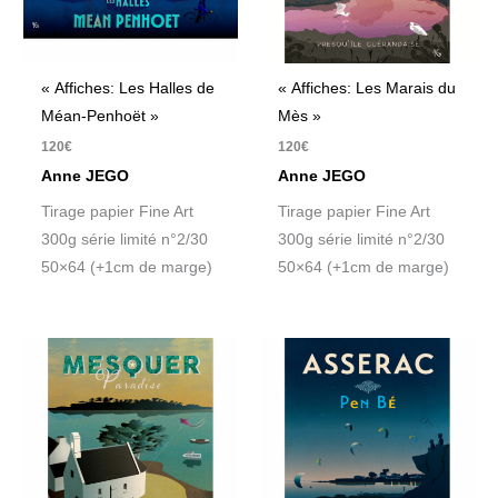
« Affiches: Les Halles de
« Affiches: Les Marais du
Méan-Penhoët »
Mès »
120
€
120
€
Anne JEGO
Anne JEGO
Tirage papier Fine Art
Tirage papier Fine Art
300g série limité n°2/30
300g série limité n°2/30
50×64 (+1cm de marge)
50×64 (+1cm de marge)