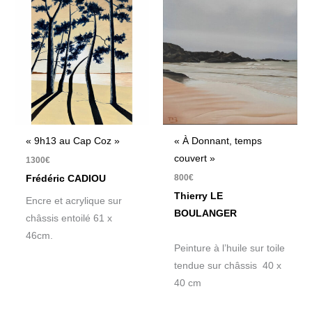
« 9h13 au Cap Coz »
« À Donnant, temps
couvert »
1300
€
800
€
Frédéric CADIOU
Thierry LE
Encre et acrylique sur
BOULANGER
châssis entoilé 61 x
46cm.
Peinture à l’huile sur toile
tendue sur châssis 40 x
40 cm