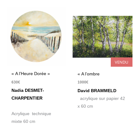
VENDU
« A l’Heure Dorée »
« A l’ombre
630
€
1000
€
Nadia DESMET-
David BRAMMELD
CHARPENTIER
acrylique sur papier 42
x 60 cm
Acrylique technique
mixte 60 cm