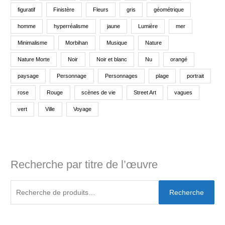
figuratif
Finistère
Fleurs
gris
géométrique
homme
hyperréalisme
jaune
Lumière
mer
Minimalisme
Morbihan
Musique
Nature
Nature Morte
Noir
Noir et blanc
Nu
orangé
paysage
Personnage
Personnages
plage
portrait
rose
Rouge
scènes de vie
Street Art
vagues
vert
Ville
Voyage
Recherche par titre de l’œuvre
Recherche