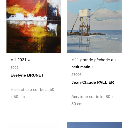
« 1.2021 »
« 11 grande pêcherie au
petit matin «
300
€
2700
€
Evelyne BRUNET
Jean-Claude PALLIER
Huile et cire sur bois 50
x 50 cm
Acrylique sur toile 80 x
80 cm