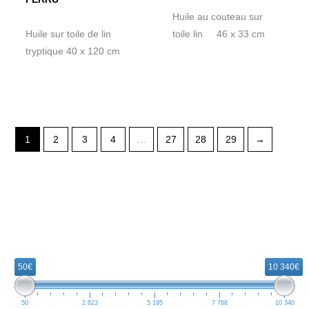
Huile au couteau sur
Huile sur toile de lin
toile lin 46 x 33 cm
tryptique 40 x 120 cm
1
2
3
4
…
27
28
29
→
R
e
50€
10 340€
c
h
50
2 623
5 195
7 768
10 340