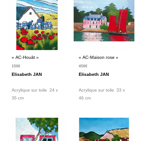
« AC-Houât »
« AC-Maison rose »
150
€
450
€
Elisabeth JAN
Elisabeth JAN
Acrylique sur toile 24 x
Acrylique sur toile 33 x
35 cm
46 cm