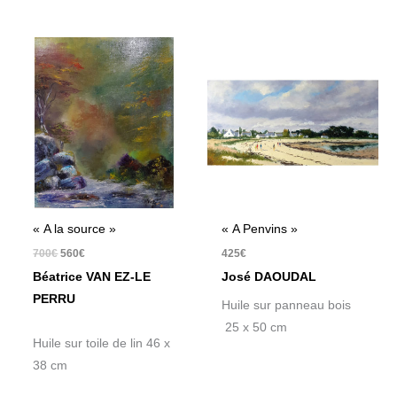
Le
Le
prix
prix
initial
actuel
était :
est :
700€.
560€.
« A la source »
« A Penvins »
700
€
560
€
425
€
Béatrice VAN EZ-LE
José DAOUDAL
PERRU
Huile sur panneau bois
25 x 50 cm
Huile sur toile de lin 46 x
38 cm