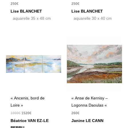
250
€
250
€
Lise BLANCHET
Lise BLANCHET
aquarelle 35 x 48 cm
aquarelle 30 x 40 cm
Le
Le
prix
prix
initial
actuel
était :
est :
1900€.
1520€.
« Ancenis, bord de
« Anse de Kernisy –
Loire »
Logonna Daoulas «
1900
€
1520
€
260
€
Béatrice VAN EZ-LE
Janine LE CANN
PERRU