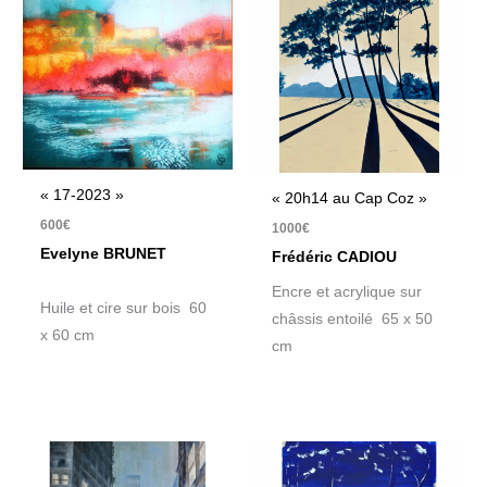
« 17-2023 »
« 20h14 au Cap Coz »
600
€
1000
€
Evelyne BRUNET
Frédéric CADIOU
Encre et acrylique sur
Huile et cire sur bois 60
châssis entoilé 65 x 50
x 60 cm
cm