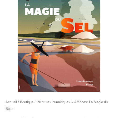
"Affiches:
La
Magie
du
Sel"
Accueil
/
Boutique
/
Peinture
/
numérique
/ « Affiches: La Magie du
Sel »