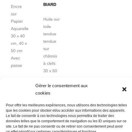
BIARD
Encre
sur
Huile sur
Papier
toile
Aquarelle
tendue
30 x 40
tendue
cm, 40 x
sur
50 cm
châssis
Avec
à clefs
passe
30 x 60
cm
Gérer le consentement aux
cookies
Pour offrir les meilleures expériences, nous utilisons des technologies telles
que les cookies pour stocker et/ou accéder aux informations des appareils.
Le fait de consentir à ces technologies nous permettra de traiter des
données telles que le comportement de navigation ou les ID uniques sur ce
Nous contacter
Conditions Générales de Ventes
site. Le fait de ne pas consentir ou de retirer son consentement peut avoir
un effet négatif sur certaines caractéristiques et fonctions.