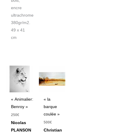
bois,
encre
ultrachrome
380gr/m2.
49 x 41
cm
« Animalier:
« la
Benroy »
barque
coulée »
250
€
500
€
Nicolas
PLANSON
Christian