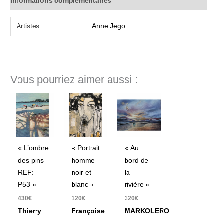
Informations complémentaires
Artistes
Anne Jego
Vous pourriez aimer aussi :
« L’ombre
« Portrait
« Au
des pins
homme
bord de
REF:
noir et
la
P53 »
blanc «
rivière »
430
€
120
€
320
€
Thierry
Françoise
MARKOLERO