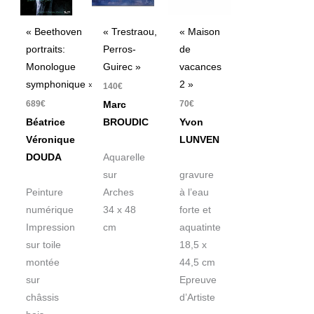
« Beethoven
« Trestraou,
« Maison
portraits:
Perros-
de
Monologue
Guirec »
vacances
symphonique »
2 »
140
€
689
€
70
€
Marc
Béatrice
BROUDIC
Yvon
Véronique
LUNVEN
DOUDA
Aquarelle
sur
gravure
Peinture
Arches
à l’eau
numérique
34 x 48
forte et
Impression
cm
aquatinte
sur toile
18,5 x
montée
44,5 cm
sur
Epreuve
châssis
d’Artiste