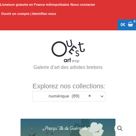
Aller
Livraison gratuite en France métropolitaine
Nous contacter
au
Ouvrir un compte | Identifiez-vous
contenu
0
€
Galerie d'art des artistes bretons
Explorez nos collections:
numérique (89)
×
quantité
de