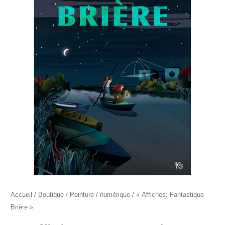
"Affiches:
Fantastique
Brière"
Accueil
/
Boutique
/
Peinture
/
numérique
/ « Affiches: Fantastique
Brière »