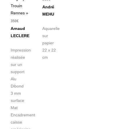
Trouin
André
Rennes »
MEHU
350
€
Arnaud
Aquarelle
LECLERE
sur
papier
Impression
22 x 22
réalisée
cm
sur un
support
Alu
Dibond
3 mm
surface
Mat
Encadrement
caisse