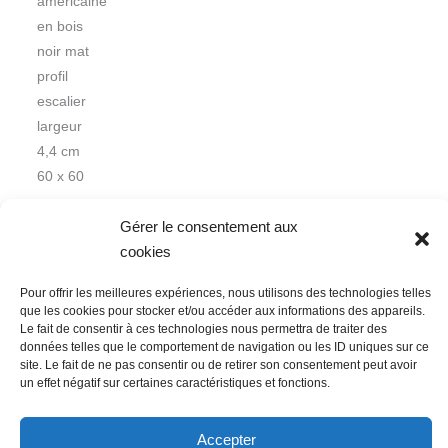
américaine
en bois
noir mat
profil
escalier
largeur
4,4 cm
60 x 60
cm
Gérer le consentement aux
cookies
Pour offrir les meilleures expériences, nous utilisons des technologies telles
que les cookies pour stocker et/ou accéder aux informations des appareils.
Le fait de consentir à ces technologies nous permettra de traiter des
données telles que le comportement de navigation ou les ID uniques sur ce
Nous contacter
Conditions Générales de Ventes
site. Le fait de ne pas consentir ou de retirer son consentement peut avoir
un effet négatif sur certaines caractéristiques et fonctions.
Politique de confidentialité
Mentions légales
Mon compte
Mot de passe perdu
Newsletter
Politique de cookies (UE)
Accepter