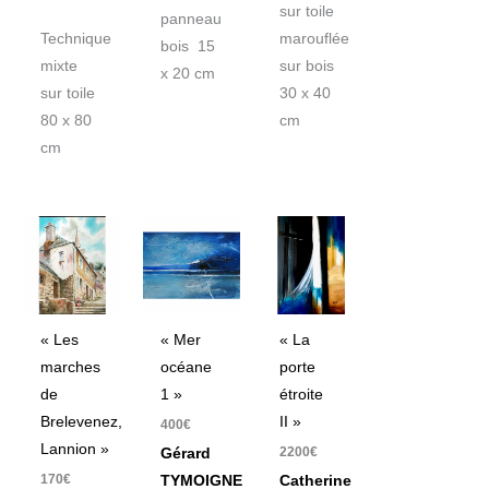
sur toile
panneau
Technique
marouflée
bois 15
mixte
sur bois
x 20 cm
sur toile
30 x 40
80 x 80
cm
cm
« Les
« Mer
« La
marches
océane
porte
de
1 »
étroite
Brelevenez,
II »
400
€
Lannion »
2200
€
Gérard
170
€
TYMOIGNE
Catherine