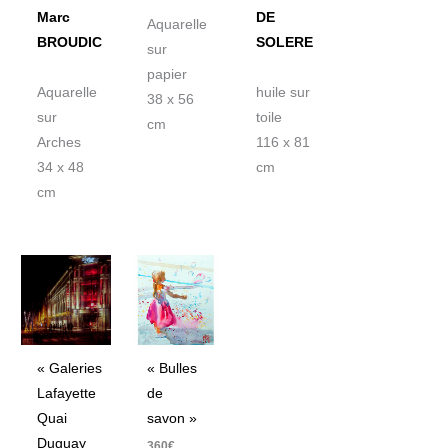
Marc
DE
Aquarelle
BROUDIC
SOLERE
sur
papier
Aquarelle
huile sur
38 x 56
sur
toile
cm
Arches
116 x 81
34 x 48
cm
cm
« Galeries
« Bulles
Lafayette
de
Quai
savon »
Duguay
360
€