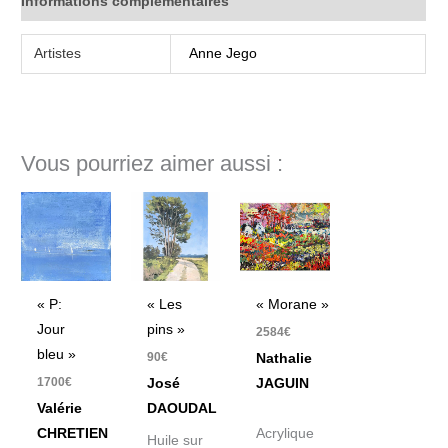
Informations complémentaires
Artistes
Anne Jego
Vous pourriez aimer aussi :
« P:
« Les
« Morane »
Jour
pins »
2584
€
bleu »
90
€
Nathalie
1700
€
José
JAGUIN
Valérie
DAOUDAL
CHRETIEN
Acrylique
Huile sur