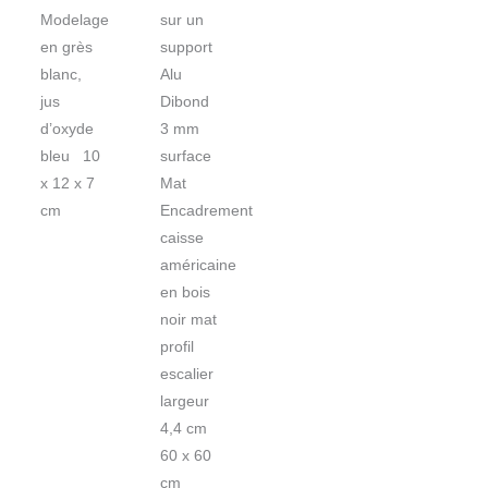
Modelage
sur un
en grès
support
blanc,
Alu
jus
Dibond
d’oxyde
3 mm
bleu 10
surface
x 12 x 7
Mat
cm
Encadrement
caisse
américaine
en bois
noir mat
profil
escalier
largeur
4,4 cm
60 x 60
cm