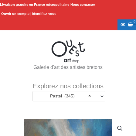
Aller
Livraison gratuite en France métropolitaine
Nous contacter
au
Ouvrir un compte | Identifiez-vous
contenu
0
€
Galerie d'art des artistes bretons
Explorez nos collections:
Pastel (345)
×
quantité
de