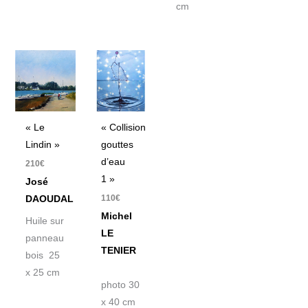
cm
« Le
« Collision
Lindin »
gouttes
d’eau
210
€
1 »
José
110
€
DAOUDAL
Michel
Huile sur
LE
panneau
TENIER
bois 25
x 25 cm
photo 30
x 40 cm