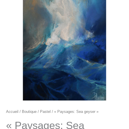
"Paysages:
Sea
geyser"
Accueil
/
Boutique
/
Pastel
/ « Paysages: Sea geyser »
« Paysages: Sea