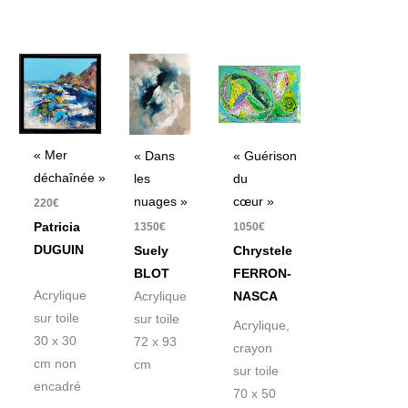
« Mer
« Dans
« Guérison
déchaînée »
les
du
nuages »
cœur »
220
€
Patricia
1350
€
1050
€
DUGUIN
Suely
Chrystele
BLOT
FERRON-
Acrylique
Acrylique
NASCA
sur toile
sur toile
Acrylique,
30 x 30
72 x 93
crayon
cm non
cm
sur toile
encadré
70 x 50