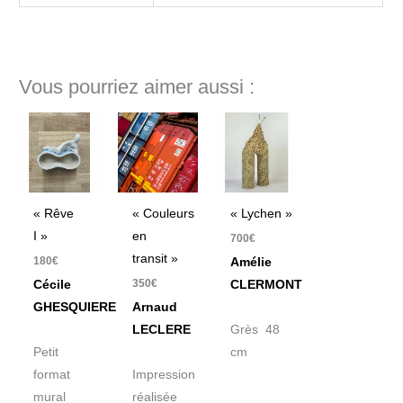
Vous pourriez aimer aussi :
« Rêve
« Couleurs
« Lychen »
I »
en
700
€
transit »
180
€
Amélie
350
€
Cécile
CLERMONT
GHESQUIERE
Arnaud
LECLERE
Grès 48
Petit
cm
format
Impression
mural
réalisée