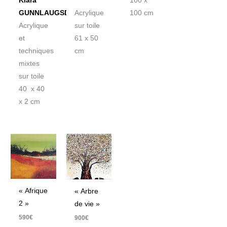
Klara
100 x
GUNNLAUGSDOTTIR
Acrylique
100 cm
Acrylique
sur toile
et
61 x 50
techniques
cm
mixtes
sur toile
40 x 40
x 2 cm
« Afrique
« Arbre
2 »
de vie »
590
€
900
€