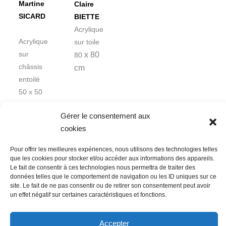
Martine
Claire
SICARD
BIETTE
Acrylique
Acrylique
sur toile
x 80
sur
80
châssis
cm
entoilé
50 x 50
cm
Gérer le consentement aux
cookies
Pour offrir les meilleures expériences, nous utilisons des technologies telles
que les cookies pour stocker et/ou accéder aux informations des appareils.
Le fait de consentir à ces technologies nous permettra de traiter des
données telles que le comportement de navigation ou les ID uniques sur ce
Nous contacter
Conditions Générales de Ventes
site. Le fait de ne pas consentir ou de retirer son consentement peut avoir
un effet négatif sur certaines caractéristiques et fonctions.
Politique de confidentialité
Mentions légales
Mon compte
Mot de passe perdu
Newsletter
Politique de cookies (UE)
Accepter