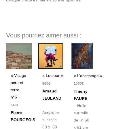
Chaque tirage est fait en 10 exemplaires.
Vous pourriez aimer aussi :
« Lecteur »
« Village
« L’accostage »
ocre et
800
€
1000
€
terre
Arnaud
Thierry
n°6 »
JEULAND
FAURE
640
€
Huile
Acrylique
Pierre
sur toile
sur toile
BOURGEOIS
de lin 50
80 x 80
x 61 cm