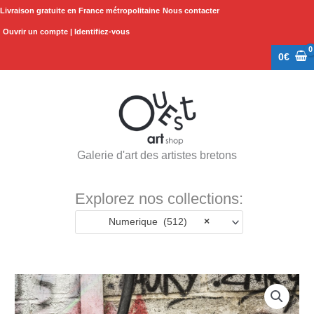
Aller
Livraison gratuite en France métropolitaine
Nous contacter
au
Ouvrir un compte | Identifiez-vous
contenu
0
€
Galerie d'art des artistes bretons
Explorez nos collections:
Numerique (512)
×
quantité
de