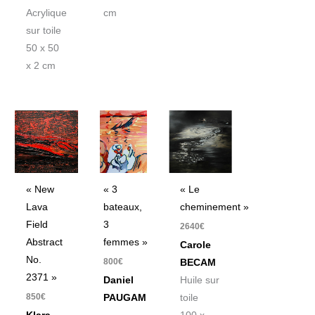
cm
Acrylique
sur toile
50 x 50
x 2 cm
« New
« 3
« Le
Lava
bateaux,
cheminement »
Field
3
2640
€
Abstract
femmes »
Carole
No.
800
€
BECAM
2371 »
Daniel
Huile sur
850
€
PAUGAM
toile