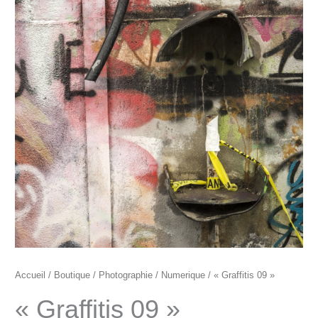
"Graffitis
09"
Accueil
/
Boutique
/
Photographie
/
Numerique
/ « Graffitis 09 »
« Graffitis 09 »