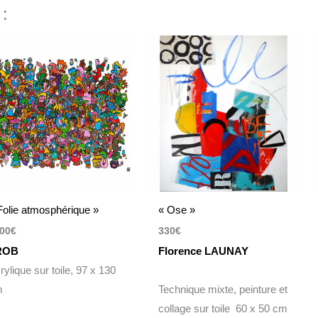
 :
Folie atmosphérique »
« Ose »
00
€
330
€
ROB
Florence LAUNAY
rylique sur toile, 97 x 130
m
Technique mixte, peinture et
collage sur toile 60 x 50 cm