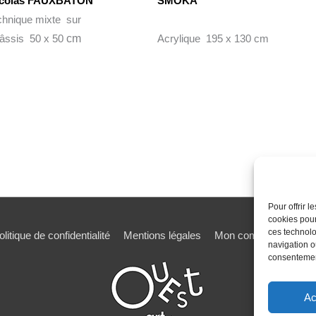
icolas FAUXBATON
SMOKA
chnique mixte sur
âssis 50 x 50
cm
Acrylique 195 x 130 cm
Pour offrir 
cookies pour
ces technolo
olitique de confidentialité
Mentions légales
Mon compte
Mot de
navigation ou
consentement
Ac