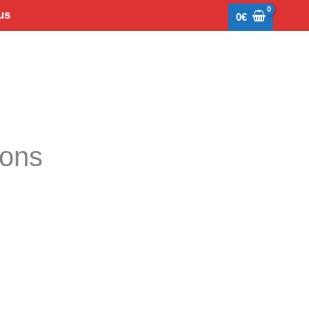
us
0
€
tons