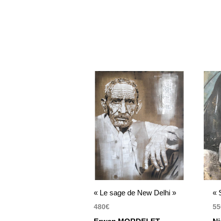
« Le sage de New Delhi »
« 
480
€
55