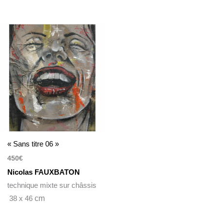
« Sans titre 06 »
450
€
Nicolas FAUXBATON
technique mixte sur châssis
38 x 46
cm