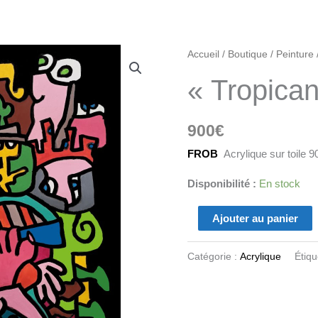
quantité
Accueil
/
Boutique
/
Peinture
de
« Tropica
"Tropicana"
900
€
FROB
Acrylique sur toile 
Disponibilité :
En stock
Ajouter au panier
Catégorie :
Acrylique
Étiqu