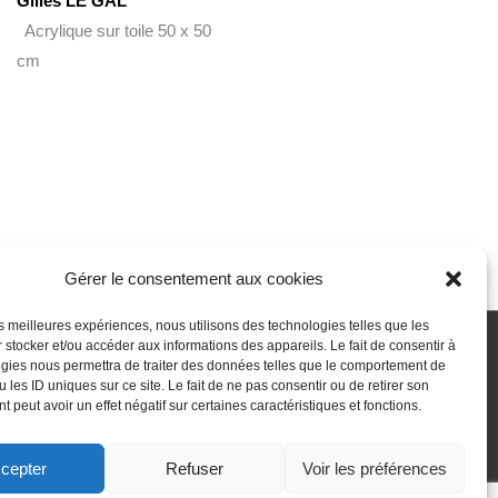
Gilles LE GAL
Acrylique sur toile 50 x 50
cm
Gérer le consentement aux cookies
les meilleures expériences, nous utilisons des technologies telles que les
 stocker et/ou accéder aux informations des appareils. Le fait de consentir à
gies nous permettra de traiter des données telles que le comportement de
 passe perdu
Newsletter
Politique de cookies (UE)
 les ID uniques sur ce site. Le fait de ne pas consentir ou de retirer son
 peut avoir un effet négatif sur certaines caractéristiques et fonctions.
cepter
Refuser
Voir les préférences