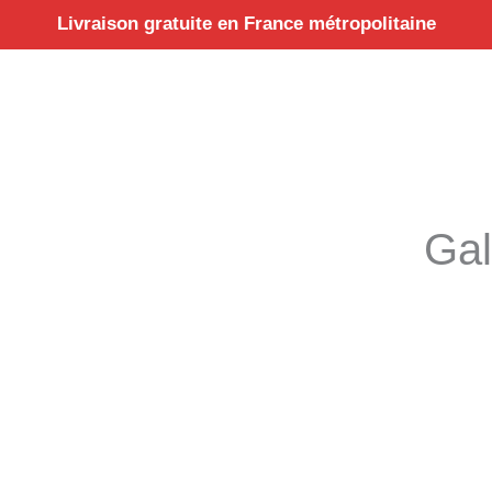
Aller
Livraison gratuite en France métropolitaine
au
contenu
Gal