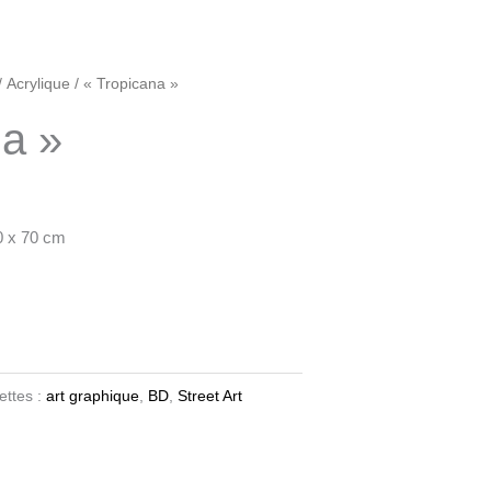
/
Acrylique
/ « Tropicana »
na »
90 x 70 cm
ettes :
art graphique
,
BD
,
Street Art