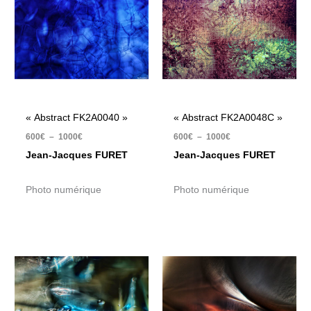
600€
600€
à
à
1000€
1000€
« Abstract FK2A0040 »
« Abstract FK2A0048C »
600
€
–
1000
€
600
€
–
1000
€
Jean-Jacques FURET
Jean-Jacques FURET
Photo numérique
Photo numérique
Plage
Plage
de
de
prix :
prix :
600€
600€
à
à
1000€
1000€