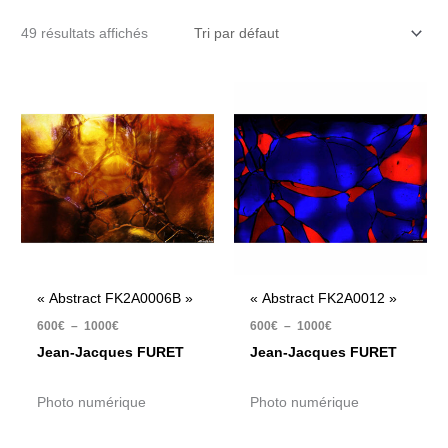
49 résultats affichés
Plage
Plage
de
de
prix :
prix :
600€
600€
à
à
1000€
1000€
« Abstract FK2A0006B »
« Abstract FK2A0012 »
600
€
–
1000
€
600
€
–
1000
€
Jean-Jacques FURET
Jean-Jacques FURET
Photo numérique
Photo numérique