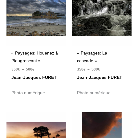
350€
350€
à
à
500€
500€
« Paysages: Houenez à
« Paysages: La
Plougrescant »
cascade »
350
€
–
500
€
350
€
–
500
€
Jean-Jacques FURET
Jean-Jacques FURET
Photo numérique
Photo numérique
Plage
Plage
de
de
prix :
prix :
350€
350€
à
à