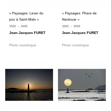
« Paysages: Lever du
« Paysages: Phare de
jour à Saint-Malo »
Nantouar »
350
€
–
500
€
350
€
–
500
€
Jean-Jacques FURET
Jean-Jacques FURET
Photo numérique
Photo numérique
Plage
Plage
de
de
prix :
prix :
350€
350€
à
à
500€
500€