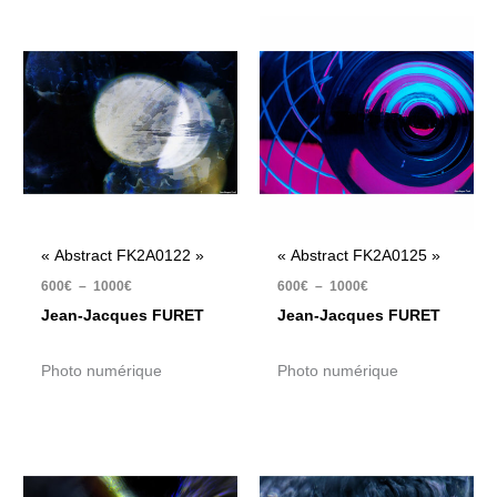
Plage
Plage
de
de
prix :
prix :
600€
600€
à
à
1000€
1000€
« Abstract FK2A0122 »
« Abstract FK2A0125 »
600
€
–
1000
€
600
€
–
1000
€
Jean-Jacques FURET
Jean-Jacques FURET
Photo numérique
Photo numérique
Plage
Plage
de
de
prix :
prix :