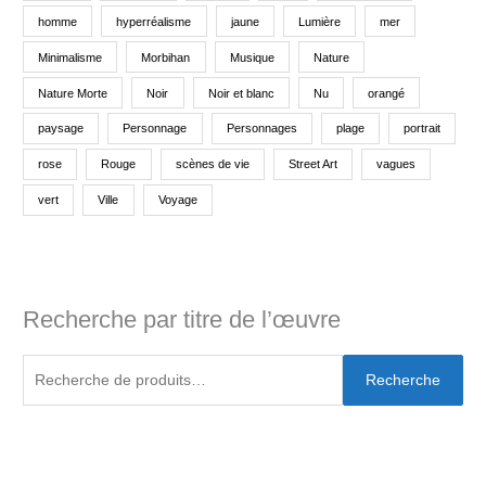
homme
hyperréalisme
jaune
Lumière
mer
Minimalisme
Morbihan
Musique
Nature
Nature Morte
Noir
Noir et blanc
Nu
orangé
paysage
Personnage
Personnages
plage
portrait
rose
Rouge
scènes de vie
Street Art
vagues
vert
Ville
Voyage
Recherche par titre de l’œuvre
Recherche