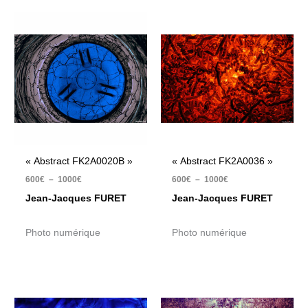
Plage
Plage
de
de
prix :
prix :
600€
600€
à
à
1000€
1000€
« Abstract FK2A0020B »
« Abstract FK2A0036 »
600
€
–
1000
€
600
€
–
1000
€
Jean-Jacques FURET
Jean-Jacques FURET
Photo numérique
Photo numérique
Plage
Plage
de
de
prix :
prix :