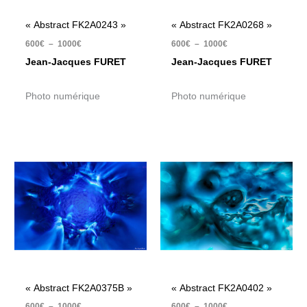
« Abstract FK2A0243 »
« Abstract FK2A0268 »
600
€
–
1000
€
600
€
–
1000
€
Jean-Jacques FURET
Jean-Jacques FURET
Photo numérique
Photo numérique
Plage
Plage
de
de
prix :
prix :
600€
600€
à
à
1000€
1000€
« Abstract FK2A0375B »
« Abstract FK2A0402 »
600
€
–
1000
€
600
€
–
1000
€