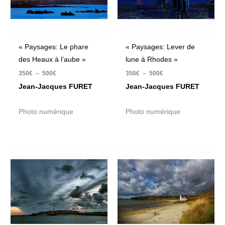
« Paysages: Le phare
« Paysages: Lever de
des Heaux à l’aube »
lune à Rhodes »
350
€
–
500
€
350
€
–
500
€
Jean-Jacques FURET
Jean-Jacques FURET
Photo numérique
Photo numérique
Plage
Plage
de
de
prix :
prix :
350€
350€
à
à
500€
500€