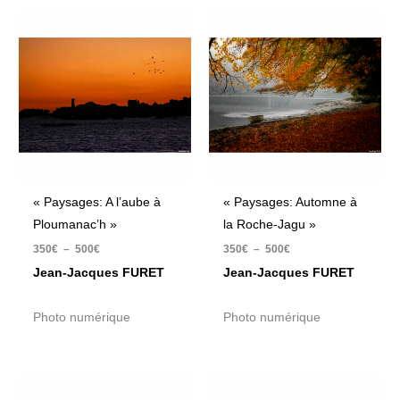
Plage
Plage
de
de
prix :
prix :
350€
350€
à
à
500€
500€
« Paysages: A l’aube à
« Paysages: Automne à
Ploumanac’h »
la Roche-Jagu »
350
€
–
500
€
350
€
–
500
€
Jean-Jacques FURET
Jean-Jacques FURET
Photo numérique
Photo numérique
Plage
Plage
de
de