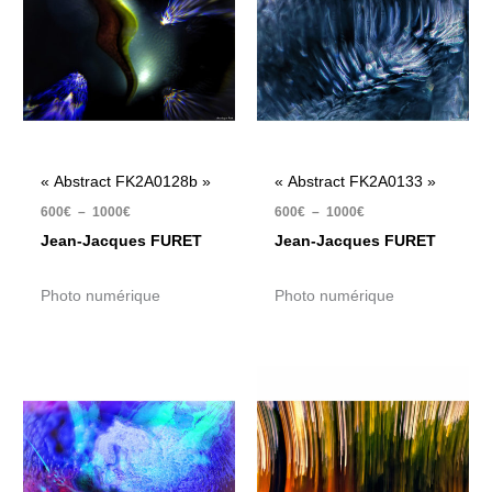
600€
600€
à
à
1000€
1000€
« Abstract FK2A0128b »
« Abstract FK2A0133 »
600
€
–
1000
€
600
€
–
1000
€
Jean-Jacques FURET
Jean-Jacques FURET
Photo numérique
Photo numérique
Plage
Plage
de
de
prix :
prix :
600€
600€
à
à
1000€
1000€