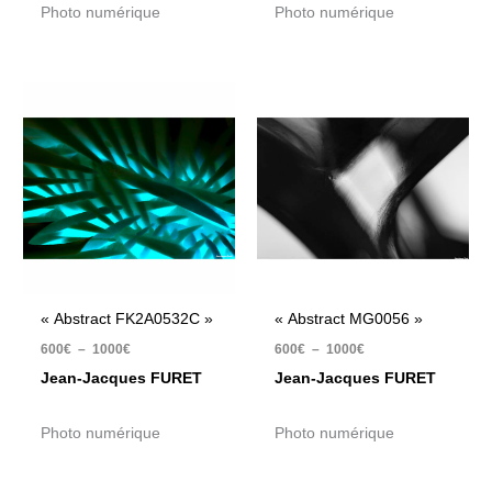
Photo numérique
Photo numérique
Plage
Plage
de
de
prix :
prix :
600€
600€
à
à
1000€
1000€
« Abstract FK2A0532C »
« Abstract MG0056 »
600
€
–
1000
€
600
€
–
1000
€
Jean-Jacques FURET
Jean-Jacques FURET
Photo numérique
Photo numérique