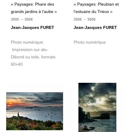
« Paysages: Phare des
« Paysages: Pleubian et
grands jardins à l’aube »
l’estuaire du Trieux »
350
€
–
500
€
350
€
–
500
€
Jean-Jacques FURET
Jean-Jacques FURET
Photo numérique
Photo numérique
Impression sur alu-
Dibond ou toile, formats
60×40
Plage
Plage
de
de
prix :
prix :
350€
350€
à
à
500€
500€