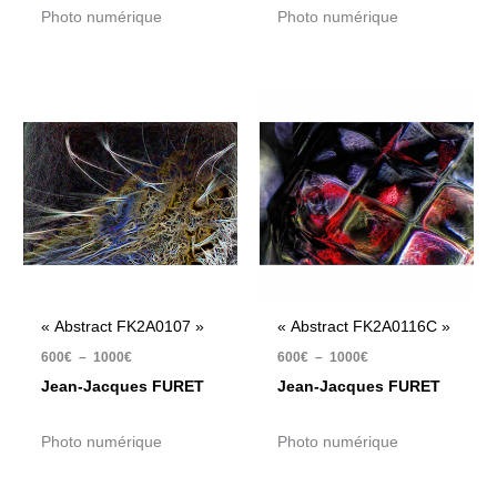
Photo numérique
Photo numérique
Plage
Plage
de
de
prix :
prix :
600€
600€
à
à
1000€
1000€
« Abstract FK2A0107 »
« Abstract FK2A0116C »
600
€
–
1000
€
600
€
–
1000
€
Jean-Jacques FURET
Jean-Jacques FURET
Photo numérique
Photo numérique