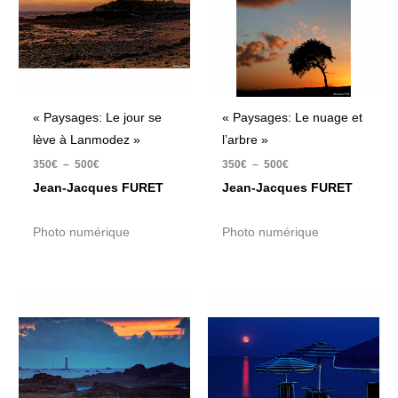
500€
500€
« Paysages: Le jour se
« Paysages: Le nuage et
lève à Lanmodez »
l’arbre »
350
€
–
500
€
350
€
–
500
€
Jean-Jacques FURET
Jean-Jacques FURET
Photo numérique
Photo numérique
Plage
Plage
de
de
prix :
prix :
350€
350€
à
à
500€
500€