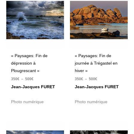
prix :
prix :
350€
350€
à
à
500€
500€
« Paysages: Fin de
« Paysages: Fin de
dépression à
journée à Trégastel en
Plougrescant »
hiver »
350
€
–
500
€
350
€
–
500
€
Jean-Jacques FURET
Jean-Jacques FURET
Photo numérique
Photo numérique
Plage
Plage
de
de
prix :
prix :