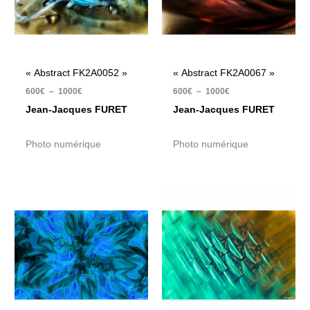
« Abstract FK2A0052 »
« Abstract FK2A0067 »
600
€
–
1000
€
600
€
–
1000
€
Jean-Jacques FURET
Jean-Jacques FURET
Photo numérique
Photo numérique
Plage
Plage
de
de
prix :
prix :
600€
600€
à
à
1000€
1000€