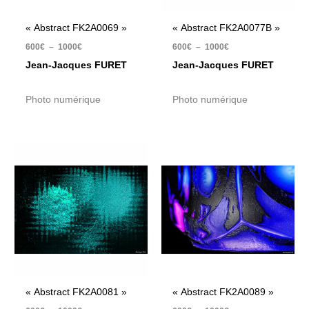
« Abstract FK2A0069 »
« Abstract FK2A0077B »
600
€
–
1000
€
600
€
–
1000
€
Jean-Jacques FURET
Jean-Jacques FURET
Photo numérique
Photo numérique
Plage
Plage
de
de
prix :
prix :
600€
600€
à
à
1000€
1000€
« Abstract FK2A0081 »
« Abstract FK2A0089 »