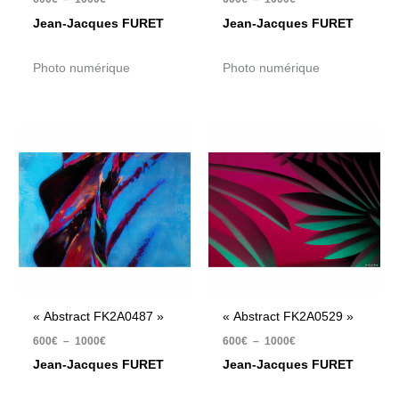
Jean-Jacques FURET
Jean-Jacques FURET
Photo numérique
Photo numérique
Plage
Plage
de
de
prix :
prix :
600€
600€
à
à
1000€
1000€
« Abstract FK2A0487 »
« Abstract FK2A0529 »
600
€
–
1000
€
600
€
–
1000
€
Jean-Jacques FURET
Jean-Jacques FURET