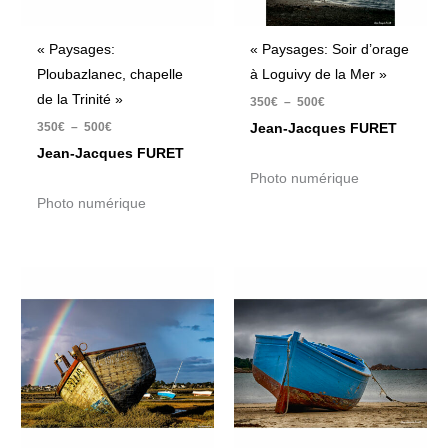
« Paysages:
« Paysages: Soir d’orage
Ploubazlanec, chapelle
à Loguivy de la Mer »
de la Trinité »
350
€
–
500
€
350
€
–
500
€
Jean-Jacques FURET
Jean-Jacques FURET
Photo numérique
Photo numérique
Plage
Plage
de
de
prix :
prix :
350€
350€
à
à
500€
500€