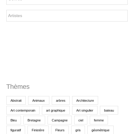
c
h
e
p
o
u
r
:
Thèmes
Abstrait
Animaux
arbres
Architecture
Art contemporain
art graphique
Art singulier
bateau
Bleu
Bretagne
Campagne
ciel
femme
figuratif
Finistère
Fleurs
gris
géométrique