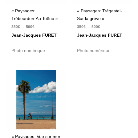
« Paysages:
« Paysages: Trégastel-
Trébeurden-Au Toëno »
Sur la grève »
350
€
–
500
€
350
€
–
500
€
Jean-Jacques FURET
Jean-Jacques FURET
Photo numérique
Photo numérique
Plage
de
prix :
350€
à
500€
« Paysages: Vue sur mer