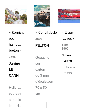
Plage
de
prix :
110€
à
190€
« Kernisy,
« Conciliabule »
« Erquy
petit
fauves »
350
€
hameau
110
€
–
PELTON
190
€
breton »
Gilles
250
€
Gouache
LARBI
Janine
sur
Tirage
LE
carton
n°1/30
CANN
de 3 mm
d’épaisseur
Huile au
70 x 50
couteau
cm
sur toile
lin 41