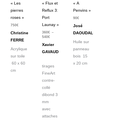
« Les
« Flux et
« A
pierres
Reflux 3:
Penvins »
roses »
Port
90
€
Launay »
750
€
José
360
€
–
Christine
DAOUDAL
540
€
FERRE
Huile sur
Xavier
Acrylique
panneau
GAVAUD
sur toile
bois 15
60 x 60
x 20 cm
tirages
cm
FineArt
contre-
collé
dibond 3
mm
avec
attaches