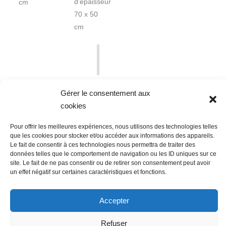
d’épaisseur
cm
70 x 50
cm
Gérer le consentement aux
cookies
Pour offrir les meilleures expériences, nous utilisons des technologies telles
que les cookies pour stocker et/ou accéder aux informations des appareils.
Le fait de consentir à ces technologies nous permettra de traiter des
données telles que le comportement de navigation ou les ID uniques sur ce
Nous contacter
Conditions Générales de Ventes
site. Le fait de ne pas consentir ou de retirer son consentement peut avoir
un effet négatif sur certaines caractéristiques et fonctions.
Politique de confidentialité
Mentions légales
Mon compte
Mot de passe perdu
Newsletter
Politique de cookies (UE)
Accepter
Refuser