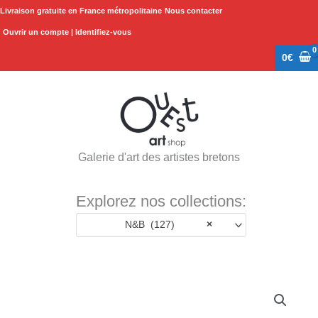
Aller
Livraison gratuite en France métropolitaine
Nous contacter
au
Ouvrir un compte | Identifiez-vous
contenu
0
€
Galerie d'art des artistes bretons
Explorez nos collections:
N&B (127)
×
Plage
quantité
de
de