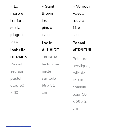
« La
« Saint-
« Verneuil
mère et
Brévin
Pascal
l’enfant
les
œuvre
sur la
pins »
11 »
plage »
1200
€
390
€
350
€
Lydie
Pascal
Isabelle
ALLAIRE
VERNEUIL
HERMES
huile et
Peinture
Pastel
technique
acrylique,
sec sur
mixte
toile de
pastel
sur toile
lin sur
card 50
65 x 81
châssis
x 60
cm
bois 50
x 50 x 2
cm