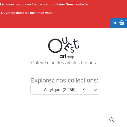
Aller
Livraison gratuite en France métropolitaine
Nous contacter
au
Ouvrir un compte | Identifiez-vous
contenu
0
€
Galerie d'art des artistes bretons
Explorez nos collections:
Acrylique (2 255)
×
quantité
de