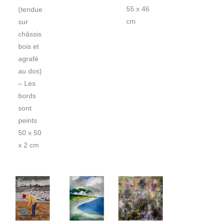
55 x 46
(tendue
cm
sur
châssis
bois et
agrafé
au dos)
– Les
bords
sont
peints
50 x 50
x 2 cm