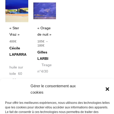
Plage
de
prix :
105€
à
180€
« Ster
« Orage
Vraz »
de nuit »
400
€
105
€
–
180
€
Cécile
Gilles
LAPARRA
LARBI
Tirage
huile sur
n°4/30
toile 60
x 60 cm
Gérer le consentement aux
cookies
Pour offrir les meilleures expériences, nous utilisons des technologies telles
que les cookies pour stocker et/ou accéder aux informations des appareils.
Le fait de consentir à ces technologies nous permettra de traiter des