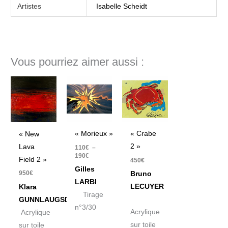
Artistes
Isabelle Scheidt
Vous pourriez aimer aussi :
Plage
de
prix :
110€
à
190€
« Morieux »
« Crabe
« New
2 »
Lava
110
€
–
190
€
Field 2 »
450
€
Gilles
950
€
Bruno
LARBI
LECUYER
Klara
Tirage
GUNNLAUGSDOTTIR
n°3/30
Acrylique
Acrylique
sur toile
sur toile