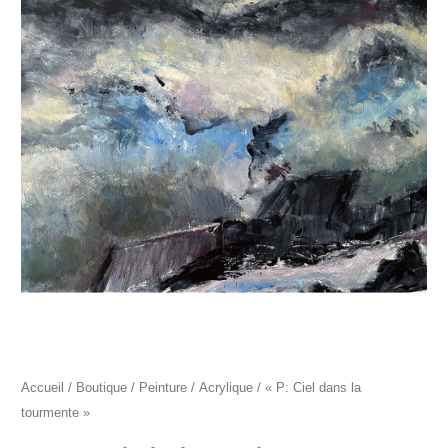
"P:
Ciel
dans
la
tourmente"
Accueil
/
Boutique
/
Peinture
/
Acrylique
/ « P: Ciel dans la
tourmente »