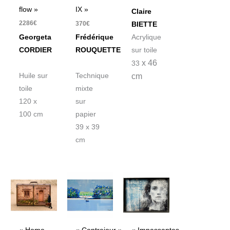
flow »
IX »
Claire
2286
€
370
€
BIETTE
Georgeta
Acrylique
Frédérique
CORDIER
sur toile
ROUQUETTE
x 46
33
Huile sur
cm
Technique
toile
mixte
120 x
sur
100 cm
papier
39 x 39
cm