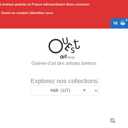
Aller
Livraison gratuite en France métropolitaine
Nous contacter
au
Ouvrir un compte | Identifiez-vous
contenu
0
€
Galerie d'art des artistes bretons
Explorez nos collections:
N&B (127)
×
Plage
quantité
de
de