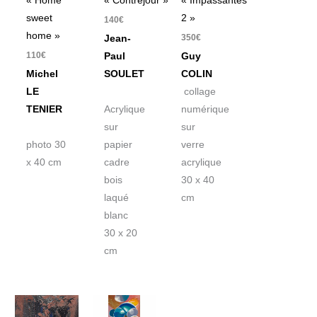
« Home
« Contrejour »
« Impassantes
sweet
2 »
140
€
home »
350
€
Jean-
110
€
Paul
Guy
Michel
SOULET
COLIN
LE
collage
TENIER
Acrylique
numérique
sur
sur
photo 30
papier
verre
x 40 cm
cadre
acrylique
bois
30 x 40
laqué
cm
blanc
30 x 20
cm