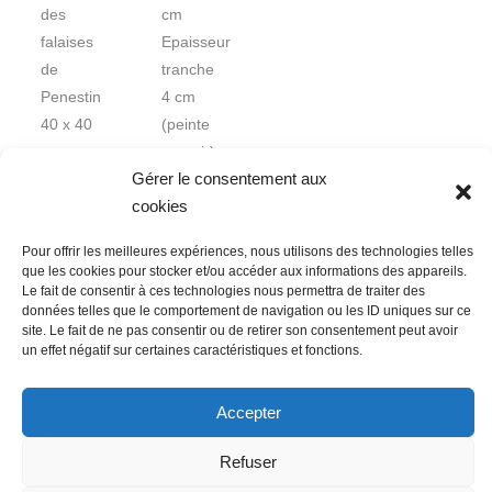
des
cm
falaises
Epaisseur
de
tranche
Penestin
4 cm
40 x 40
(peinte
cm
en noir)
Gérer le consentement aux
cookies
Pour offrir les meilleures expériences, nous utilisons des technologies telles
que les cookies pour stocker et/ou accéder aux informations des appareils.
Le fait de consentir à ces technologies nous permettra de traiter des
données telles que le comportement de navigation ou les ID uniques sur ce
Nous contacter
Conditions Générales de Ventes
site. Le fait de ne pas consentir ou de retirer son consentement peut avoir
un effet négatif sur certaines caractéristiques et fonctions.
Politique de confidentialité
Mentions légales
Mon compte
Mot de passe perdu
Newsletter
Politique de cookies (UE)
Accepter
Refuser