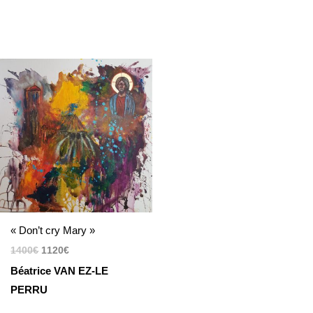
Le
Le
prix
prix
initial
actuel
était :
est :
1400€.
1120€.
« Don’t cry Mary »
1400
€
1120
€
Béatrice VAN EZ-LE
PERRU