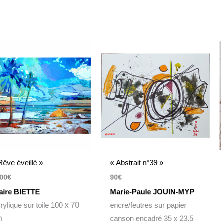
Rêve éveillé »
« Abstrait n°39 »
00
€
90
€
aire BIETTE
Marie-Paule JOUIN-MYP
rylique sur toile 100
x 70
encre/feutres sur papier
m
canson encadré 35 x 23,5