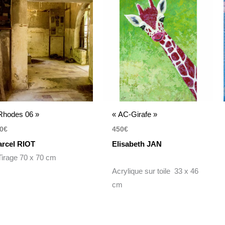
Rhodes 06 »
« AC-Girafe »
0
€
450
€
rcel RIOT
Elisabeth JAN
rage 70 x 70 cm
Acrylique sur toile 33 x 46
cm