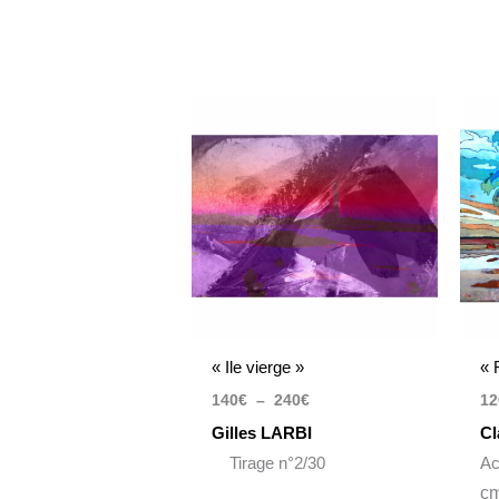
Plage
de
prix :
140€
à
240€
« Ile vierge »
« 
140
€
–
240
€
12
Gilles LARBI
Cl
Tirage n°2/30
Ac
c