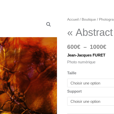
Pl
quantité
Accueil
/
Boutique
/
Photogra
de
de
« Abstrac
pri
"Abstract
60
FK2A0006B"
à
600
€
–
1000
€
10
Jean-Jacques FURET
Photo numérique
Taille
Support