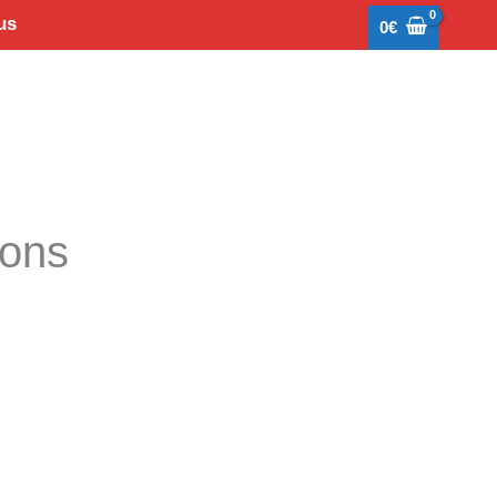
us
0
€
tons