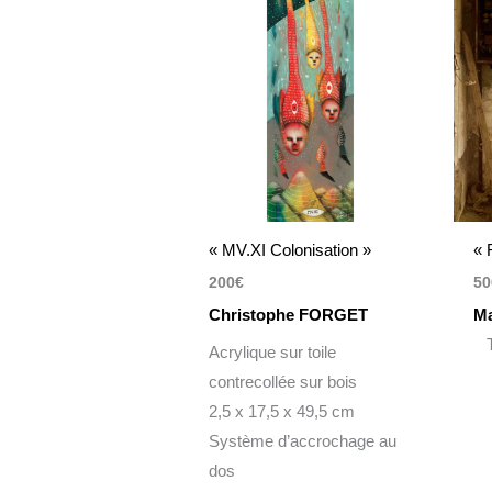
« MV.XI Colonisation »
« 
200
€
50
Christophe FORGET
Ma
Ti
Acrylique sur toile
contrecollée sur bois
2,5 x 17,5 x 49,5 cm
Système d’accrochage au
dos