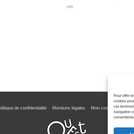
cm
Pour offrir 
cookies pour
ces technolo
olitique de confidentialité
Mentions légales
Mon compte
Mot de
navigation ou
consentement