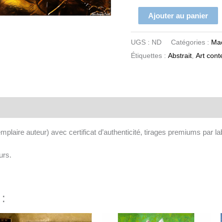
Ajouter au panier
UGS :
ND
Catégories :
Mac
Étiquettes :
Abstrait
,
Art con
aires
laire auteur) avec certificat d’authenticité, tirages premiums par lab
urs.
 :