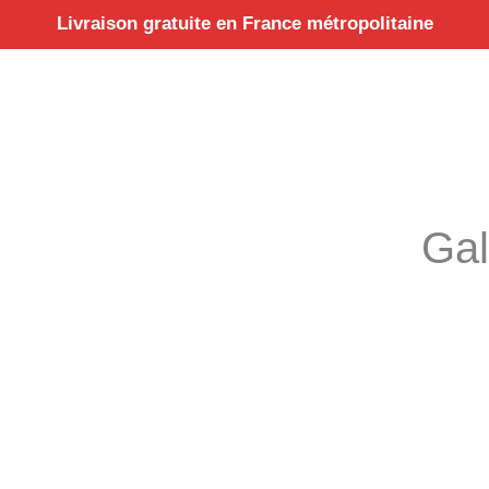
Aller
Livraison gratuite en France métropolitaine
au
contenu
Gal