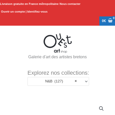
Aller
Livraison gratuite en France métropolitaine
Nous contacter
au
Ouvrir un compte | Identifiez-vous
contenu
0
€
Galerie d'art des artistes bretons
Explorez nos collections:
N&B (127)
×
Plage
quantité
de
de