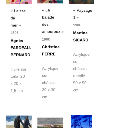
« La
« Paysage
« Laisse
balade
1 »
de
des
mer »
590
€
amoureux »
Martine
450
€
190
€
SICARD
Agnès
Christine
FARDEAU-
FERRE
Acrylique
BERNARD
sur
Acrylique
châssis
Huile sur
sur
entoilé
toile 20
châssis
50 x 50
x 20 x
30 x 30
cm
1,5 cm
cm