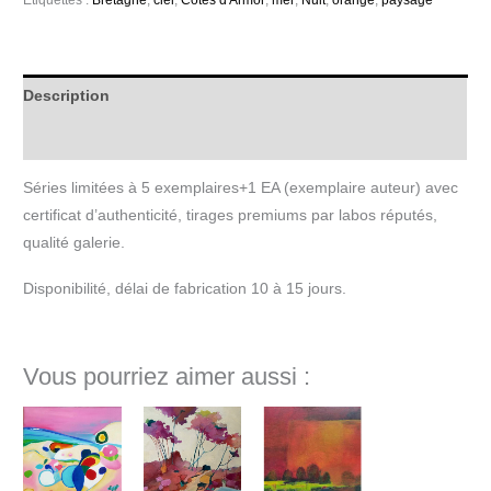
Étiquettes :
Bretagne
,
ciel
,
Côtes d'Armor
,
mer
,
Nuit
,
orangé
,
paysage
Description
Informations complémentaires
Séries limitées à 5 exemplaires+1 EA (exemplaire auteur) avec
certificat d’authenticité, tirages premiums par labos réputés,
qualité galerie.
Disponibilité, délai de fabrication 10 à 15 jours.
Vous pourriez aimer aussi :