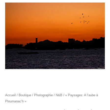
prix :
"Paysages:
350€
A
à
l'aube
500€
à
Ploumanac'h"
Accueil
/
Boutique
/
Photographie
/
N&B
/ « Paysages: A l’aube à
Ploumanac’h »