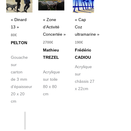
« Dinard
« Zone
« Cap
13 »
d’Activité
Coz
Concertée »
ultramarine »
80
€
2700
€
190
€
PELTON
Mathieu
Frédéric
Gouache
TREZEL
CADIOU
sur
Acrylique
carton
Acrylique
sur
de 3 mm
sur toile
châssis 27
d’épaisseur
80 x 80
x 22cm
20 x 20
cm
cm