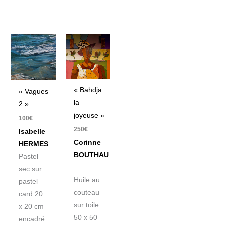
« Bahdja
« Vagues
la
2 »
joyeuse »
100
€
250
€
Isabelle
Corinne
HERMES
BOUTHAU
Pastel
sec sur
Huile au
pastel
couteau
card 20
sur toile
x 20 cm
50 x 50
encadré