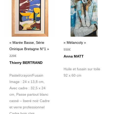
« Marée Basse, Série
« Mélancoly »
Onirique Bretagne N°1 »
550
€
220
€
Anna MATT
Thierry BERTRAND
Huile et fusain sur toile
Pastel/crayon/Fusain
92 x 60 cm
Image : 24 x 13,8 cm,
Avec cadre : 32,5 x 24
cm, Passe partout blanc
cassé – liseré noir Cadre
et verre professionnel
Cadre bois clair