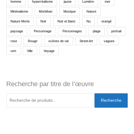
homme
hyperréalisme
jaune
Lumière
mer
Minimalisme
Morbihan
Musique
Nature
Nature Morte
Noir
Noir et blanc
Nu
orangé
paysage
Personnage
Personnages
plage
portrait
rose
Rouge
scènes de vie
Street Art
vagues
vert
Ville
Voyage
Recherche par titre de l’œuvre
Recherche