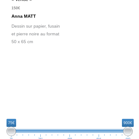
150
€
Anna MATT
Dessin sur papier, fusain
et pierre noire au format
50 x 65 cm
R
e
75€
900€
c
h
75
281
488
694
900