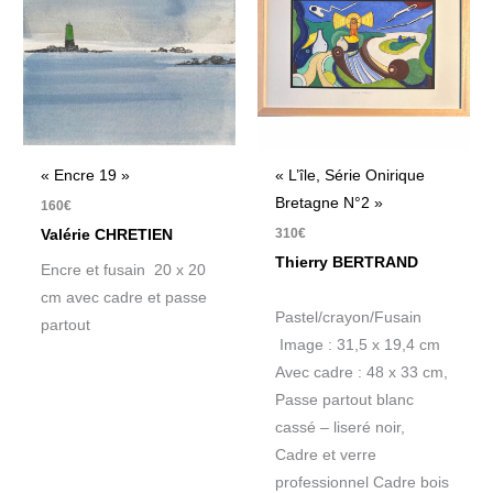
« Encre 19 »
« L’île, Série Onirique
Bretagne N°2 »
160
€
310
€
Valérie CHRETIEN
Thierry BERTRAND
Encre et fusain 20 x 20
cm avec cadre et passe
Pastel/crayon/Fusain
partout
Image : 31,5 x 19,4 cm
Avec cadre : 48 x 33 cm,
Passe partout blanc
cassé – liseré noir,
Cadre et verre
professionnel Cadre bois