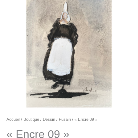
"Encre
09"
Accueil
/
Boutique
/
Dessin
/
Fusain
/ « Encre 09 »
« Encre 09 »