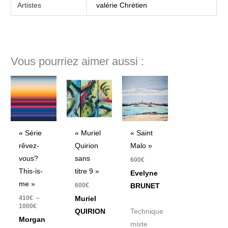
Artistes
valérie Chrétien
Vous pourriez aimer aussi :
Plage
de
prix :
410€
à
1000€
« Série
« Muriel
« Saint
rêvez-
Quirion
Malo »
vous?
sans
600
€
This-is-
titre 9 »
Evelyne
me »
600
€
BRUNET
410
€
–
Muriel
1000
€
QUIRION
Technique
Morgan
mixte