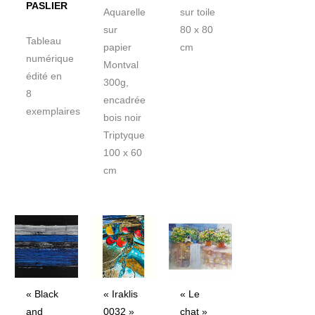
PASLIER
Aquarelle
sur toile
sur
80 x 80
Tableau
papier
cm
numérique
Montval
édité en
300g,
8
encadrée
exemplaires
bois noir
Triptyque
100 x 60
cm
« Iraklis
« Le
« Black
0032 »
chat »
and