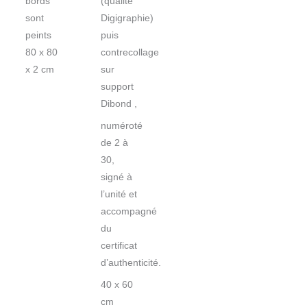
(qualité
bords
Digigraphie)
sont
puis
peints
contrecollage
80 x 80
sur
x 2 cm
support
Dibond ,
numéroté
de 2 à
30,
signé à
l’unité et
accompagné
du
certificat
d’authenticité.
40 x 60
cm