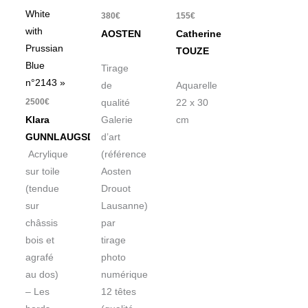
White
380
€
155
€
with
AOSTEN
Catherine
Prussian
TOUZE
Blue
Tirage
n°2143 »
de
Aquarelle
2500
€
qualité
22 x 30
Galerie
cm
Klara
d’art
GUNNLAUGSDOTTIR
(référence
Acrylique
Aosten
sur toile
Drouot
(tendue
Lausanne)
sur
par
châssis
tirage
bois et
photo
agrafé
numérique
au dos)
12 têtes
– Les