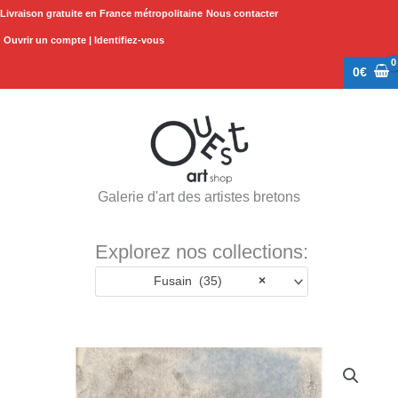
Aller
Livraison gratuite en France métropolitaine
Nous contacter
au
Ouvrir un compte | Identifiez-vous
contenu
0
€
Galerie d'art des artistes bretons
Explorez nos collections:
Fusain (35)
×
quantité
de