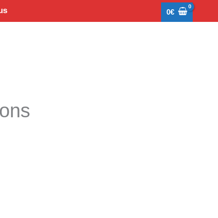
us
0
€
tons