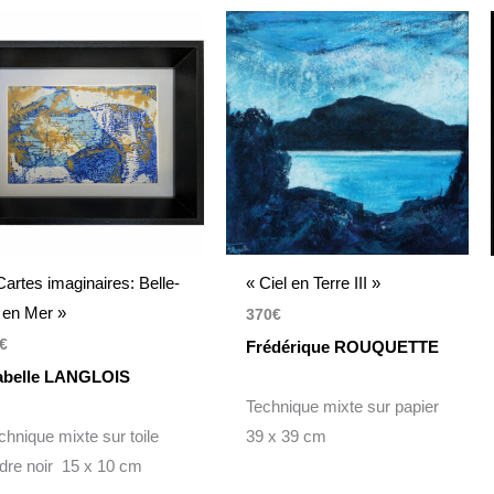
Cartes imaginaires: Belle-
« Ciel en Terre III »
e en Mer »
370
€
€
Frédérique ROUQUETTE
abelle LANGLOIS
Technique mixte sur papier
chnique mixte sur toile
39 x 39 cm
dre noir 15 x 10 cm