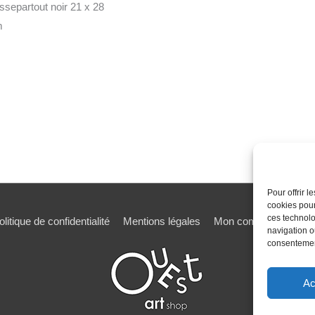
ssepartout noir 21 x 28
m
Pour offrir 
cookies pour
ces technolo
olitique de confidentialité
Mentions légales
Mon compte
Mot de
navigation ou
consentement
Ac