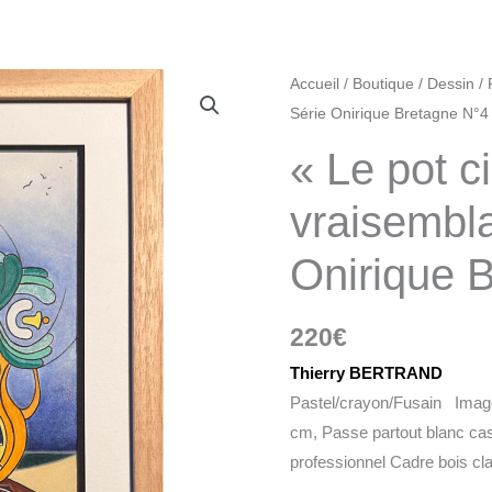
quantité
Accueil
/
Boutique
/
Dessin
/
de
Série Onirique Bretagne N°4
"Le
« Le pot ci
pot
cible
vraisembla
est
Onirique 
vraisemblable
,
Série
220
€
Onirique
Thierry BERTRAND
Bretagne
Pastel/crayon/Fusain Image
N°4"
cm, Passe partout blanc cass
professionnel Cadre bois cla