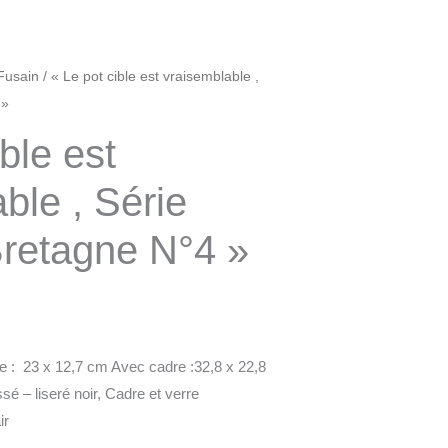
Fusain
/ « Le pot cible est vraisemblable ,
 »
ble est
ble , Série
Bretagne N°4 »
 : 23 x 12,7 cm Avec cadre :32,8 x 22,8
é – liseré noir, Cadre et verre
ir