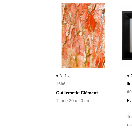
« N°1 »
« 
Il
150
€
80
Guillemette Clément
Tirage 30 x 40 cm
Is
Te
ca