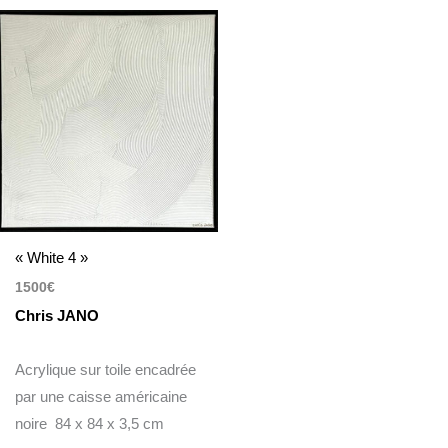
« White 4 »
1500
€
Chris JANO
Acrylique sur toile encadrée
par une caisse américaine
noire 84 x 84 x 3,5 cm