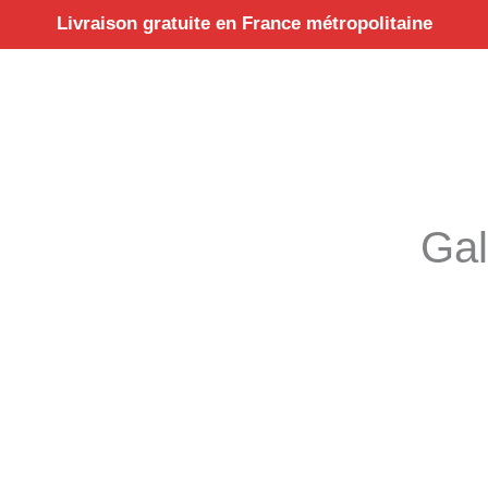
Aller
Livraison gratuite en France métropolitaine
au
contenu
Gal