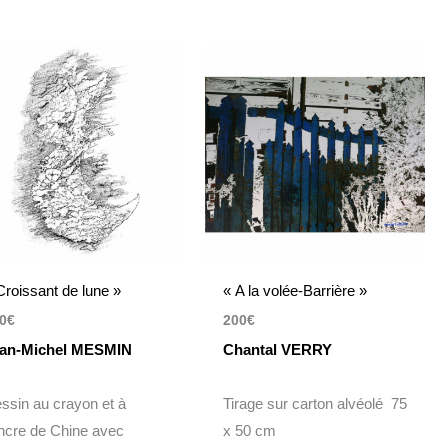
Croissant de lune »
« A la volée-Barrière »
0
€
200
€
an-Michel MESMIN
Chantal VERRY
ssin au crayon et à
Tirage sur carton alvéolé 75
encre de Chine avec
x 50 cm