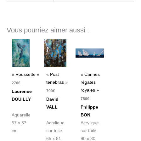
Vous pourriez aimer aussi :
« Roussette »
« Post
« Cannes
tenebras »
régates
270
€
royales »
790
€
Laurence
750
€
DOUILLY
David
VALL
Philippe
Aquarelle
BON
57 x 37
Acrylique
Acrylique
cm
sur toile
sur toile
65 x 81
90 x 30