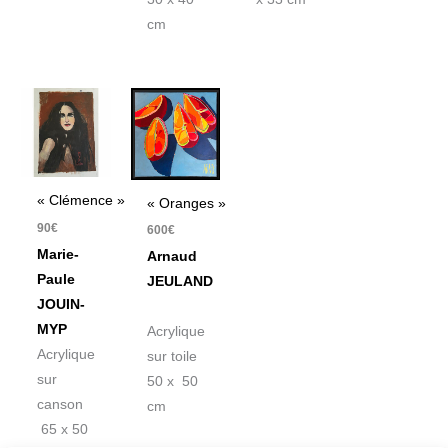
cm
« Clémence »
« Oranges »
90
€
600
€
Marie-
Arnaud
Paule
JEULAND
JOUIN-
MYP
Acrylique
Acrylique
sur toile
sur
50 x 50
canson
cm
65 x 50