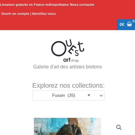
Aller
Livraison gratuite en France métropolitaine
Nous contacter
au
Ouvrir un compte | Identifiez-vous
contenu
0
€
Galerie d'art des artistes bretons
Explorez nos collections:
Fusain (35)
×
quantité
de