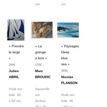
cm
cm
« Prendre
« La
« Paysages:
le large
grange
Deep
«
à bois »
blue
sea »
200
€
170
€
390
€
Julien
Marc
ABRIL
BROUDIC
Nicolas
PLANSON
Huile sur
Aquarelle
toile 40
sur
Huile sur
x 50 cm
Arches
toile 46
30 x 40
x 33 cm