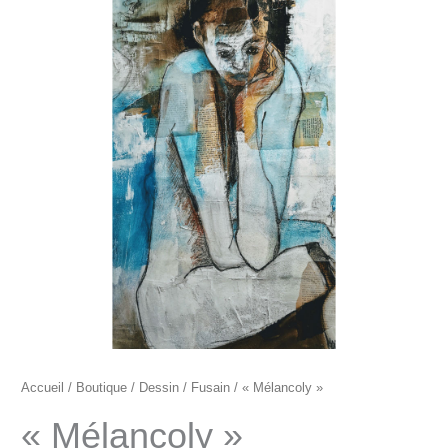
"Mélancoly"
Accueil
/
Boutique
/
Dessin
/
Fusain
/ « Mélancoly »
« Mélancoly »