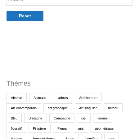
e
p
Reset
o
u
r
:
Thèmes
Abstrait
Animaux
arbres
Architecture
Art contemporain
art graphique
Art singulier
bateau
Bleu
Bretagne
Campagne
ciel
femme
figuratif
Finistère
Fleurs
gris
géométrique
homme
hyperréalisme
jaune
Lumière
mer