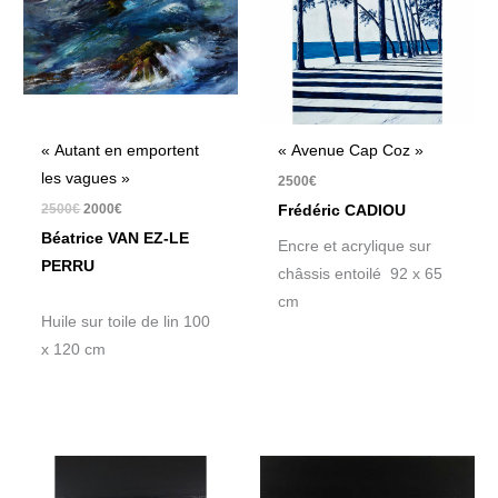
« Autant en emportent
« Avenue Cap Coz »
les vagues »
2500
€
2500
€
2000
€
Frédéric CADIOU
Béatrice VAN EZ-LE
Encre et acrylique sur
PERRU
châssis entoilé 92 x 65
cm
Huile sur toile de lin 100
x 120 cm