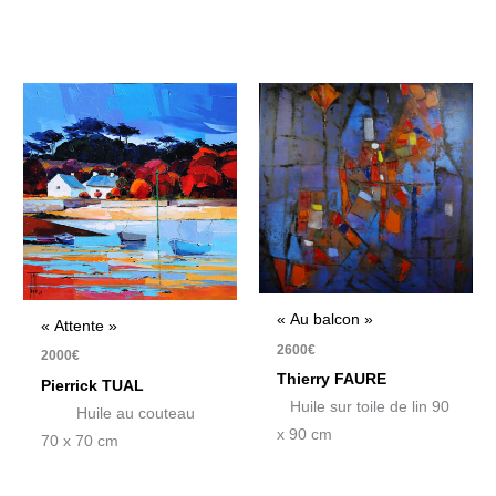
« Au balcon »
« Attente »
2600
€
2000
€
Thierry FAURE
Pierrick TUAL
Huile sur toile de lin 90
Huile au couteau
x 90 cm
70 x 70 cm