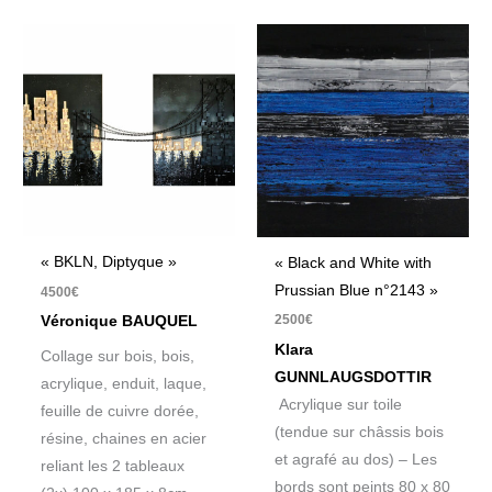
« BKLN, Diptyque »
« Black and White with
Prussian Blue n°2143 »
4500
€
2500
€
Véronique BAUQUEL
Klara
Collage sur bois, bois,
GUNNLAUGSDOTTIR
acrylique, enduit, laque,
Acrylique sur toile
feuille de cuivre dorée,
(tendue sur châssis bois
résine, chaines en acier
et agrafé au dos) – Les
reliant les 2 tableaux
bords sont peints 80 x 80