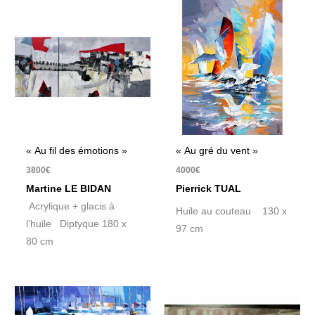
« Au fil des émotions »
« Au gré du vent »
3800
€
4000
€
Martine LE BIDAN
Pierrick TUAL
Acrylique + glacis à
Huile au couteau 130 x
l’huile Diptyque 180 x
97 cm
80 cm