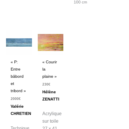
100 cm
« P:
« Courir
Entre
la
bâbord
plaine »
et
230
€
tribord »
Hélène
2000
€
ZENATTI
Valérie
Acrylique
CHRETIEN
sur toile
Technique
27 x 41