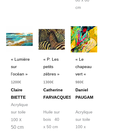
80 x 80
cm
« Lumière
« P: Les
« Le
sur
petits
chapeau
l’océan »
zèbres »
vert «
1200
€
1300
€
980
€
Claire
Catherine
Daniel
BIETTE
FARVACQUES
PAUGAM
Acrylique
sur toile
Huile sur
Acrylique
x
bois 40
sur toile
100
50 cm
x 50 cm
100 x