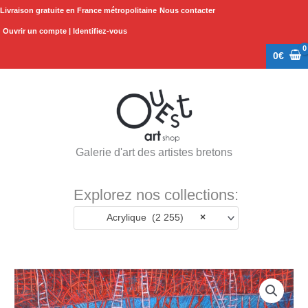
Aller
Livraison gratuite en France métropolitaine
Nous contacter
au
Ouvrir un compte | Identifiez-vous
contenu
0
€
Galerie d'art des artistes bretons
Explorez nos collections:
Acrylique (2 255)
×
quantité
de