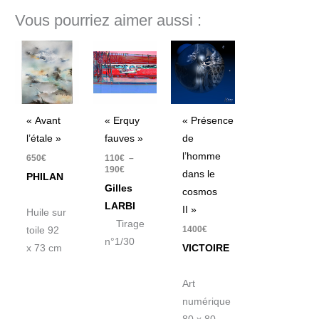
Vous pourriez aimer aussi :
Plage
de
prix :
110€
à
190€
« Avant
« Erquy
« Présence
l’étale »
fauves »
de
l’homme
650
€
110
€
–
190
€
dans le
PHILAN
Gilles
cosmos
LARBI
II »
Huile sur
Tirage
1400
€
toile 92
n°1/30
x 73 cm
VICTOIRE
Art
numérique