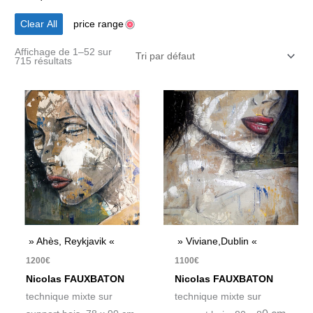
Clear All
price range
Affichage de 1–52 sur
715 résultats
» Ahès, Reykjavik «
» Viviane,Dublin «
1200
€
1100
€
Nicolas FAUXBATON
Nicolas FAUXBATON
technique mixte sur
technique mixte sur