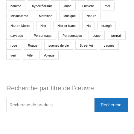
homme
hyperréalisme
jaune
Lumière
mer
Minimalisme
Morbihan
Musique
Nature
Nature Morte
Noir
Noir et blanc
Nu
orangé
paysage
Personnage
Personnages
plage
portrait
rose
Rouge
scènes de vie
Street Art
vagues
vert
Ville
Voyage
Recherche par titre de l’œuvre
Recherche