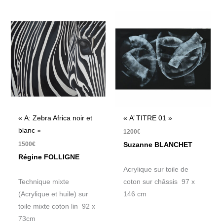
« A: Zebra Africa noir et
« A’ TITRE 01 »
blanc »
1200
€
1500
€
Suzanne BLANCHET
Régine FOLLIGNE
Acrylique sur toile de
Technique mixte
coton sur châssis 97 x
(Acrylique et huile) sur
146 cm
toile mixte coton lin 92 x
73cm