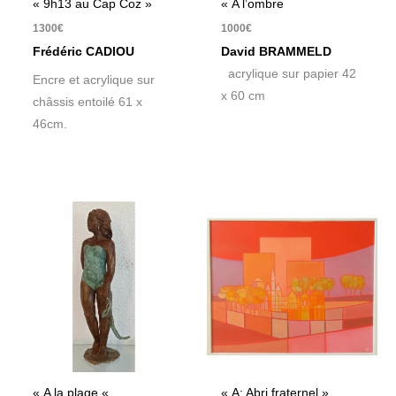
« 9h13 au Cap Coz »
« A l’ombre
1300
€
1000
€
Frédéric CADIOU
David BRAMMELD
acrylique sur papier 42
Encre et acrylique sur
x 60 cm
châssis entoilé 61 x
46cm.
« A la plage «
« A: Abri fraternel »