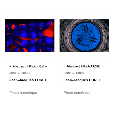
Plage
Plage
de
de
prix :
prix :
600€
600€
à
à
1000€
1000€
« Abstract FK2A0012 »
« Abstract FK2A0020B »
600
€
–
1000
€
600
€
–
1000
€
Jean-Jacques FURET
Jean-Jacques FURET
Photo numérique
Photo numérique
Plage
Plage