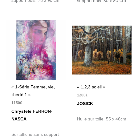
0 cm
support bois 78 x 90 cm
support bois 80 x 8
« 1-Série Femme, vie,
« 1,2,3 soleil »
liberté 1 »
1200
€
1150
€
JOSICK
Chrystele FERRON-
NASCA
Huile sur toile 55 x 46cm
Sur affiche sans support