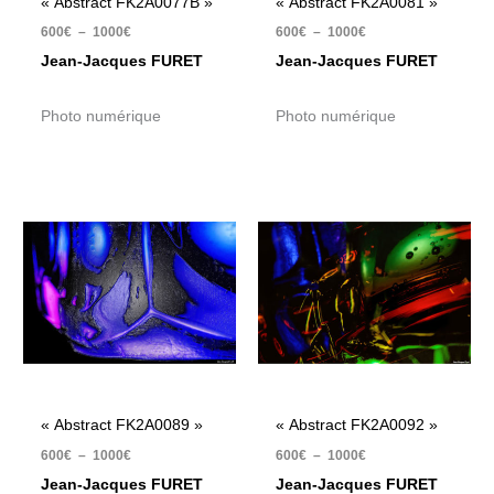
« Abstract FK2A0077B »
« Abstract FK2A0081 »
600
€
–
1000
€
600
€
–
1000
€
Jean-Jacques FURET
Jean-Jacques FURET
Photo numérique
Photo numérique
Plage
Plage
de
de
prix :
prix :
600€
600€
à
à
1000€
1000€
« Abstract FK2A0089 »
« Abstract FK2A0092 »
600
€
–
1000
€
600
€
–
1000
€
Jean-Jacques FURET
Jean-Jacques FURET