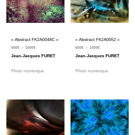
1000€
1000€
« Abstract FK2A0048C »
« Abstract FK2A0052 »
600
€
–
1000
€
600
€
–
1000
€
Jean-Jacques FURET
Jean-Jacques FURET
Photo numérique
Photo numérique
Plage
Plage
de
de
prix :
prix :
600€
600€
à
à
1000€
1000€