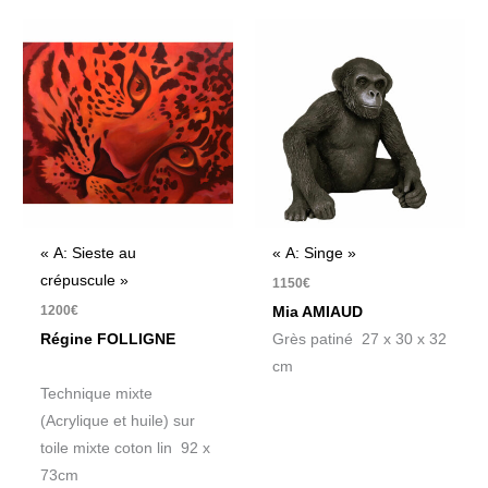
« A: Sieste au
« A: Singe »
crépuscule »
1150
€
1200
€
Mia AMIAUD
Régine FOLLIGNE
Grès patiné 27 x 30 x 32
cm
Technique mixte
(Acrylique et huile) sur
toile mixte coton lin 92 x
73cm