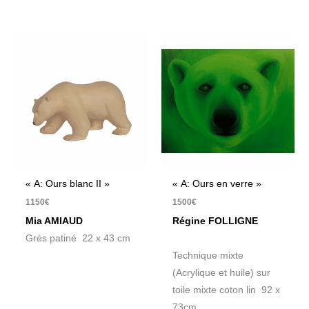
« A: Ours blanc II »
« A: Ours en verre »
1150
€
1500
€
Mia AMIAUD
Régine FOLLIGNE
Grès patiné 22 x 43 cm
Technique mixte
(Acrylique et huile) sur
toile mixte coton lin 92 x
73cm