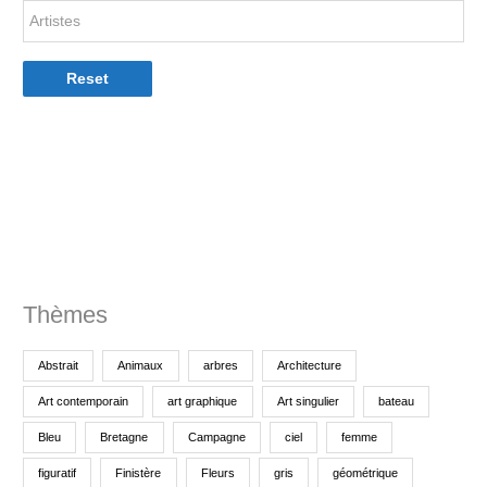
h
e
p
Reset
o
u
r
:
Thèmes
Abstrait
Animaux
arbres
Architecture
Art contemporain
art graphique
Art singulier
bateau
Bleu
Bretagne
Campagne
ciel
femme
figuratif
Finistère
Fleurs
gris
géométrique