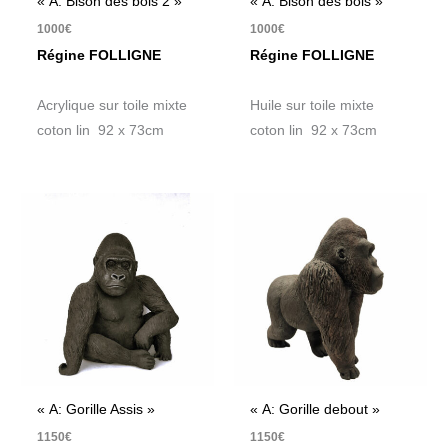
« A: Bison des bois 2 »
« A: Bison des bois »
1000
€
1000
€
Régine FOLLIGNE
Régine FOLLIGNE
Acrylique sur toile mixte
Huile sur toile mixte
coton lin 92 x 73cm
coton lin 92 x 73cm
« A: Gorille Assis »
« A: Gorille debout »
1150
€
1150
€