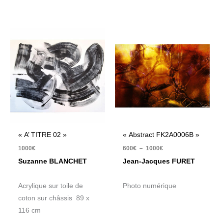
Plage
de
prix :
600€
à
1000€
« A’ TITRE 02 »
« Abstract FK2A0006B »
1000
€
600
€
–
1000
€
Suzanne BLANCHET
Jean-Jacques FURET
Acrylique sur toile de
Photo numérique
coton sur châssis 89 x
116 cm