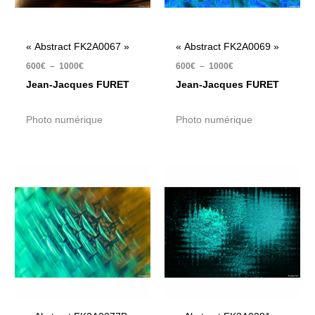
« Abstract FK2A0067 »
« Abstract FK2A0069 »
600
€
–
1000
€
600
€
–
1000
€
Jean-Jacques FURET
Jean-Jacques FURET
Photo numérique
Photo numérique
Plage
Plage
de
de
prix :
prix :
600€
600€
à
à
1000€
1000€