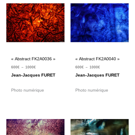
de
de
prix :
prix :
600€
600€
à
à
1000€
1000€
« Abstract FK2A0036 »
« Abstract FK2A0040 »
600
€
–
1000
€
600
€
–
1000
€
Jean-Jacques FURET
Jean-Jacques FURET
Photo numérique
Photo numérique
Plage
Plage
de
de
prix :
prix :
600€
600€
à
à