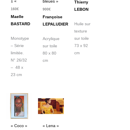
1 «
bleues »
Thierry
160
€
900
€
LEBON
Maelle
Françoise
BASTARD
Huile sur
LEPALUDIER
texture
Monotype
sur toile
Acrylique
– Série
73 x 92
sur toile
limitée.
cm
80 x 80
N° 26/32
cm
– 48 x
23 cm
« Coco »
« Lena »