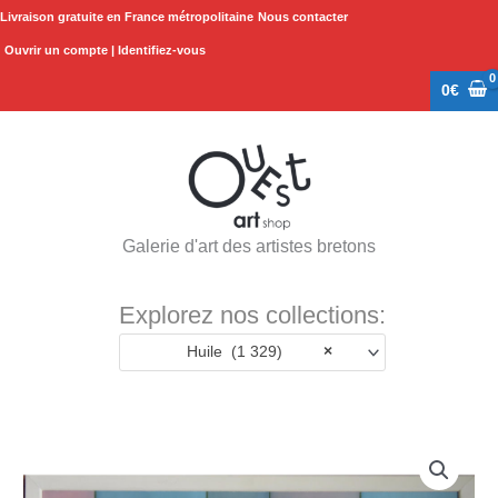
Aller
Livraison gratuite en France métropolitaine
Nous contacter
au
Ouvrir un compte | Identifiez-vous
contenu
0
€
Galerie d'art des artistes bretons
Explorez nos collections:
Huile (1 329)
×
quantité
de