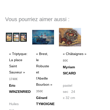
Vous pourriez aimer aussi :
« Triptyque:
« Brest,
« Châtaignes »
La place
le
80
€
Saint
Robuste
Myriam
Sauveur »
et
SICARD
l’Abeille
1740
€
Bourbon »
Eric
pastel
350
€
WINZENRIED
sec 24
Gérard
x 32 cm
Huiles
TYMOIGNE