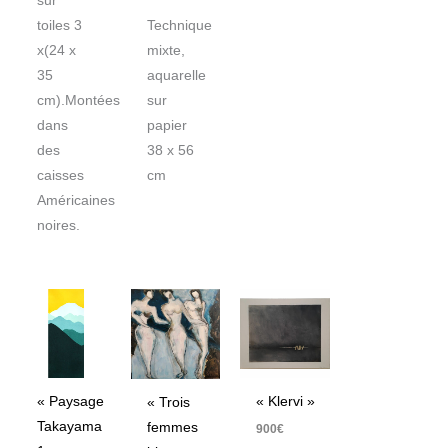
sur
toiles 3
Technique
x(24 x
mixte,
35
aquarelle
cm).Montées
sur
dans
papier
des
38 x 56
caisses
cm
Américaines
noires.
« Paysage
« Klervi »
« Trois
Takayama
femmes
900
€