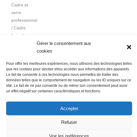
Cadre et
verre
professionnel
/ Cadre
bois clair
Gérer le consentement aux
cookies
Pour offrir les meilleures expériences, nous utilisons des technologies telles
que les cookies pour stocker et/ou accéder aux informations des appareils.
Le fait de consentir à ces technologies nous permettra de traiter des
données telles que le comportement de navigation ou les ID uniques sur ce
Nous contacter
Conditions Générales de Ventes
site. Le fait de ne pas consentir ou de retirer son consentement peut avoir
un effet négatif sur certaines caractéristiques et fonctions.
Politique de confidentialité
Mentions légales
Mon compte
Mot de passe perdu
Newsletter
Politique de cookies (UE)
Accepter
Refuser
Voir les préférences