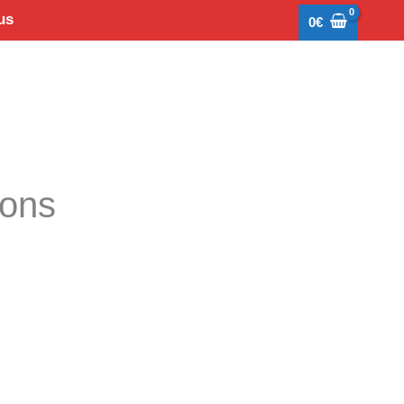
us
0
€
tons