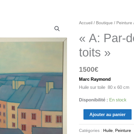
quantité
Accueil
/
Boutique
/
Peinture
de
« A: Par-d
"A:
Par-
toits »
dessus
les
1500
€
toits"
Marc Raymond
Huile sur toile 80 x 60 cm
Disponibilité :
En stock
Ajouter au panier
Catégories :
Huile
,
Peinture