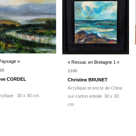
Paysage »
« Ressac en Bretagne 1 »
0
€
110
€
ève CORDEL
Christine BRUNET
Acrylique et encre de Chine
rylique 30 x 30 cm.
sur carton entoilé 30 x 30
cm