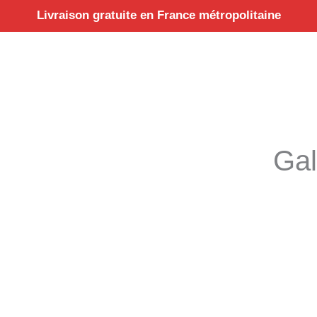
Aller
Livraison gratuite en France métropolitaine
au
contenu
Gal