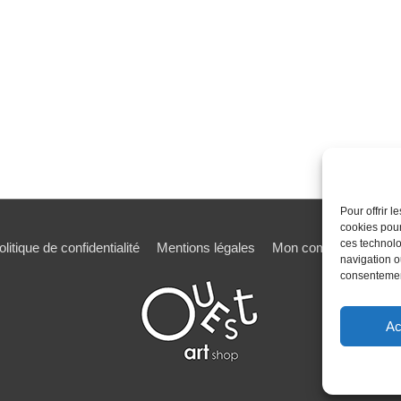
Pour offrir 
cookies pour
ces technolo
olitique de confidentialité
Mentions légales
Mon compte
Mot de
navigation ou
consentement
Ac