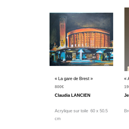
« La gare de Brest »
« 
800
€
19
Claudia LANCIEN
Je
Acrylique sur toile 60 x 50.5
Br
cm