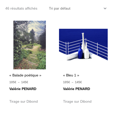
46 résultats affichés
Plage
Plage
de
de
prix :
prix :
105€
105€
à
à
145€
145€
« Balade poétique »
« Bleu 1 »
105
€
–
145
€
105
€
–
145
€
Valérie PENARD
Valérie PENARD
Tirage sur Dibond
Tirage sur Dibond