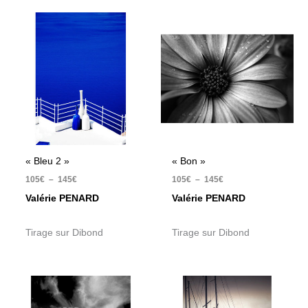
Plage
Plage
de
de
prix :
prix :
105€
105€
à
à
145€
145€
« Bleu 2 »
« Bon »
105
€
–
145
€
105
€
–
145
€
Valérie PENARD
Valérie PENARD
Tirage sur Dibond
Tirage sur Dibond
Plage
Plage
de
de
prix :
prix :