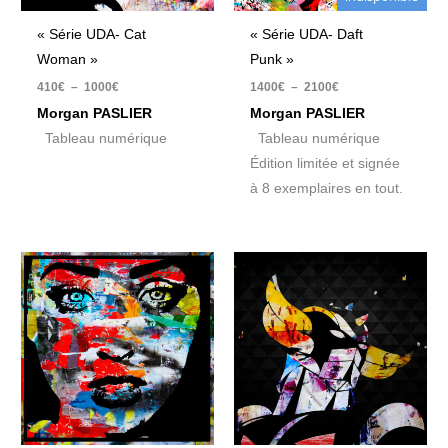
« Série UDA- Cat
« Série UDA- Daft
Woman »
Punk »
410
€
–
1000
€
1400
€
–
2100
€
Morgan PASLIER
Morgan PASLIER
Tableau numérique
Tableau numérique
Édition limitée et signée
à 8 exemplaires en tout.
Plage
Plage
de
de
prix :
prix :
410€
410€
à
à
1000€
1000€