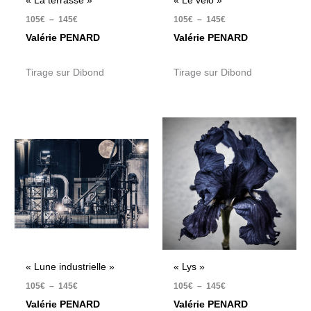
« La terrasse »
« Le vélo »
105
€
–
145
€
105
€
–
145
€
Valérie PENARD
Valérie PENARD
Tirage sur Dibond
Tirage sur Dibond
Plage
Plage
de
de
prix :
prix :
105€
105€
à
à
145€
145€
« Lune industrielle »
« Lys »
105
€
–
145
€
105
€
–
145
€
Valérie PENARD
Valérie PENARD