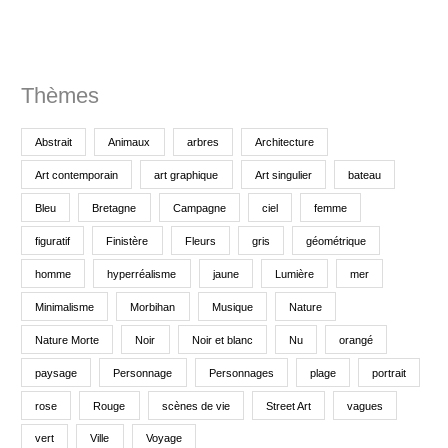
:
Thèmes
Abstrait
Animaux
arbres
Architecture
Art contemporain
art graphique
Art singulier
bateau
Bleu
Bretagne
Campagne
ciel
femme
figuratif
Finistère
Fleurs
gris
géométrique
homme
hyperréalisme
jaune
Lumière
mer
Minimalisme
Morbihan
Musique
Nature
Nature Morte
Noir
Noir et blanc
Nu
orangé
paysage
Personnage
Personnages
plage
portrait
rose
Rouge
scènes de vie
Street Art
vagues
vert
Ville
Voyage