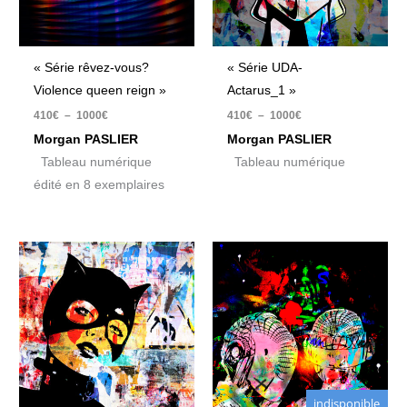
« Série rêvez-vous?
« Série UDA-
Violence queen reign »
Actarus_1 »
410
€
–
1000
€
410
€
–
1000
€
Morgan PASLIER
Morgan PASLIER
Tableau numérique
Tableau numérique
édité en 8 exemplaires
Plage
Plage
de
de
prix :
prix :
410€
1400€
à
à
1000€
2100€
indisponible