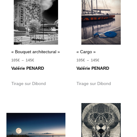
105€
105€
à
à
145€
145€
« Bouquet architectural »
« Cargo »
105
€
–
145
€
105
€
–
145
€
Valérie PENARD
Valérie PENARD
Tirage sur Dibond
Tirage sur Dibond
Plage
Plage
de
de
prix :
prix :
105€
105€
à
à
145€
145€