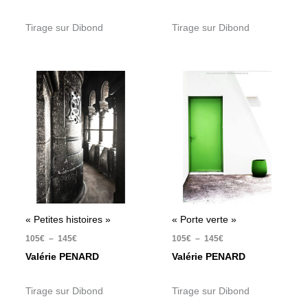
Tirage sur Dibond
Tirage sur Dibond
Plage
Plage
de
de
prix :
prix :
105€
105€
à
à
145€
145€
« Petites histoires »
« Porte verte »
105
€
–
145
€
105
€
–
145
€
Valérie PENARD
Valérie PENARD
Tirage sur Dibond
Tirage sur Dibond