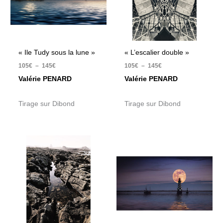
« Ile Tudy sous la lune »
« L’escalier double »
105
€
–
145
€
105
€
–
145
€
Valérie PENARD
Valérie PENARD
Tirage sur Dibond
Tirage sur Dibond
Plage
Plage
de
de
prix :
prix :
105€
105€
à
à
145€
145€