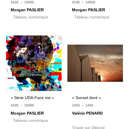
410
€
–
1000
€
410
€
–
1000
€
Morgan PASLIER
Morgan PASLIER
Tableau numérique
Tableau numérique
Plage
Plage
de
de
prix :
prix :
410€
105€
à
à
1000€
145€
« Série UDA-Face me »
« Sunset doré »
410
€
–
1000
€
105
€
–
145
€
Morgan PASLIER
Valérie PENARD
Tableau numérique
Tirage sur Dibond