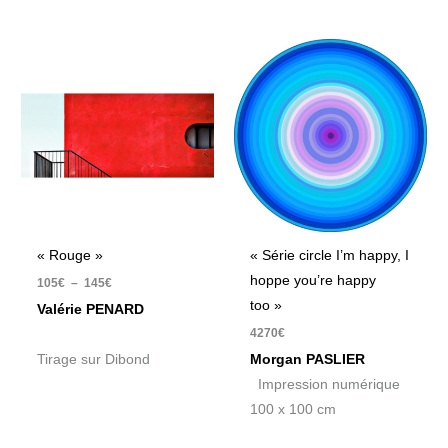
Plage
de
prix :
105€
à
145€
« Rouge »
« Série circle I’m happy, I
hoppe you’re happy
105
€
–
145
€
too »
Valérie PENARD
4270
€
Tirage sur Dibond
Morgan PASLIER
Impression numérique
100 x 100 cm