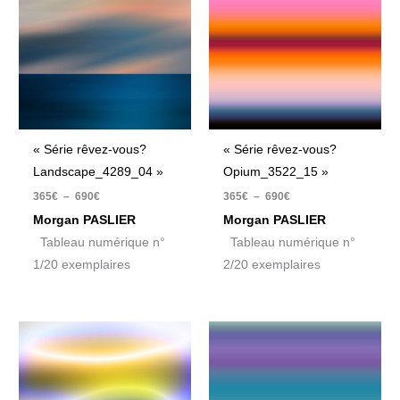
365€
365€
à
à
690€
690€
« Série rêvez-vous?
« Série rêvez-vous?
Landscape_4289_04 »
Opium_3522_15 »
365
€
–
690
€
365
€
–
690
€
Morgan PASLIER
Morgan PASLIER
Tableau numérique n°
Tableau numérique n°
1/20 exemplaires
2/20 exemplaires
Plage
Plage
de
de
prix :
prix :
365€
365€
à
à
690€
690€