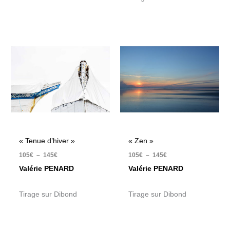
Plage
Plage
de
de
prix :
prix :
105€
105€
à
à
145€
145€
« Tenue d’hiver »
« Zen »
105
€
–
145
€
105
€
–
145
€
Valérie PENARD
Valérie PENARD
Tirage sur Dibond
Tirage sur Dibond