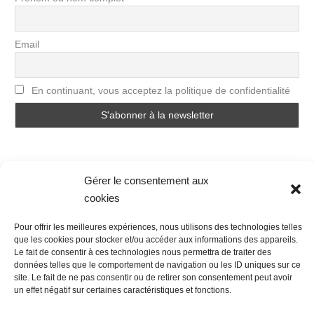
Email
En continuant, vous acceptez la politique de confidentialité
Gérer le consentement aux
cookies
Nous contacter
Conditions Générales de Ventes
Pour offrir les meilleures expériences, nous utilisons des technologies telles
que les cookies pour stocker et/ou accéder aux informations des appareils.
Politique de confidentialité
Mentions légales
Mon compte
Le fait de consentir à ces technologies nous permettra de traiter des
Mot de passe perdu
Newsletter
Politique de cookies (UE)
données telles que le comportement de navigation ou les ID uniques sur ce
site. Le fait de ne pas consentir ou de retirer son consentement peut avoir
un effet négatif sur certaines caractéristiques et fonctions.