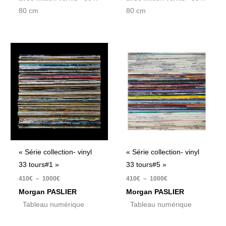
80 cm
80 cm
Plage
Plage
de
de
prix :
prix :
410€
410€
à
à
1000€
1000€
« Série collection- vinyl
« Série collection- vinyl
33 tours#1 »
33 tours#5 »
410
€
–
1000
€
410
€
–
1000
€
Morgan PASLIER
Morgan PASLIER
Tableau numérique
Tableau numérique