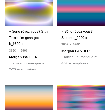
« Série rêvez-vous? Stay
« Série rêvez-vous?
There I’m gona get
Superbe_2220 »
it_9692 »
365
€
–
690
€
365
€
–
690
€
Morgan PASLIER
Morgan PASLIER
Tableau numérique n°
Tableau numérique n°
4/20 exemplaires
2/20 exemplaires
Plage
Plage
de
de
prix :
prix :
410€
410€
à
à
1000€
1000€