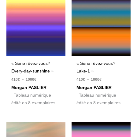
de
de
prix :
prix :
410€
410€
à
à
1000€
1000€
« Série rêvez-vous?
« Série rêvez-vous?
Every-day-sunshine »
Lake-1 »
410
€
–
1000
€
410
€
–
1000
€
Morgan PASLIER
Morgan PASLIER
Tableau numérique
Tableau numérique
édité en 8 exemplaires
édité en 8 exemplaires
Plage
Plage
de
de
prix :
prix :