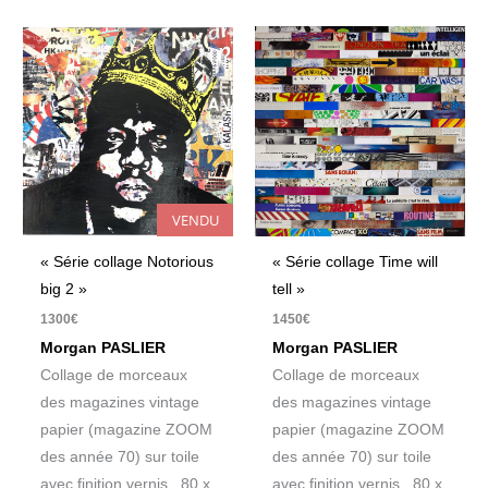
VENDU
« Série collage Notorious
« Série collage Time will
big 2 »
tell »
1300
€
1450
€
Morgan PASLIER
Morgan PASLIER
Collage de morceaux
Collage de morceaux
des magazines vintage
des magazines vintage
papier (magazine ZOOM
papier (magazine ZOOM
des année 70) sur toile
des année 70) sur toile
avec finition vernis 80 x
avec finition vernis 80 x