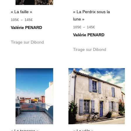
« La faille »
« La Perdrix sous la
lune »
105
€
–
145
€
105
€
–
145
€
Valérie PENARD
Valérie PENARD
Tirage sur Dibond
Tirage sur Dibond
Plage
Plage
de
de
prix :
prix :
105€
105€
à
à
145€
145€