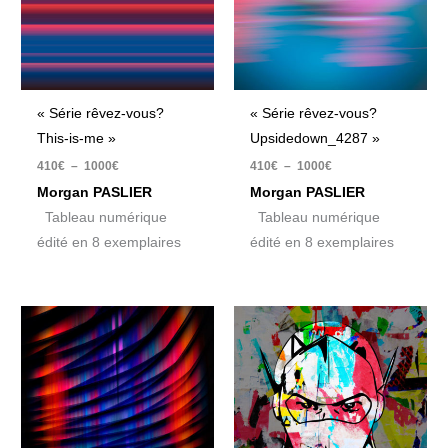
« Série rêvez-vous?
« Série rêvez-vous?
This-is-me »
Upsidedown_4287 »
410
€
–
1000
€
410
€
–
1000
€
Morgan PASLIER
Morgan PASLIER
Tableau numérique
Tableau numérique
édité en 8 exemplaires
édité en 8 exemplaires
Plage
Plage
de
de
prix :
prix :
410€
410€
à
à
1000€
1000€