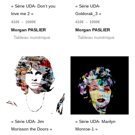
« Série UDA- Don’t you
« Série UDA-
love me 2 »
Goldorak_3 »
410
€
–
1000
€
410
€
–
1000
€
Morgan PASLIER
Morgan PASLIER
Tableau numérique
Tableau numérique
Plage
Plage
de
de
prix :
prix :
410€
410€
à
à
1000€
1000€
« Série UDA- Jim
« Série UDA- Marilyn
Morisson the Doors »
Monroe-1 »