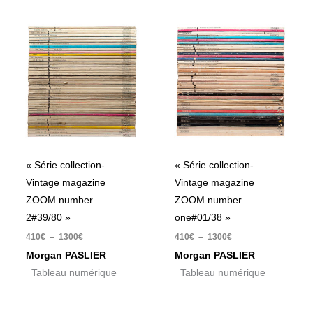
Plage
Plage
de
de
prix :
prix :
410€
410€
à
à
1300€
1300€
« Série collection-
« Série collection-
Vintage magazine
Vintage magazine
ZOOM number
ZOOM number
2#39/80 »
one#01/38 »
410
€
–
1300
€
410
€
–
1300
€
Morgan PASLIER
Morgan PASLIER
Tableau numérique
Tableau numérique