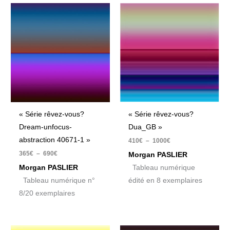
Plage
Plage
de
de
prix :
prix :
365€
410€
à
à
690€
1000€
« Série rêvez-vous?
« Série rêvez-vous?
Dream-unfocus-
Dua_GB »
abstraction 40671-1 »
410
€
–
1000
€
365
€
–
690
€
Morgan PASLIER
Morgan PASLIER
Tableau numérique
Tableau numérique n°
édité en 8 exemplaires
8/20 exemplaires
Plage
Plage