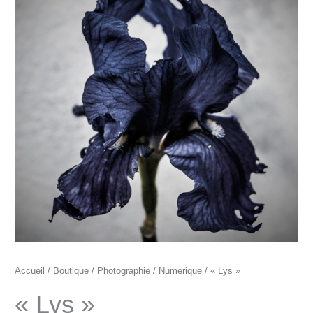
prix :
"Lys"
105€
à
145€
Accueil
/
Boutique
/
Photographie
/
Numerique
/ « Lys »
« Lys »