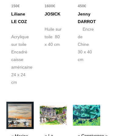
150
€
1600
€
450
€
Liliane
JOSICK
Jenny
LE COZ
DARROT
Huile sur
Encre
Acrylique
toile 80
de
sur toile
x 40 cm
Chine
Encadré
30 x 40
caisse
cm
américaine
24 x 24
cm
« La
« Connivence »