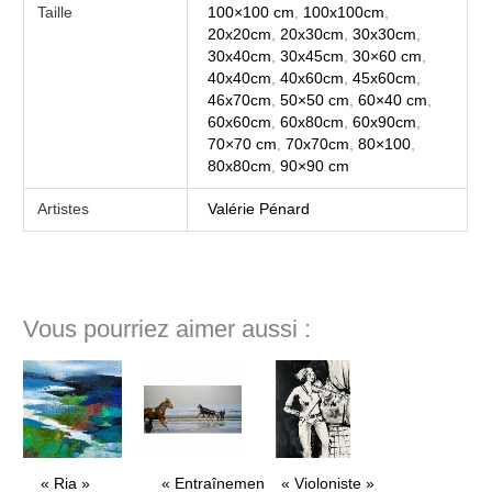
Taille
100×100 cm
,
100x100cm
,
20x20cm
,
20x30cm
,
30x30cm
,
30x40cm
,
30x45cm
,
30×60 cm
,
40x40cm
,
40x60cm
,
45x60cm
,
46x70cm
,
50×50 cm
,
60×40 cm
,
60x60cm
,
60x80cm
,
60x90cm
,
70×70 cm
,
70x70cm
,
80×100
,
80x80cm
,
90×90 cm
Artistes
Valérie Pénard
Vous pourriez aimer aussi :
« Ria »
« Entraînement »
« Violoniste »