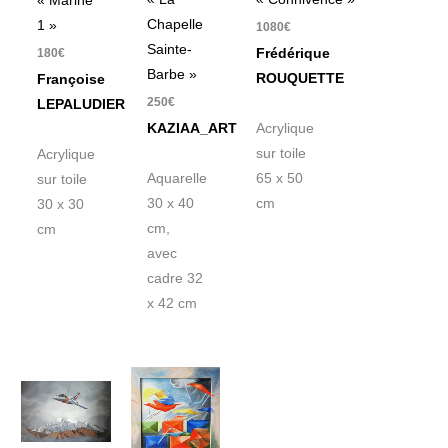
« Marine
Chapelle
1 »
1080
€
Sainte-
180
€
Frédérique
Barbe »
ROUQUETTE
Françoise
250
€
LEPALUDIER
KAZIAA_ART
Acrylique
sur toile
Acrylique
Aquarelle
65 x 50
sur toile
30 x 40
cm
30 x 30
cm,
cm
avec
cadre 32
x 42 cm