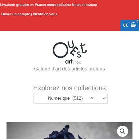
Aller
Livraison gratuite en France métropolitaine
Nous contacter
au
Ouvrir un compte | Identifiez-vous
contenu
0
€
Galerie d'art des artistes bretons
Explorez nos collections:
Numerique (512)
×
Plage
quantité
de
de