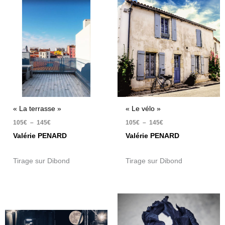
de
de
prix :
prix :
105€
105€
à
à
145€
145€
« La terrasse »
« Le vélo »
105
€
–
145
€
105
€
–
145
€
Valérie PENARD
Valérie PENARD
Tirage sur Dibond
Tirage sur Dibond
Plage
Plage
de
de
prix :
prix :
105€
105€