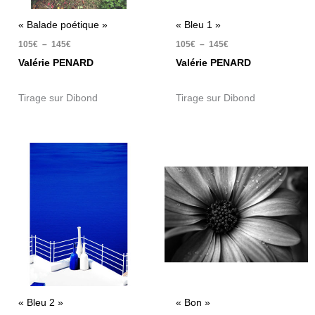
« Balade poétique »
« Bleu 1 »
105
€
–
145
€
105
€
–
145
€
Valérie PENARD
Valérie PENARD
Tirage sur Dibond
Tirage sur Dibond
Plage
Plage
de
de
prix :
prix :
105€
105€
à
à
145€
145€
« Bleu 2 »
« Bon »