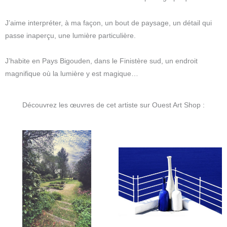
J’aime interpréter, à ma façon, un bout de paysage, un détail qui
passe inaperçu, une lumière particulière.
J’habite en Pays Bigouden, dans le Finistère sud, un endroit
magnifique où la lumière y est magique…
Découvrez les œuvres de cet artiste sur Ouest Art Shop :
Plage
Plage
de
de
prix :
prix :
105€
105€
à
à
145€
145€