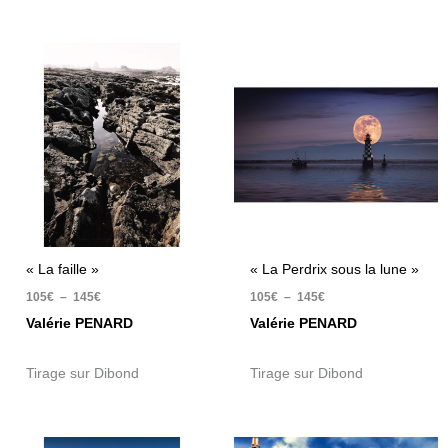
Plage
Plage
de
de
prix :
prix :
105€
105€
à
à
145€
145€
« La faille »
« La Perdrix sous la lune »
105
€
–
145
€
105
€
–
145
€
Valérie PENARD
Valérie PENARD
Tirage sur Dibond
Tirage sur Dibond
Plage
Plage