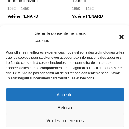
« Tenue d’hiver »
« Zen »
105
€
–
145
€
105
€
–
145
€
Valérie PENARD
Valérie PENARD
Tirage sur Dibond
Tirage sur Dibond
Gérer le consentement aux
cookies
Pour offrir les meilleures expériences, nous utilisons des technologies telles
que les cookies pour stocker et/ou accéder aux informations des appareils.
Le fait de consentir à ces technologies nous permettra de traiter des
Nous contacter
Conditions Générales de Ventes
données telles que le comportement de navigation ou les ID uniques sur ce
site. Le fait de ne pas consentir ou de retirer son consentement peut avoir
Politique de confidentialité
Mentions légales
Mon compte
un effet négatif sur certaines caractéristiques et fonctions.
Mot de passe perdu
Newsletter
Politique de cookies (UE)
Accepter
Refuser
Voir les préférences