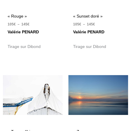
« Rouge »
« Sunset doré »
105
€
–
145
€
105
€
–
145
€
Valérie PENARD
Valérie PENARD
Tirage sur Dibond
Tirage sur Dibond
Plage
Plage
de
de
prix :
prix :
105€
105€
à
à
145€
145€