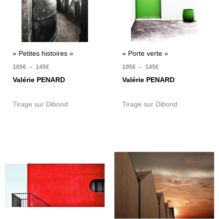
« Petites histoires »
« Porte verte »
105
€
–
145
€
105
€
–
145
€
Valérie PENARD
Valérie PENARD
Tirage sur Dibond
Tirage sur Dibond
Plage
Plage
de
de
prix :
prix :
105€
105€
à
à
145€
145€