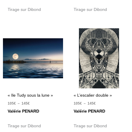
Tirage sur Dibond
Tirage sur Dibond
Plage
Plage
de
de
prix :
prix :
105€
105€
à
à
145€
145€
« Ile Tudy sous la lune »
« L’escalier double »
105
€
–
145
€
105
€
–
145
€
Valérie PENARD
Valérie PENARD
Tirage sur Dibond
Tirage sur Dibond