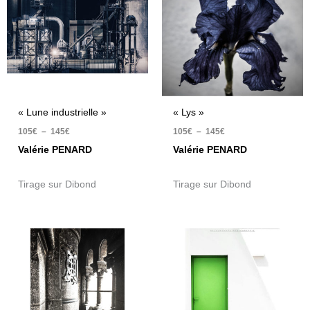
à
à
145€
145€
« Lune industrielle »
« Lys »
105
€
–
145
€
105
€
–
145
€
Valérie PENARD
Valérie PENARD
Tirage sur Dibond
Tirage sur Dibond
Plage
Plage
de
de
prix :
prix :
105€
105€
à
à
145€
145€