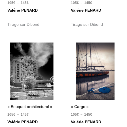
105
€
–
145
€
105
€
–
145
€
Valérie PENARD
Valérie PENARD
Tirage sur Dibond
Tirage sur Dibond
Plage
Plage
de
de
prix :
prix :
105€
105€
à
à
145€
145€
« Bouquet architectural »
« Cargo »
105
€
–
145
€
105
€
–
145
€
Valérie PENARD
Valérie PENARD