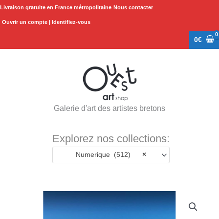
Aller
Livraison gratuite en France métropolitaine
Nous contacter
au
Ouvrir un compte | Identifiez-vous
contenu
0
€
Galerie d'art des artistes bretons
Explorez nos collections:
Numerique (512)
×
Plage
quantité
de
de