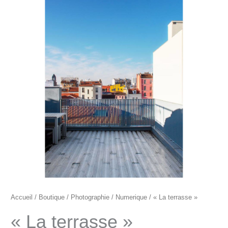
prix :
"La
105€
terrasse"
à
145€
Accueil
/
Boutique
/
Photographie
/
Numerique
/ « La terrasse »
« La terrasse »