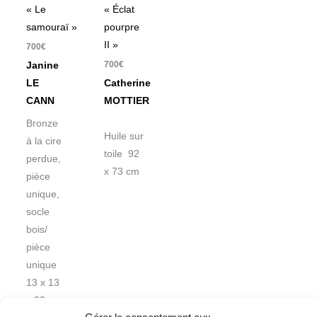
« Le
« Éclat
samouraï »
pourpre
II »
700
€
700
€
Janine
LE
Catherine
CANN
MOTTIER
Bronze
Huile sur
à la cire
toile 92
perdue,
x 73 cm
pièce
unique,
socle
bois/
pièce
unique
13 x 13
x 32 cm