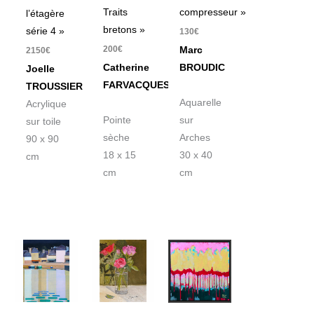
Traits
compresseur »
l’étagère
bretons »
série 4 »
130
€
200
€
Marc
2150
€
Catherine
BROUDIC
Joelle
FARVACQUES
TROUSSIER
Aquarelle
Acrylique
Pointe
sur
sur toile
sèche
Arches
90 x 90
18 x 15
30 x 40
cm
cm
cm