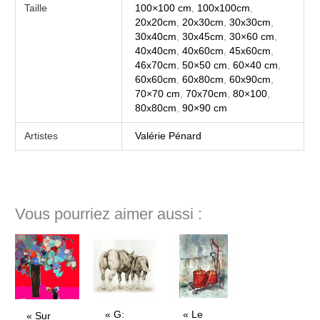
Taille
100×100 cm
,
100x100cm
,
20x20cm
,
20x30cm
,
30x30cm
,
30x40cm
,
30x45cm
,
30×60 cm
,
40x40cm
,
40x60cm
,
45x60cm
,
46x70cm
,
50×50 cm
,
60×40 cm
,
60x60cm
,
60x80cm
,
60x90cm
,
70×70 cm
,
70x70cm
,
80×100
,
80x80cm
,
90×90 cm
Artistes
Valérie Pénard
Vous pourriez aimer aussi :
« G:
« Le
« Sur