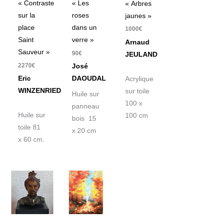
« Contraste
« Les
« Arbres
sur la
roses
jaunes »
place
dans un
1000
€
Saint
verre »
Arnaud
Sauveur »
90
€
JEULAND
2270
€
José
Eric
DAOUDAL
Acrylique
WINZENRIED
sur toile
Huile sur
100 x
panneau
Huile sur
100 cm
bois 15
toile 81
x 20 cm
x 60 cm.