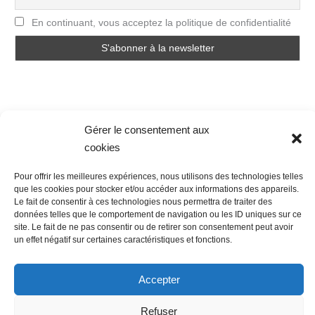
En continuant, vous acceptez la politique de confidentialité
Gérer le consentement aux
cookies
Nous contacter
Conditions Générales de Ventes
Politique de confidentialité
Mentions légales
Mon compte
Pour offrir les meilleures expériences, nous utilisons des technologies telles
que les cookies pour stocker et/ou accéder aux informations des appareils.
Mot de passe perdu
Newsletter
Politique de cookies (UE)
Le fait de consentir à ces technologies nous permettra de traiter des
données telles que le comportement de navigation ou les ID uniques sur ce
site. Le fait de ne pas consentir ou de retirer son consentement peut avoir
un effet négatif sur certaines caractéristiques et fonctions.
Accepter
Refuser