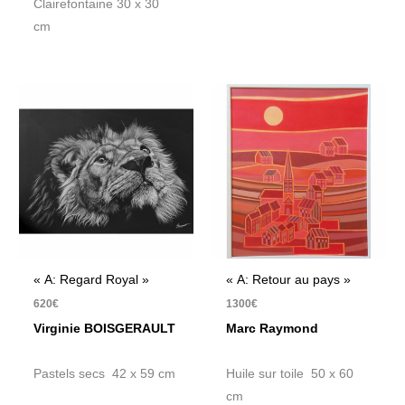
Clairefontaine 30 x 30
cm
« A: Regard Royal »
« A: Retour au pays »
620
€
1300
€
Virginie BOISGERAULT
Marc Raymond
Pastels secs 42 x 59 cm
Huile sur toile 50 x 60
cm