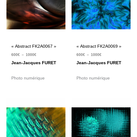
à
à
1000€
1000€
« Abstract FK2A0067 »
« Abstract FK2A0069 »
600
€
–
1000
€
600
€
–
1000
€
Jean-Jacques FURET
Jean-Jacques FURET
Photo numérique
Photo numérique
Plage
Plage
de
de
prix :
prix :
600€
600€
à
à
1000€
1000€