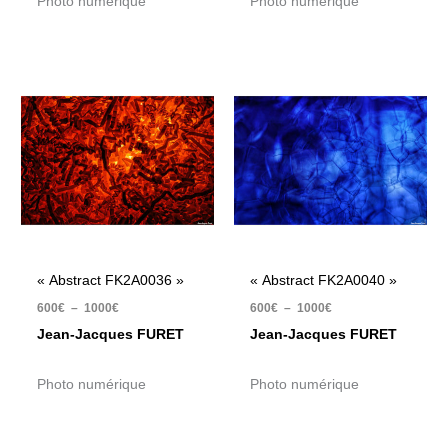
Photo numérique
Photo numérique
Plage
Plage
de
de
prix :
prix :
600€
600€
à
à
1000€
1000€
« Abstract FK2A0036 »
« Abstract FK2A0040 »
600
€
–
1000
€
600
€
–
1000
€
Jean-Jacques FURET
Jean-Jacques FURET
Photo numérique
Photo numérique