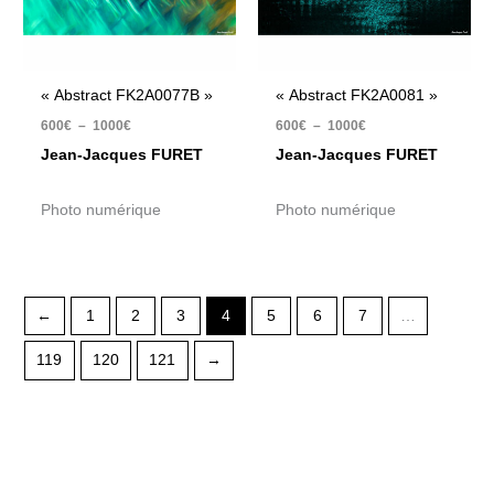
« Abstract FK2A0077B »
« Abstract FK2A0081 »
600
€
–
1000
€
600
€
–
1000
€
Jean-Jacques FURET
Jean-Jacques FURET
Photo numérique
Photo numérique
←
1
2
3
4
5
6
7
…
119
120
121
→