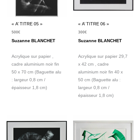
« A’ TITRE 05 »
« A’ TITRE 06 »
500
€
300
€
Suzanne BLANCHET
Suzanne BLANCHET
Acrylique sur papier ,
Acrylique sur papier 29,7
cadre aluminium noir fin
x 42 cm , cadre
50 x 70 cm (Baguette alu
aluminium noir fin 40 x
: largeur 0,8 cm /
50 cm (Baguette alu :
épaisseur 1,8 cm)
largeur 0,8 cm /
épaisseur 1,8 cm)