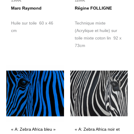
1300
€
1200
€
Marc Raymond
Régine FOLLIGNE
Huile sur toile 60 x 46
Technique mixte
cm
(Acrylique et huile) sur
toile mixte coton lin 92 x
73cm
« A: Zebra Africa bleu »
« A: Zebra Africa noir et