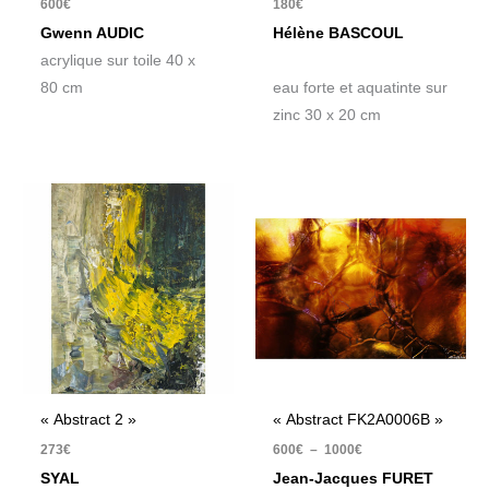
600
€
180
€
Gwenn AUDIC
Hélène BASCOUL
acrylique sur toile 40 x
80 cm
eau forte et aquatinte sur
zinc 30 x 20 cm
Plage
de
prix :
600€
à
1000€
« Abstract 2 »
« Abstract FK2A0006B »
273
€
600
€
–
1000
€
SYAL
Jean-Jacques FURET