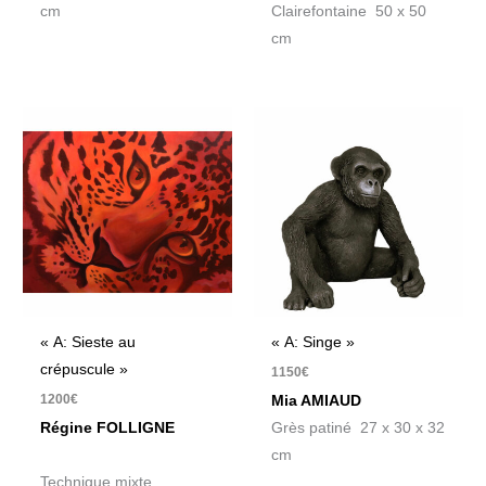
cm
Clairefontaine 50 x 50
cm
« A: Sieste au
« A: Singe »
crépuscule »
1150
€
1200
€
Mia AMIAUD
Régine FOLLIGNE
Grès patiné 27 x 30 x 32
cm
Technique mixte