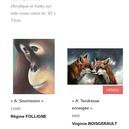
(Acrylique et huile) sur
toile mixte coton lin 92 x
73cm
VENDU
« A: Soumission »
« A: Tendresse
enneigée »
1100
€
690
€
Régine FOLLIGNE
Virginie BOISGERAULT