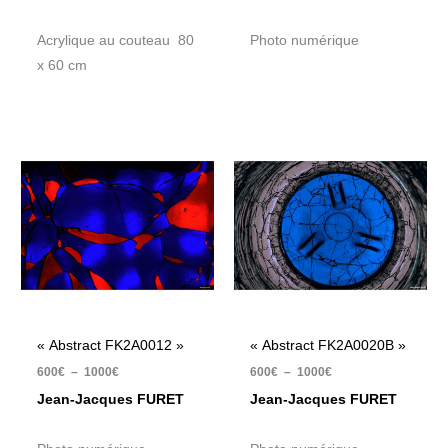
Acrylique au couteau 80
Photo numérique
x 60 cm
Plage
Plage
de
de
prix :
prix :
600€
600€
à
à
1000€
1000€
« Abstract FK2A0012 »
« Abstract FK2A0020B »
600
€
–
1000
€
600
€
–
1000
€
Jean-Jacques FURET
Jean-Jacques FURET