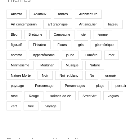
Abstrait
Animaux
arbres
Architecture
Art contemporain
art graphique
Art singulier
bateau
Bleu
Bretagne
Campagne
ciel
femme
figuratif
Finistère
Fleurs
gris
géométrique
homme
hyperréalisme
jaune
Lumière
mer
Minimalisme
Morbihan
Musique
Nature
Nature Morte
Noir
Noir et blanc
Nu
orangé
paysage
Personnage
Personnages
plage
portrait
rose
Rouge
scènes de vie
Street Art
vagues
vert
Ville
Voyage