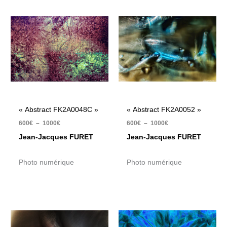
Plage
Plage
de
de
prix :
prix :
600€
600€
à
à
1000€
1000€
« Abstract FK2A0048C »
« Abstract FK2A0052 »
600
€
–
1000
€
600
€
–
1000
€
Jean-Jacques FURET
Jean-Jacques FURET
Photo numérique
Photo numérique
Plage
Plage
de
de
prix :
prix :
600€
600€