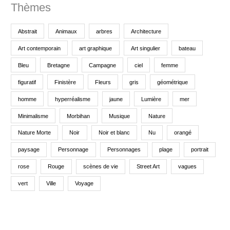
Thèmes
Abstrait
Animaux
arbres
Architecture
Art contemporain
art graphique
Art singulier
bateau
Bleu
Bretagne
Campagne
ciel
femme
figuratif
Finistère
Fleurs
gris
géométrique
homme
hyperréalisme
jaune
Lumière
mer
Minimalisme
Morbihan
Musique
Nature
Nature Morte
Noir
Noir et blanc
Nu
orangé
paysage
Personnage
Personnages
plage
portrait
rose
Rouge
scènes de vie
Street Art
vagues
vert
Ville
Voyage