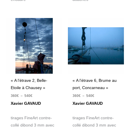
Plage
Plage
de
de
prix :
prix :
360€
360€
à
à
540€
540€
« A l’étrave 2, Belle-
« A l’étrave 6, Brume au
Etoile à Chausey »
port, Concarneau »
360
€
–
540
€
360
€
–
540
€
Xavier GAVAUD
Xavier GAVAUD
tirages FineArt contre-
tirages FineArt contre-
collé dibond 3 mm avec
collé dibond 3 mm avec