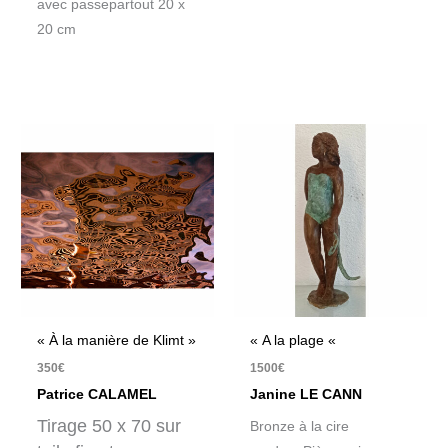
avec passepartout 20 x
20 cm
« À la manière de Klimt »
« A la plage «
350
€
1500
€
Patrice CALAMEL
Janine LE CANN
Tirage 50 x 70 sur
Bronze à la cire