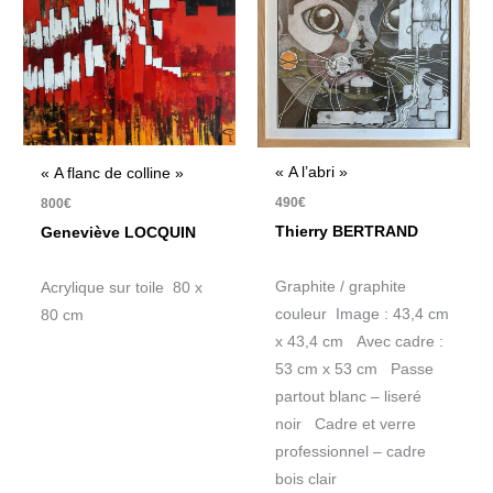
« A l’abri »
« A flanc de colline »
490
€
800
€
Thierry BERTRAND
Geneviève LOCQUIN
Graphite / graphite
Acrylique sur toile 80 x
couleur Image : 43,4 cm
80 cm
x 43,4 cm Avec cadre :
53 cm x 53 cm Passe
partout blanc – liseré
noir Cadre et verre
professionnel – cadre
bois clair