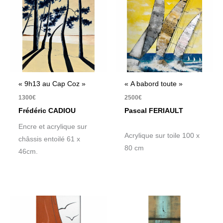
« 9h13 au Cap Coz »
« A babord toute »
1300
€
2500
€
Frédéric CADIOU
Pascal FERIAULT
Encre et acrylique sur
Acrylique sur toile 100 x
châssis entoilé 61 x
80 cm
46cm.