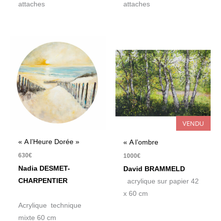
attaches
attaches
VENDU
« A l’Heure Dorée »
« A l’ombre
630
€
1000
€
Nadia DESMET-
David BRAMMELD
CHARPENTIER
acrylique sur papier 42
x 60 cm
Acrylique technique
mixte 60 cm