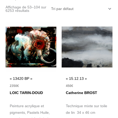
Affichage de 53–104 sur
6253 résultats
« 13420 BP »
« 15.12.13 »
2350
€
450
€
LOIC TARIN-DOUD
Catherine BROST
Peinture acrylique et
Technique mixte sur toile
pigments, Pastels Huile,
de lin 34 x 46 cm