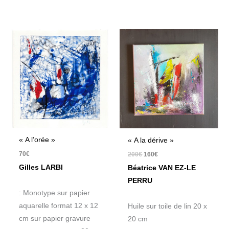
Le
Le
prix
prix
initial
actuel
était :
est :
200€.
160€.
« A l’orée »
« A la dérive »
70
€
200
€
160
€
Gilles LARBI
Béatrice VAN EZ-LE
PERRU
: Monotype sur papier
aquarelle format 12 x 12
Huile sur toile de lin 20 x
cm sur papier gravure
20 cm