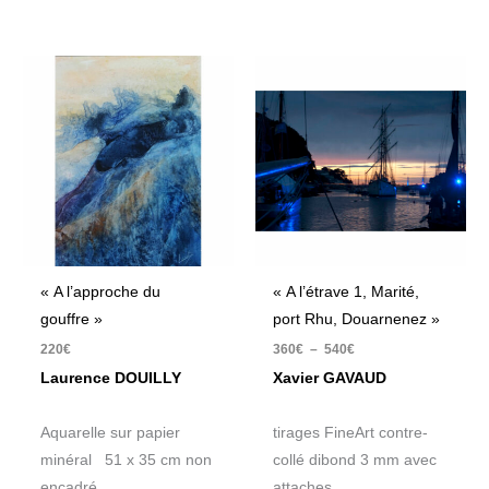
Plage
de
prix :
360€
à
540€
« A l’approche du
« A l’étrave 1, Marité,
gouffre »
port Rhu, Douarnenez »
220
€
360
€
–
540
€
Laurence DOUILLY
Xavier GAVAUD
Aquarelle sur papier
tirages FineArt contre-
minéral 51 x 35 cm non
collé dibond 3 mm avec
encadré
attaches