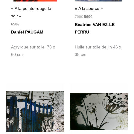
« A la pointe rouge le
« A la source »
soir «
700
€
560
€
650
€
Béatrice VAN EZ-LE
Daniel PAUGAM
PERRU
Acrylique sur toile 73 x
Huile sur toile de lin 46 x
60 cm
38 cm