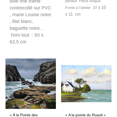
toile fine trame
perdue Pièce unique
contrecollé sur PVC
x 10
Fonte à l’atelier 37
, marie Louise noire
x 11 cm
, filet blanc,
baguette noire ,
hors tout : 83 x
62,5 cm
« À la Pointe des
« A la pointe du Ruault »