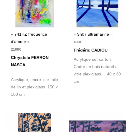
« 741HZ fréquence
« 9h07 ultramarine »
d’amour »
400
€
2100
€
Frédéric CADIOU
Chrystele FERRON-
Acrylique sur carton
NASCA
Cadre en bois naturel /
vitre plexiglass. 40 x 30
Acrylique, encre sur toile
cm
de lin et plexiglass 150 x
100 cm