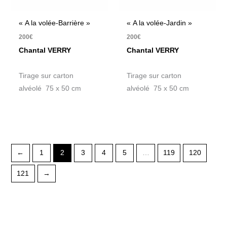
« A la volée-Barrière »
« A la volée-Jardin »
200
€
200
€
Chantal VERRY
Chantal VERRY
Tirage sur carton
Tirage sur carton
alvéolé 75 x 50 cm
alvéolé 75 x 50 cm
←
1
2
3
4
5
…
119
120
121
→