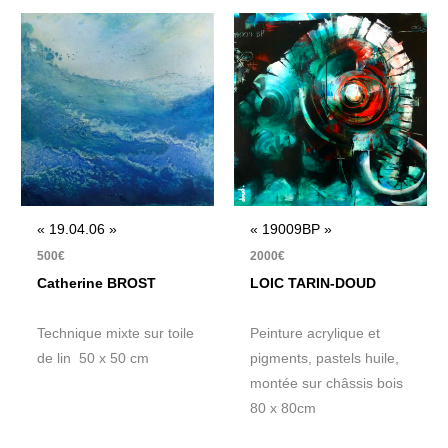
« 19.04.06 »
« 19009BP »
500
€
2000
€
Catherine BROST
LOIC TARIN-DOUD
Technique mixte sur toile
Peinture acrylique et
de lin 50 x 50 cm
pigments, pastels huile,
montée sur châssis bois
80 x 80cm