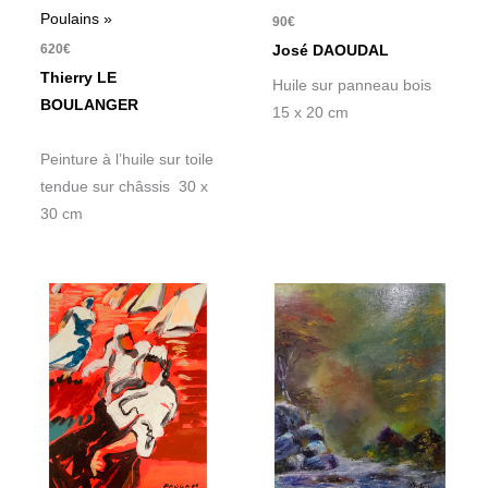
Poulains »
90
€
620
€
José DAOUDAL
Thierry LE
Huile sur panneau bois
BOULANGER
15 x 20 cm
Peinture à l’huile sur toile
tendue sur châssis 30 x
30 cm
Le
Le
prix
prix
initial
actuel
était :
est :
700€.
560€.