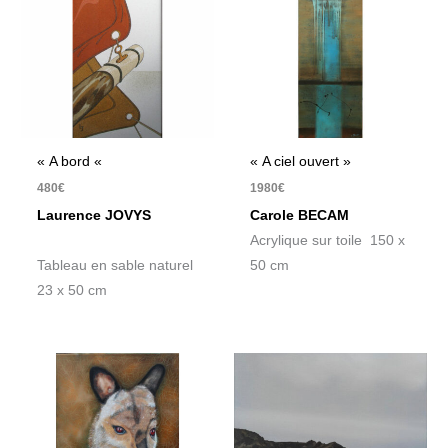
« A bord «
« A ciel ouvert »
480
€
1980
€
Laurence JOVYS
Carole BECAM
Acrylique sur toile 150 x
Tableau en sable naturel
50 cm
23 x 50 cm