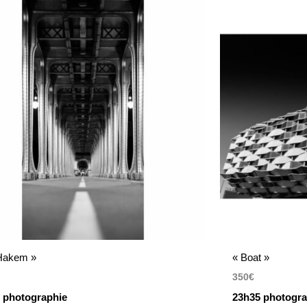
 Hakem »
« Boat »
350
€
 photographie
23h35 photogra