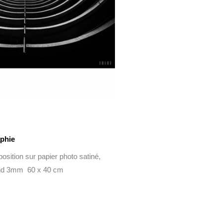
phie
position sur papier photo satiné,
ond 3mm 60 x 40 cm