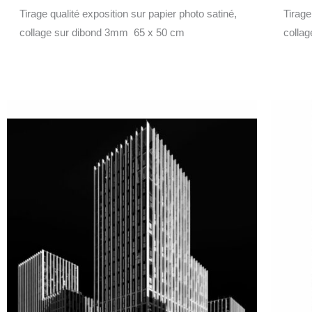
Tirage qualité exposition sur papier photo satiné,
Tirage
collage sur dibond 3mm 65 x 50 cm
colla