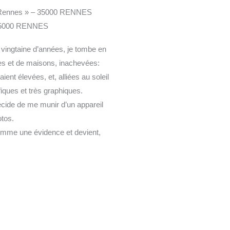
t2Rennes » – 35000 RENNES
– 35000 RENNES
e vingtaine d’années, je tombe en
es et de maisons, inachevées:
ient élevées, et, alliées au soleil
iques et très graphiques.
écide de me munir d’un appareil
otos.
omme une évidence et devient,