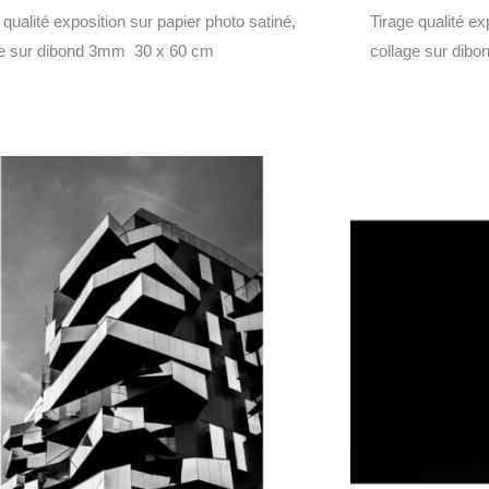
 qualité exposition sur papier photo satiné,
Tirage qualité ex
ge sur dibond 3mm 30 x 60 cm
collage sur dib