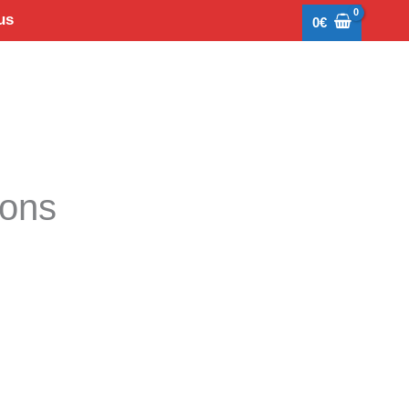
us
0
€
tons