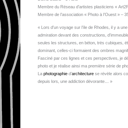
Membre du Réseau d’artistes plasticiens « Ar
Membre de l’association « Photo à l’Ouest » 
« Lors d’un voyage sur l’ile de Rhodes, il y a un
admiration devant des constructions, d’immeubl
seules les structures, en béton, très cubiques, éta
dominant, celles-ci formaient des ombres magnif
Fasciné par ces lignes et ces perspectives, je d
photo et je réalise ainsi ma première série de ph
La
photographie
d’
architecture
se révèle alors c
depuis lors, une addiction dévorante… »