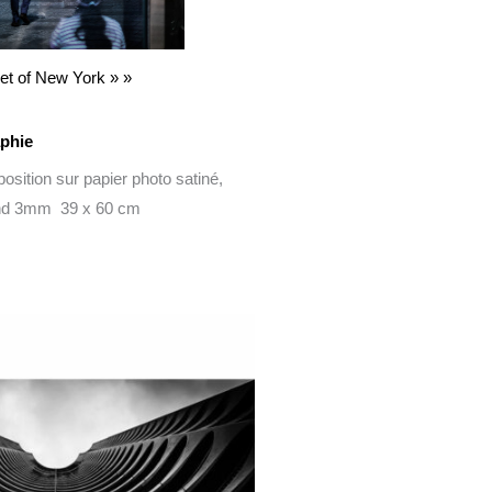
et of New York » »
phie
position sur papier photo satiné,
ond 3mm 39 x 60 cm