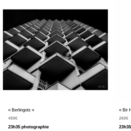
« Berlingots »
« Bir
450
€
260
€
23h35 photographie
23h35