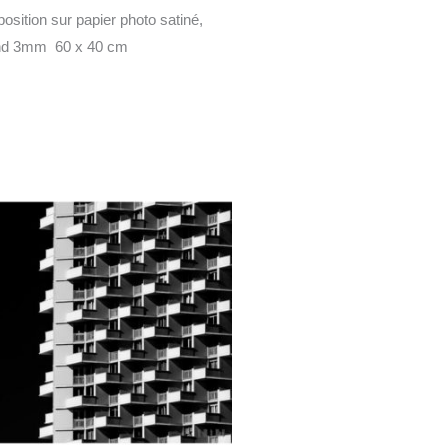
position sur papier photo satiné,
ond 3mm 60 x 40 cm