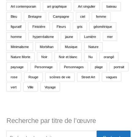
Art contemporain
art graphique
Art singulier
bateau
Bleu
Bretagne
Campagne
ciel
femme
figuratif
Finistère
Fleurs
gris
géométrique
homme
hyperréalisme
jaune
Lumière
mer
Minimalisme
Morbihan
Musique
Nature
Nature Morte
Noir
Noir et blanc
Nu
orangé
paysage
Personnage
Personnages
plage
portrait
rose
Rouge
scènes de vie
Street Art
vagues
vert
Ville
Voyage
Recherche par titre de l’œuvre