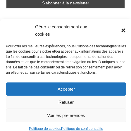
Gérer le consentement aux
cookies
Pour offrir les meilleures expériences, nous utilisons des technologies telles
Nous contacter
Conditions Générales de Ventes
que les cookies pour stocker et/ou accéder aux informations des appareils.
Politique de confidentialité
Mentions légales
Mon compte
Le fait de consentir à ces technologies nous permettra de traiter des
données telles que le comportement de navigation ou les ID uniques sur ce
Mot de passe perdu
Newsletter
Politique de cookies (UE)
site. Le fait de ne pas consentir ou de retirer son consentement peut avoir
un effet négatif sur certaines caractéristiques et fonctions.
Accepter
Refuser
Voir les préférences
Politique de cookies
Politique de confidentialité