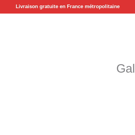
Aller
Livraison gratuite en France métropolitaine
au
contenu
Gal