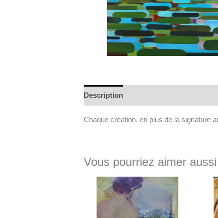
Description
Informations complément
Chaque création, en plus de la signature au 
Vous pourriez aimer aussi
Le
Le
prix
prix
initial
actuel
était :
est :
950€.
760€.