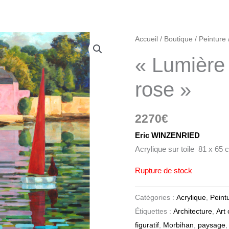
Accueil
/
Boutique
/
Peinture
« Lumière 
rose »
2270
€
Eric WINZENRIED
Acrylique sur toile 81 x 65 
Rupture de stock
Catégories :
Acrylique
,
Peint
Étiquettes :
Architecture
,
Art
figuratif
,
Morbihan
,
paysage