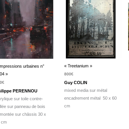
« Treetanium »
Impressions urbaines n°
04 »
800
€
Guy COLIN
0
€
mixed media sur métal
ilippe PERENNOU
encadrement métal 50 x 60
rylique sur toile contre-
cm
llée sur panneau de bois
 montée sur châssis 30 x
 cm