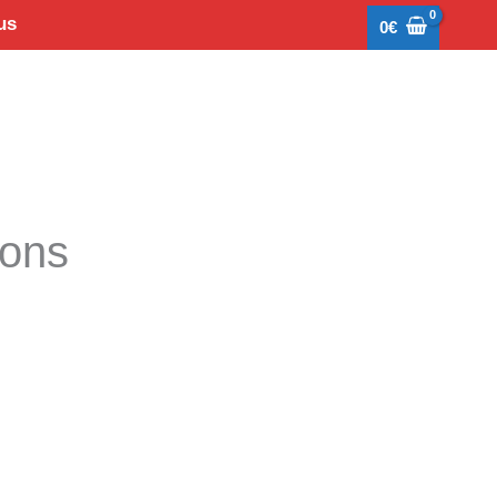
us
0
€
tons