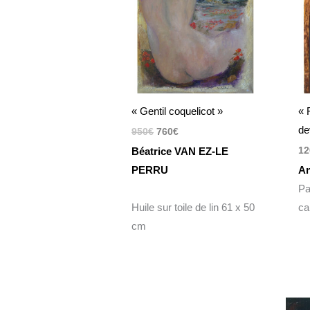
« Gentil coquelicot »
« 
de
950
€
760
€
12
Béatrice VAN EZ-LE
PERRU
A
Pa
Huile sur toile de lin 61 x 50
ca
cm
Plage