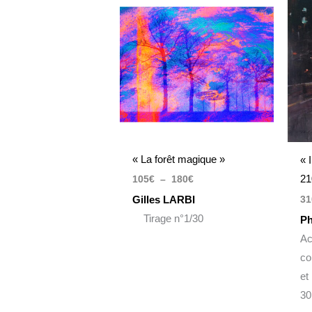
de
prix :
105€
à
180€
« La forêt magique »
« 
21
105
€
–
180
€
Gilles LARBI
31
Tirage n°1/30
Ph
Ac
co
et
30