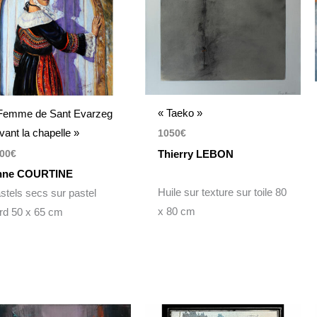
« Taeko »
Femme de Sant Evarzeg
vant la chapelle »
1050
€
Thierry LEBON
00
€
nne COURTINE
Huile sur texture sur toile 80
stels secs sur pastel
x 80 cm
rd 50 x 65 cm