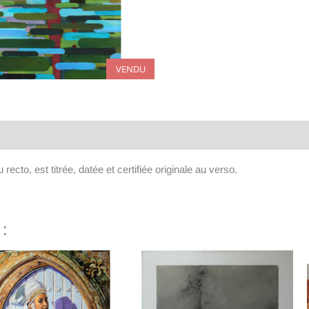
VENDU
aires
recto, est titrée, datée et certifiée originale au verso.
 :