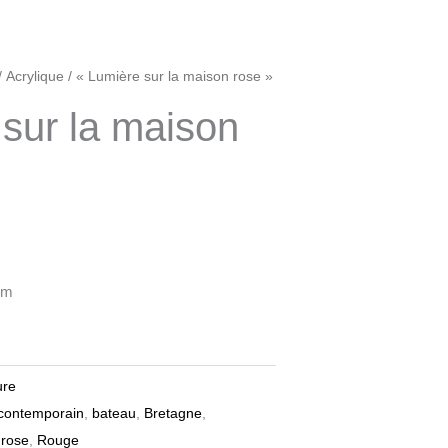
/
Acrylique
/ « Lumière sur la maison rose »
sur la maison
cm
ure
 contemporain
,
bateau
,
Bretagne
,
,
rose
,
Rouge