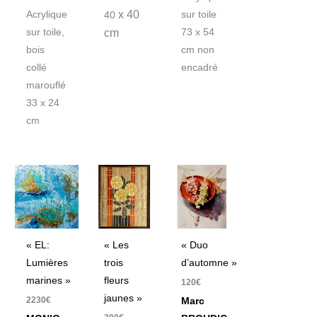
x 40
Acrylique
sur toile
40
sur toile,
73 x 54
cm
bois
cm non
collé
encadré
marouflé
33 x 24
cm
« EL:
« Les
« Duo
Lumières
trois
d’automne »
marines »
fleurs
120
€
jaunes »
2230
€
Marc