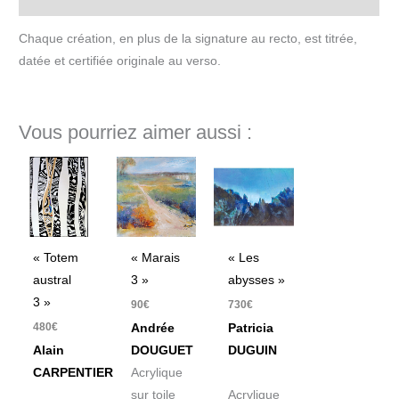
Chaque création, en plus de la signature au recto, est titrée,
datée et certifiée originale au verso.
Vous pourriez aimer aussi :
« Totem
« Les
« Marais
austral
abysses »
3 »
3 »
730
€
90
€
480
€
Patricia
Andrée
Alain
DUGUIN
DOUGUET
CARPENTIER
Acrylique
Acrylique
sur toile