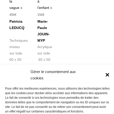
la
à
vague »
l’enfant »
450
€
150
€
Patricia
Marie-
LEDUCQ
Paule
JOUIN-
Techniques
MYP
mixtes
Acrylique
sur toile
sur toile
60 x 50
65 x 50
cm
cm
Gérer le consentement aux
cookies
Pour offrir les meilleures expériences, nous utilisons des technologies telles
que les cookies pour stocker et/ou accéder aux informations des appareils.
Le fait de consentir à ces technologies nous permettra de traiter des
données telles que le comportement de navigation ou les ID uniques sur ce
Nous contacter
Conditions Générales de Ventes
site. Le fait de ne pas consentir ou de retirer son consentement peut avoir
un effet négatif sur certaines caractéristiques et fonctions.
Politique de confidentialité
Mentions légales
Mon compte