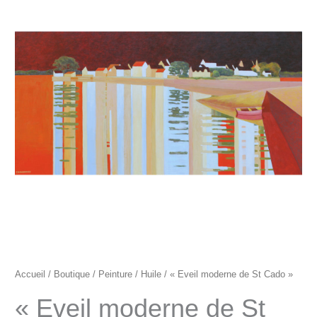
"Eveil
moderne
de
St
Cado"
Accueil
/
Boutique
/
Peinture
/
Huile
/ « Eveil moderne de St Cado »
« Eveil moderne de St