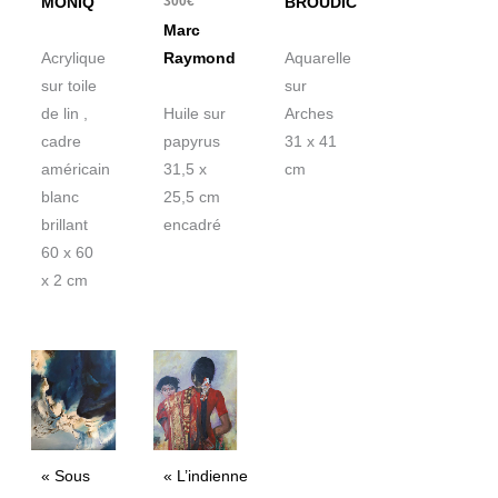
300
€
MONIQ
BROUDIC
Marc
Acrylique
Raymond
Aquarelle
sur toile
sur
de lin ,
Huile sur
Arches
cadre
papyrus
31 x 41
américain
31,5 x
cm
blanc
25,5 cm
brillant
encadré
60 x 60
x 2 cm
« Sous
« L’indienne