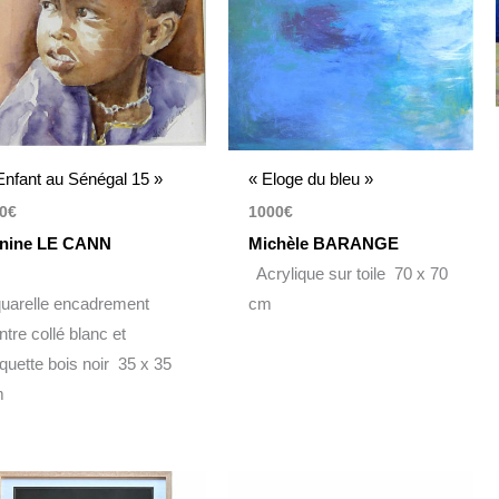
Enfant au Sénégal 15 »
« Eloge du bleu »
0
€
1000
€
nine LE CANN
Michèle BARANGE
Acrylique sur toile 70 x 70
uarelle encadrement
cm
ntre collé blanc et
quette bois noir 35 x 35
m
Plage
de