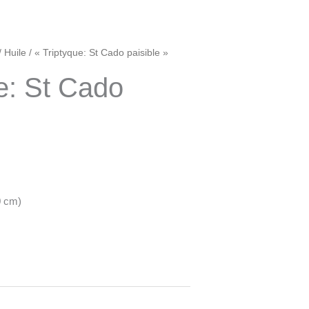
/
Huile
/ « Triptyque: St Cado paisible »
e: St Cado
0 cm)