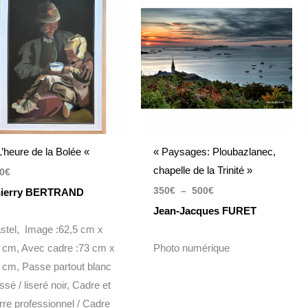
prix :
350€
à
500€
L’heure de la Bolée «
« Paysages: Ploubazlanec,
chapelle de la Trinité »
0
€
350
€
–
500
€
ierry BERTRAND
Jean-Jacques FURET
stel, Image :62,5 cm x
 cm, Avec cadre :73 cm x
Photo numérique
 cm, Passe partout blanc
ssé / liseré noir, Cadre et
rre professionnel / Cadre