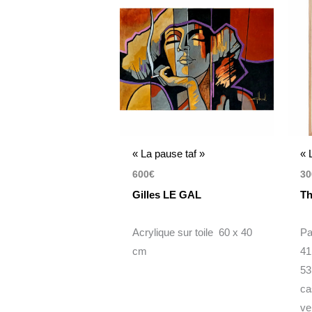
« La pause taf »
« 
600
€
30
Gilles LE GAL
Th
Acrylique sur toile 60 x 40
Pa
cm
41
53
ca
ve