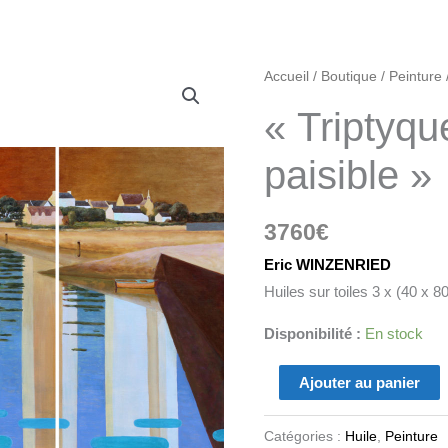
quantité
Accueil
/
Boutique
/
Peinture
de
« Triptyqu
"Triptyque:
St
paisible »
Cado
paisible"
3760
€
Eric WINZENRIED
Huiles sur toiles 3 x (40 x 8
Disponibilité :
En stock
Ajouter au panier
Catégories :
Huile
,
Peinture