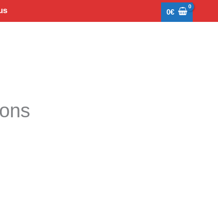
us
0
€
tons