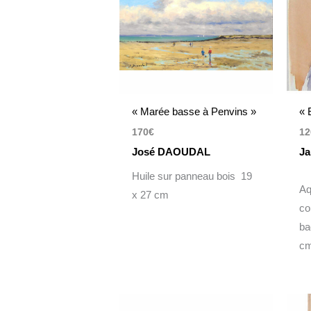
« Marée basse à Penvins »
« 
170
€
12
José DAOUDAL
Ja
Huile sur panneau bois 19
Aq
x 27 cm
co
ba
c