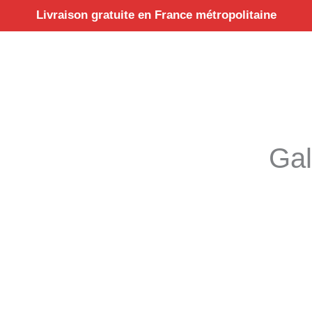
Aller
Livraison gratuite en France métropolitaine
au
contenu
Gal