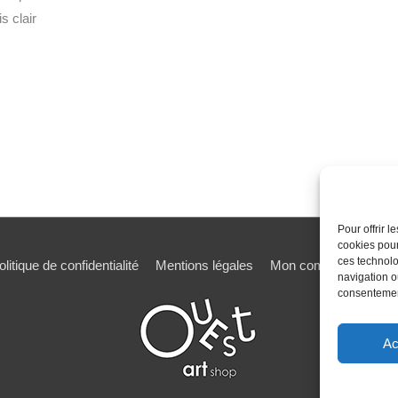
s clair
Pour offrir 
cookies pour
ces technolo
olitique de confidentialité
Mentions légales
Mon compte
Mot de
navigation ou
consentement
Ac