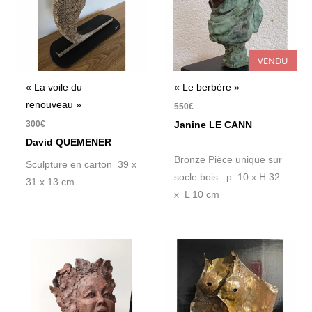
VENDU
« La voile du
« Le berbère »
renouveau »
550
€
300
€
Janine LE CANN
David QUEMENER
Bronze Pièce unique sur
Sculpture en carton 39 x
socle bois p: 10 x H 32
31 x 13 cm
x L 10 cm