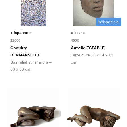
indisponible
« Ispahan »
« Issa »
1200
€
400
€
Choukry
Armelle ESTABLE
BENMANSOUR
Terre cuite 16 x 14 x 15
Bas relief sur marbre –
cm
60 x 30 cm