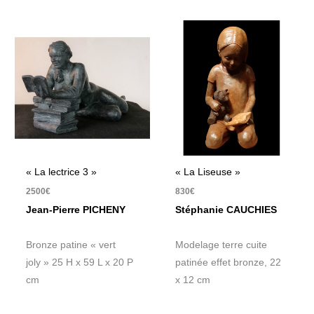
« La lectrice 3 »
« La Liseuse »
2500
€
830
€
Jean-Pierre PICHENY
Stéphanie CAUCHIES
Bronze patine « vert
Modelage terre cuite
joly » 25 H x 59 L x 20 P
patinée effet bronze, 22
cm
x 12 cm