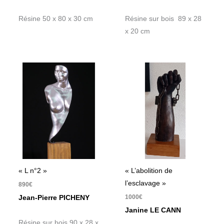
Résine 50 x 80 x 30 cm
Résine sur bois 89 x 28
x 20 cm
« L n°2 »
« L’abolition de
l’esclavage »
890
€
1000
€
Jean-Pierre PICHENY
Janine LE CANN
Résine sur bois 90 x 28 x