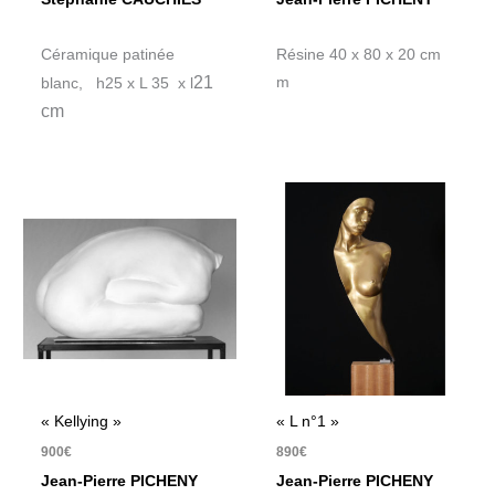
Céramique patinée
Résine 40 x 80 x 20 cm
21
m
blanc, h25 x L 35 x l
cm
« Kellying »
« L n°1 »
900
€
890
€
Jean-Pierre PICHENY
Jean-Pierre PICHENY