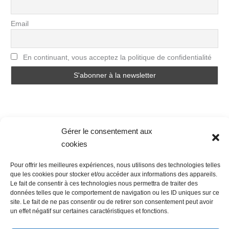
Email
En continuant, vous acceptez la politique de confidentialité
Gérer le consentement aux
cookies
Nous contacter
Conditions Générales de Ventes
Pour offrir les meilleures expériences, nous utilisons des technologies telles
Politique de confidentialité
Mentions légales
Mon compte
que les cookies pour stocker et/ou accéder aux informations des appareils.
Mot de passe perdu
Newsletter
Politique de cookies (UE)
Le fait de consentir à ces technologies nous permettra de traiter des
données telles que le comportement de navigation ou les ID uniques sur ce
site. Le fait de ne pas consentir ou de retirer son consentement peut avoir
un effet négatif sur certaines caractéristiques et fonctions.