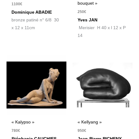
bouquet »
1100
€
250
€
Dominique ABADIE
bronze patiné n° 6/8 30
Yves JAN
x 12 x 11cm
Merisier H 40 x l 12 x P
14
« Kalypso »
« Kellyang »
780
€
950
€
Stéphanie CAUCHIES
Jean-Pierre PICHENY