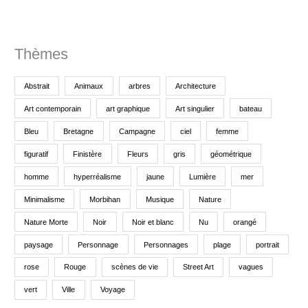
:
Thèmes
Abstrait
Animaux
arbres
Architecture
Art contemporain
art graphique
Art singulier
bateau
Bleu
Bretagne
Campagne
ciel
femme
figuratif
Finistère
Fleurs
gris
géométrique
homme
hyperréalisme
jaune
Lumière
mer
Minimalisme
Morbihan
Musique
Nature
Nature Morte
Noir
Noir et blanc
Nu
orangé
paysage
Personnage
Personnages
plage
portrait
rose
Rouge
scènes de vie
Street Art
vagues
vert
Ville
Voyage