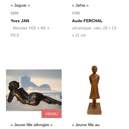
« Jaguar »
« Jahia »
520
€
170
€
Yves JAN
Aude FERCHAL
Merisier H20 x l65 x
céramique, raku 28 x 13
P8,5
x 11 cm
VENDU
« Jeune fille allongée »
« Jeune fille au