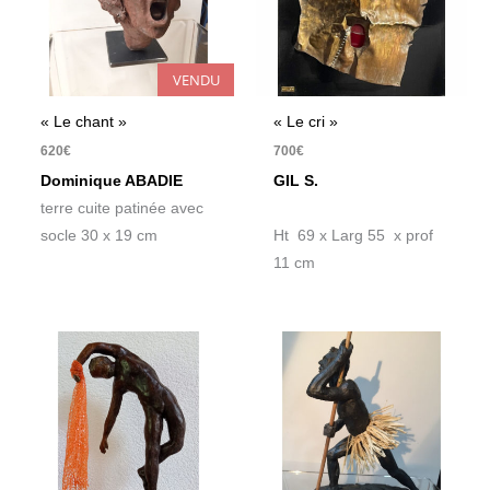
VENDU
« Le chant »
« Le cri »
620
€
700
€
Dominique ABADIE
GIL S.
terre cuite patinée avec
socle 30 x 19 cm
Ht 69 x Larg 55 x prof
11 cm