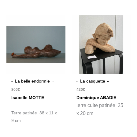
« La belle endormie »
« La casquette »
800
€
420
€
Isabelle MOTTE
Dominique ABADIE
erre cuite patinée 25
t
Terre patinée 38 x 11 x
x 20 cm
9 cm