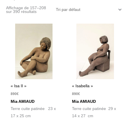
Affichage de 157–208
sur 390 résultats
« Isa II »
« Isabella »
890
€
890
€
Mia AMIAUD
Mia AMIAUD
Terre cuite patinée 23 x
Terre cuite patinée 29 x
17 x 25 cm
14 x 27 cm