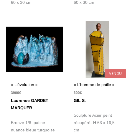
60 x 30 cm
60 x 30 cm
VENDU
« L’évolution »
« L’homme de paille »
3900
€
600
€
Laurence GARDET-
GIL S.
MARQUER
Sculpture Acier peint
Bronze 1/8 patine
récupéré- H 63 x 16,5
nuance bleue turquoise
cm