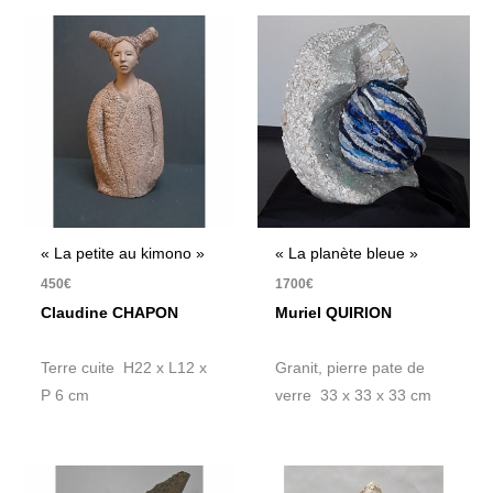
« La petite au kimono »
« La planète bleue »
450
€
1700
€
Claudine CHAPON
Muriel QUIRION
Terre cuite H22 x L12 x
Granit, pierre pate de
P 6 cm
verre 33 x 33 x 33 cm