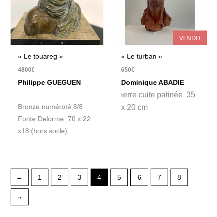
VENDU
« Le touareg »
« Le turban »
4800
€
650
€
Philippe GUEGUEN
Dominique ABADIE
erre cuite patinée 35
t
Bronze numéroté 8/8
x 20 cm
Fonte Delorme 70 x 22
x18 (hors socle)
←
1
2
3
4
5
6
7
8
→