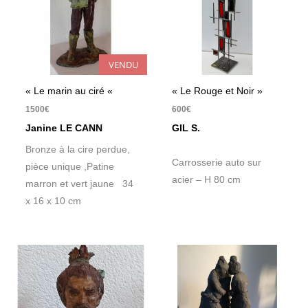
VENDU
« Le marin au ciré «
« Le Rouge et Noir »
1500
€
600
€
Janine LE CANN
GIL S.
Bronze à la cire perdue,
Carrosserie auto sur
pièce unique ,Patine
acier – H 80 cm
marron et vert jaune 34
x 16 x 10 cm