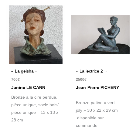
« La geisha »
« La lectrice 2 »
700
€
2500
€
Janine LE CANN
Jean-Pierre PICHENY
Bronze à la cire perdue,
Bronze patine « vert
pièce unique, socle bois/
joly » 30 x 22 x 29 cm
pièce unique 13 x 13 x
disponible sur
28 cm
commande