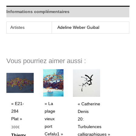
Informations complémentaires
Artistes
Adeline Weber Guibal
Vous pourriez aimer aussi :
« E21-
« La
« Catherine
284
plage
Denis
Plat »
vieux
20:
port
Turbulences
300
€
Cefalu1 »
calligraphiques »
Thierry