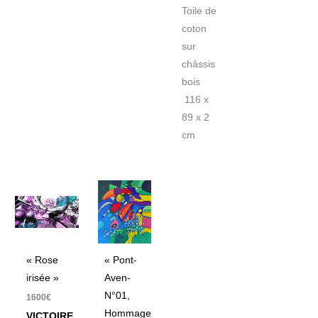
Toile de
coton
sur
châssis
bois
116 x
89 x 2
cm
« Rose
« Pont-
irisée »
Aven-
N°01,
1600
€
Hommage
VICTOIRE