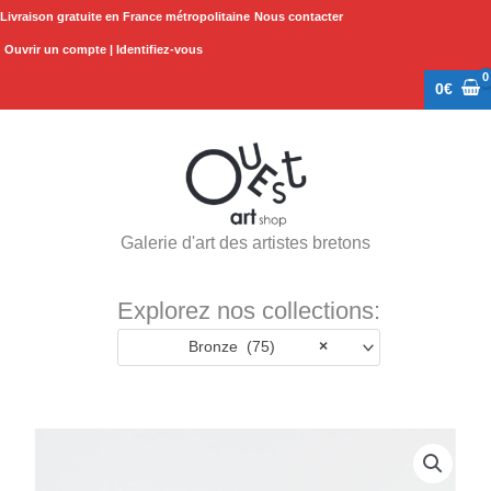
Aller
Livraison gratuite en France métropolitaine
Nous contacter
au
Ouvrir un compte | Identifiez-vous
contenu
0
€
Galerie d'art des artistes bretons
Explorez nos collections:
Bronze (75)
×
quantité
de