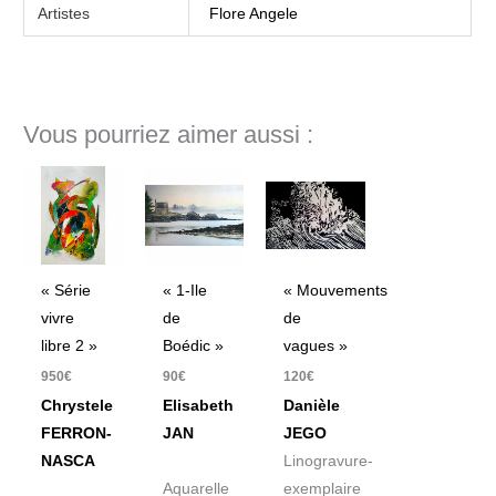
Artistes
Flore Angele
Vous pourriez aimer aussi :
« Série
« 1-Ile
« Mouvements
vivre
de
de
libre 2 »
Boédic »
vagues »
950
€
90
€
120
€
Chrystele
Elisabeth
Danièle
FERRON-
JAN
JEGO
NASCA
Linogravure-
Aquarelle
exemplaire