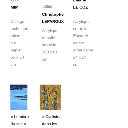
Liliane
1250
€
MIM
LE COZ
Christophe
Collage,
LEPAROUX
Acrylique
technique
sur toile
Acrylique
mixte
Encadré
et huile
sur
caisse
sur toile
papier
américaine
100 x 81
65 x 50
24 x 24
cm
cm
cm
« Lumière
« Cyclistes
du soir »
dans les