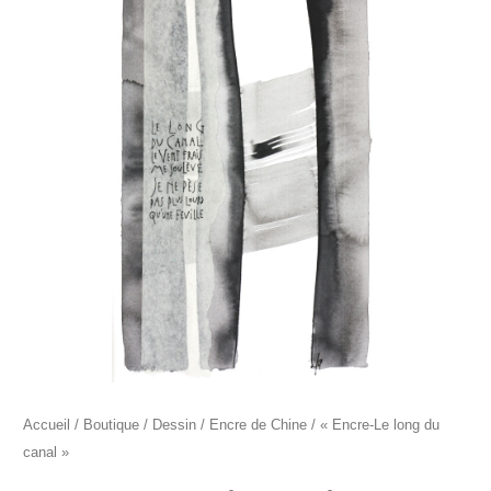
"Encre-
Le
long
du
canal"
Accueil
/
Boutique
/
Dessin
/
Encre de Chine
/ « Encre-Le long du
canal »