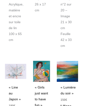
Acrylique,
26 x 17
n°2 sur
matière
cm
20 –
et encre
Image
sur toile
21 x 30
de lin
cm
100 x 65
Feuille
cm
42 x 33
cm
« Line
« Girls
« Lumière
au
just want
du soir »
Japon »
to have
150
€
fun »
180
€