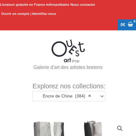
Aller
Livraison gratuite en France métropolitaine
Nous contacter
au
Ouvrir un compte | Identifiez-vous
contenu
0
€
Galerie d'art des artistes bretons
Explorez nos collections:
Encre de Chine (384)
×
quantité
de