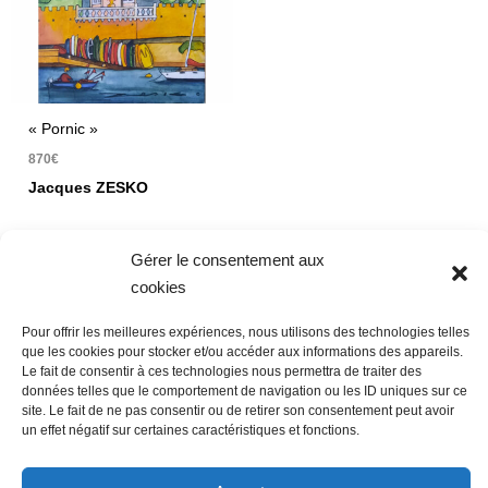
« Pornic »
870
€
Jacques ZESKO
Huile sur toile marouflée
Gérer le consentement aux
55 x 46 cm
cookies
Pour offrir les meilleures expériences, nous utilisons des technologies telles
que les cookies pour stocker et/ou accéder aux informations des appareils.
Le fait de consentir à ces technologies nous permettra de traiter des
données telles que le comportement de navigation ou les ID uniques sur ce
Nous contacter
Conditions Générales de Ventes
site. Le fait de ne pas consentir ou de retirer son consentement peut avoir
un effet négatif sur certaines caractéristiques et fonctions.
Politique de confidentialité
Mentions légales
Mon compte
Mot de passe perdu
Newsletter
Politique de cookies (UE)