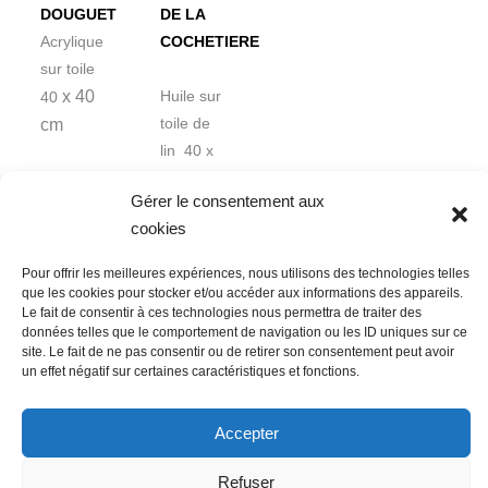
DOUGUET
DE LA
Acrylique
COCHETIERE
sur toile
x 40
Huile sur
40
cm
toile de
lin 40 x
50 cm
Gérer le consentement aux
cookies
Pour offrir les meilleures expériences, nous utilisons des technologies telles
que les cookies pour stocker et/ou accéder aux informations des appareils.
Le fait de consentir à ces technologies nous permettra de traiter des
données telles que le comportement de navigation ou les ID uniques sur ce
Nous contacter
Conditions Générales de Ventes
site. Le fait de ne pas consentir ou de retirer son consentement peut avoir
un effet négatif sur certaines caractéristiques et fonctions.
Politique de confidentialité
Mentions légales
Mon compte
Mot de passe perdu
Newsletter
Politique de cookies (UE)
Accepter
Refuser