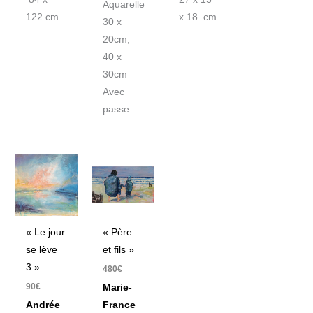
Aquarelle
122 cm
x 18 cm
30 x
20cm,
40 x
30cm
Avec
passe
« Le jour
« Père
se lève
et fils »
3 »
480
€
90
€
Marie-
Andrée
France