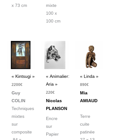
x 73 cm
mixte
100 x
100 cm
« Kintsugi »
« Animalier:
« Linda »
Aria »
2200
€
890
€
220
€
Guy
Mia
COLIN
Nicolas
AMIAUD
Techniques
PLANSON
mixtes
Terre
Encre
sur
cuite
sur
composite
patinée
Papier
84 x
27 x 13