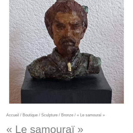
"Le
samouraï"
Accueil
/
Boutique
/
Sculpture
/
Bronze
/ « Le samouraï »
« Le samouraï »