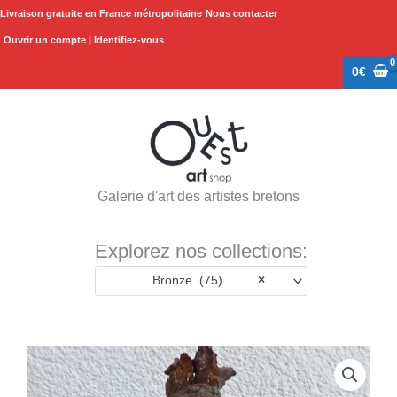
Aller
Livraison gratuite en France métropolitaine
Nous contacter
au
Ouvrir un compte | Identifiez-vous
contenu
0
€
Galerie d'art des artistes bretons
Explorez nos collections:
Bronze (75)
×
quantité
de