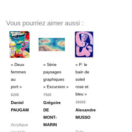
Vous pourriez aimer aussi :
« Deux
« Série
« P: le
femmes
paysages
bain de
au
graphiques
soleil
port »
« Excursion »
rose et
bleu »
620
€
750
€
3000
€
Daniel
Grégoire
PAUGAM
DE
Alexandre
MONT-
MUSSO
Acrylique
MARIN