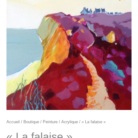
"La
falaise"
Accueil
/
Boutique
/
Peinture
/
Acrylique
/ « La falaise »
« La falaise »