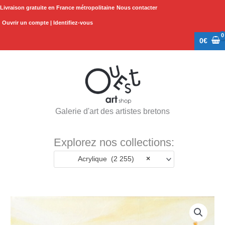
Aller
Livraison gratuite en France métropolitaine
Nous contacter
au
Ouvrir un compte | Identifiez-vous
contenu
0
€
Galerie d'art des artistes bretons
Explorez nos collections:
Acrylique (2 255)
×
quantité
de