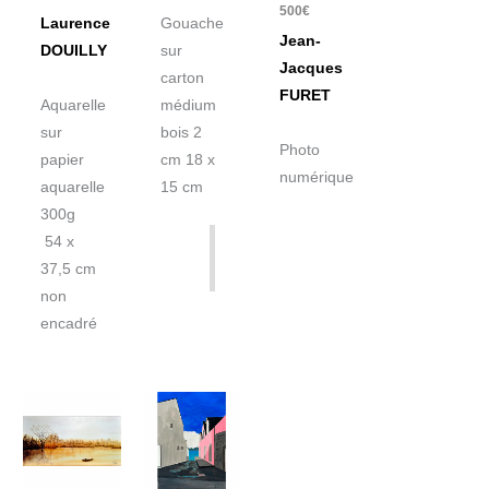
500
€
Laurence
Gouache
Jean-
DOUILLY
sur
Jacques
carton
FURET
Aquarelle
médium
sur
bois 2
Photo
papier
cm 18 x
numérique
aquarelle
15 cm
300g
54 x
37,5 cm
non
encadré