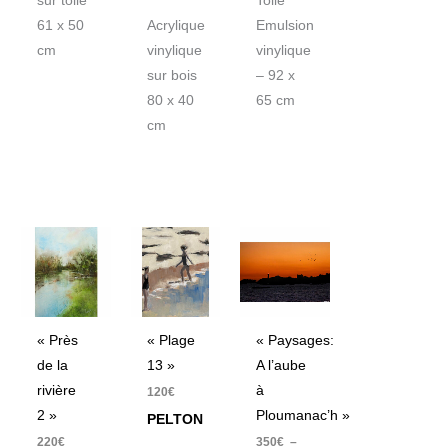
sur toile
Toile
61 x 50
Acrylique
Emulsion
cm
vinylique
vinylique
sur bois
– 92 x
80 x 40
65 cm
cm
Plage
de
prix :
350€
à
500€
« Près
« Plage
« Paysages:
de la
13 »
A l’aube
rivière
à
120
€
2 »
Ploumanac’h »
PELTON
220
€
350
€
–