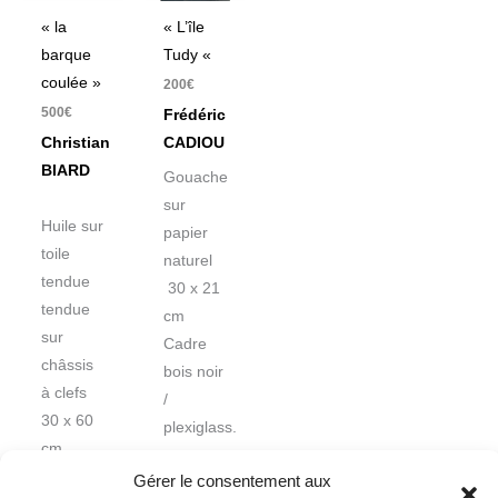
« la
« L’île
barque
Tudy «
coulée »
200
€
500
€
Frédéric
Christian
CADIOU
BIARD
Gouache
sur
Huile sur
papier
toile
naturel
tendue
30 x 21
tendue
cm
sur
Cadre
châssis
bois noir
à clefs
/
30 x 60
plexiglass.
cm
Gérer le consentement aux