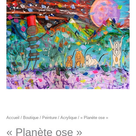
"Planète
ose"
Accueil
/
Boutique
/
Peinture
/
Acrylique
/ « Planète ose »
« Planète ose »