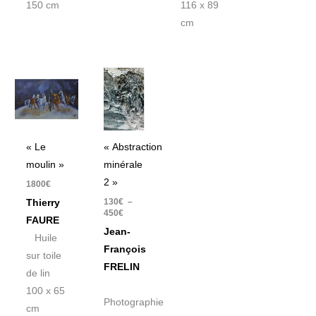
150 cm
116 x 89
cm
Plage
de
prix :
130€
à
450€
« Le
« Abstraction
moulin »
minérale
2 »
1800
€
130
€
–
Thierry
450
€
FAURE
Jean-
Huile
François
sur toile
FRELIN
de lin
100 x 65
Photographie
cm