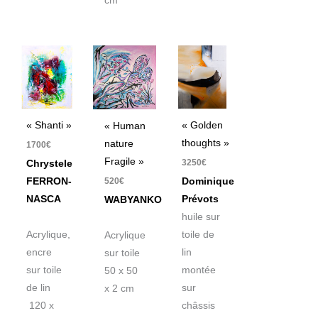
cm
« Shanti »
« Golden
« Human
thoughts »
nature
1700
€
Fragile »
3250
€
Chrystele
520
€
FERRON-
Dominique
NASCA
Prévots
WABYANKO
huile sur
Acrylique,
toile de
Acrylique
encre
lin
sur toile
sur toile
montée
50 x 50
de lin
sur
x 2 cm
120 x
châssis