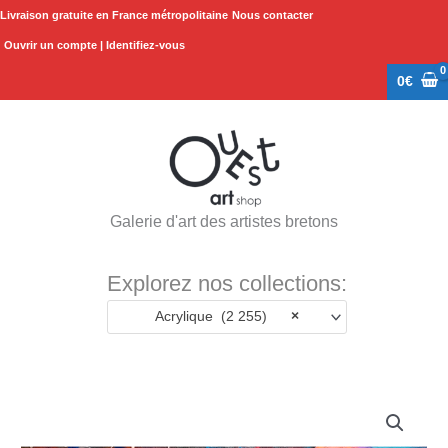
Aller
Livraison gratuite en France métropolitaine
Nous contacter
au
Ouvrir un compte | Identifiez-vous
contenu
0
€
Galerie d'art des artistes bretons
Explorez nos collections:
Acrylique (2 255)
×
quantité
de