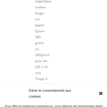
argentique
couleur
tirage
sur
papier
Epson
300
gr/m2
ou
260gr/m2
pour les
(50 x 70
cm)
Tirage 5
exemplaires.
Gérer le consentement aux
cookies
Pour offrir les meilleures expériences, nous utilisons des technologies telles