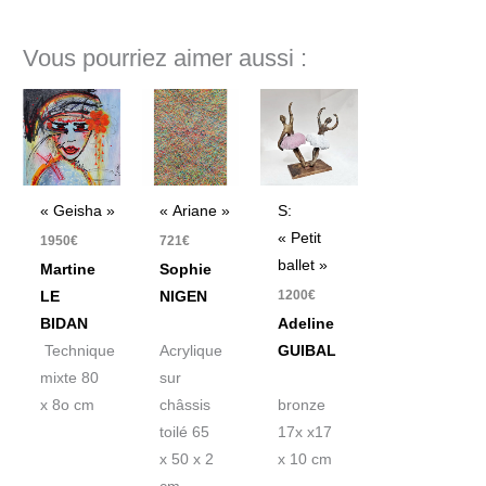
Vous pourriez aimer aussi :
« Geisha »
« Ariane »
S:
« Petit
1950
€
721
€
ballet »
Martine
Sophie
1200
€
LE
NIGEN
BIDAN
Adeline
Technique
Acrylique
GUIBAL
mixte 80
sur
x 8o cm
châssis
bronze
toilé 65
17x x17
x 50 x 2
x 10 cm