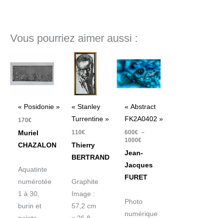
Vous pourriez aimer aussi :
Plage
de
prix :
600€
à
1000€
« Posidonie »
« Stanley
« Abstract
Turrentine »
FK2A0402 »
170
€
110
€
600
€
–
Muriel
1000
€
CHAZALON
Thierry
Jean-
BERTRAND
Jacques
Aquatinte
FURET
numérotée
Graphite
1 à 30,
Image :
Photo
burin et
57,2 cm
numérique