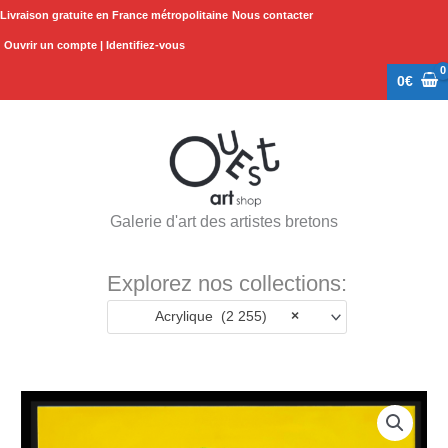
Aller
Livraison gratuite en France métropolitaine
Nous contacter
au
Ouvrir un compte | Identifiez-vous
contenu
0
€
Galerie d'art des artistes bretons
Explorez nos collections:
Acrylique (2 255)
×
quantité
de