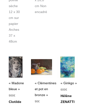
pointe
x 26,8
sèche
cm Non
12 x 30
encadré
cm sur
papier
Arches
37 x
48cm
« Madone
« Clémentines
« Ginkgo »
bleue »
et pot en
600
€
bronze »
900
€
Hélène
90
€
Clotilde
ZENATTI