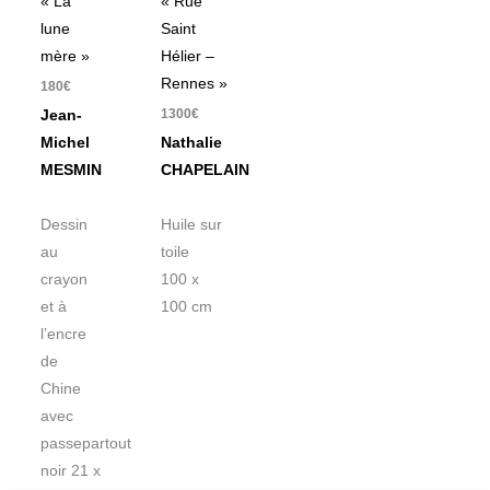
« La
« Rue
lune
Saint
mère »
Hélier –
Rennes »
180
€
1300
€
Jean-
Michel
Nathalie
MESMIN
CHAPELAIN
Dessin
Huile sur
au
toile
crayon
100 x
et à
100 cm
l’encre
de
Chine
avec
passepartout
noir 21 x