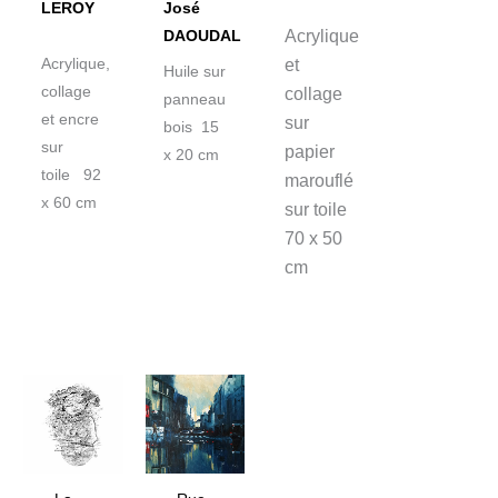
LEROY
José
Acrylique
DAOUDAL
Acrylique,
et
Huile sur
collage
collage
panneau
et encre
sur
bois 15
sur
papier
x 20 cm
toile 92
marouflé
x 60 cm
sur toile
70 x 50
cm